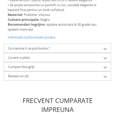
• Material usor, placut la purtare si cu o cadere eleganta
• Se poate accesoriza cu pantofi cu toc, sandale elegante si
bijuterii fine pentru un look sofisticat.
Material:
Poliester, Viscoza
Culoare principala:
Negru
Recomandari ingrijire:
spalare automata la 30 grade sau
spalare manuala
Informatii conformitate produs
Ce marime ti se potriveste ?
Livrare si plata
Cumperi fara griji!
Review-uri
(0)
FRECVENT CUMPARATE
IMPREUNA