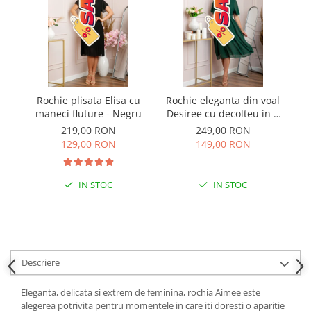
Rochie plisata Elisa cu
Rochie eleganta din voal
R
maneci fluture - Negru
Desiree cu decolteu in V
si curea - Verde
219,00 RON
249,00 RON
129,00 RON
149,00 RON
IN STOC
IN STOC
Descriere
Eleganta, delicata si extrem de feminina, rochia Aimee este
alegerea potrivita pentru momentele in care iti doresti o aparitie