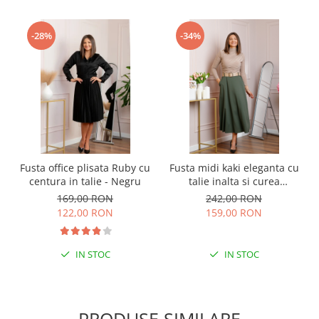
-28%
-34%
Fusta office plisata Ruby cu
Fusta midi kaki eleganta cu
centura in talie - Negru
talie inalta si curea
reglabila Ivy
169,00 RON
242,00 RON
122,00 RON
159,00 RON
IN STOC
IN STOC