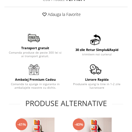
Adauga la Favorite
Transport gratuit
30 zile Retur Simplu&Rapid
Comanda produse de peste 300 lei si
trimitem noi curierul
ai transport gratuit.
Ambalaj Premium Cadou
Livrare Rapida
Comanda ta ajunge in siguranta in
Produsele ajung la tine in 1-2 zile
ambalajele noastre cu dichis.
lucratoare
PRODUSE ALTERNATIVE
-41%
-40%