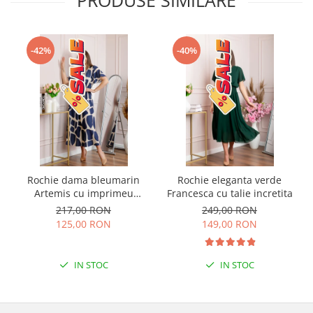
PRODUSE SIMILARE
-42%
-40%
Rochie dama bleumarin
Rochie eleganta verde
Artemis cu imprimeu
Francesca cu talie incretita
abstract si cordon in talie
217,00 RON
249,00 RON
125,00 RON
149,00 RON
IN STOC
IN STOC