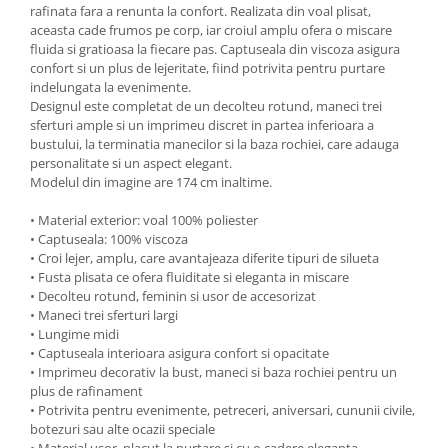
rafinata fara a renunta la confort. Realizata din voal plisat,
aceasta cade frumos pe corp, iar croiul amplu ofera o miscare
fluida si gratioasa la fiecare pas. Captuseala din viscoza asigura
confort si un plus de lejeritate, fiind potrivita pentru purtare
indelungata la evenimente.
Designul este completat de un decolteu rotund, maneci trei
sferturi ample si un imprimeu discret in partea inferioara a
bustului, la terminatia manecilor si la baza rochiei, care adauga
personalitate si un aspect elegant.
Modelul din imagine are 174 cm inaltime.
• Material exterior: voal 100% poliester
• Captuseala: 100% viscoza
• Croi lejer, amplu, care avantajeaza diferite tipuri de silueta
• Fusta plisata ce ofera fluiditate si eleganta in miscare
• Decolteu rotund, feminin si usor de accesorizat
• Maneci trei sferturi largi
• Lungime midi
• Captuseala interioara asigura confort si opacitate
• Imprimeu decorativ la bust, maneci si baza rochiei pentru un
plus de rafinament
• Potrivita pentru evenimente, petreceri, aniversari, cununii civile,
botezuri sau alte ocazii speciale