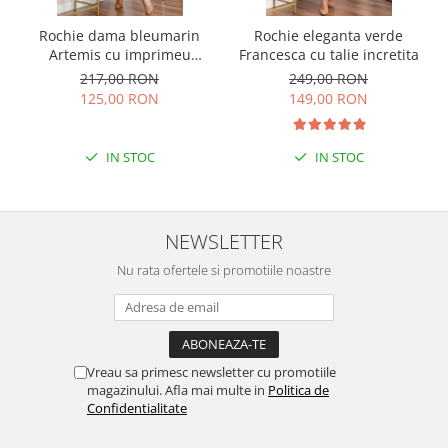
Rochie dama bleumarin
Rochie eleganta verde
Artemis cu imprimeu
Francesca cu talie incretita
abstract si cordon in talie
217,00 RON
249,00 RON
125,00 RON
149,00 RON
IN STOC
IN STOC
NEWSLETTER
Nu rata ofertele si promotiile noastre
Vreau sa primesc newsletter cu promotiile
magazinului. Afla mai multe in
Politica de
Confidentialitate