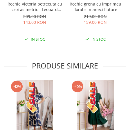
Rochie Victoria petrecuta cu
Rochie grena cu imprimeu
croi asimetric - Leopard
floral si maneci fluture
Snow
209,00 RON
219,00 RON
143,00 RON
159,00 RON
IN STOC
IN STOC
PRODUSE SIMILARE
-42%
-40%