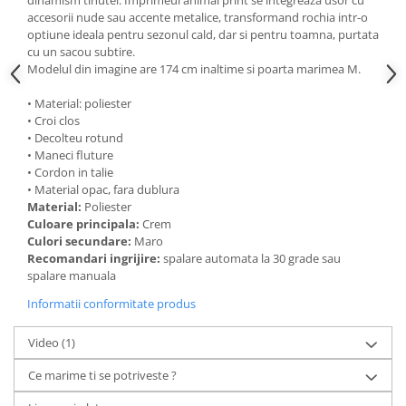
dinamism tinutei. Imprimeul animal print se integreaza usor cu
accesorii nude sau accente metalice, transformand rochia intr-o
optiune ideala pentru sezonul cald, dar si pentru toamna, purtata
cu un sacou subtire.
Modelul din imagine are 174 cm inaltime si poarta marimea M.
• Material: poliester
• Croi clos
• Decolteu rotund
• Maneci fluture
• Cordon in talie
• Material opac, fara dublura
Material:
Poliester
Culoare principala:
Crem
Culori secundare:
Maro
Recomandari ingrijire:
spalare automata la 30 grade sau
spalare manuala
Informatii conformitate produs
Video
(1)
Ce marime ti se potriveste ?