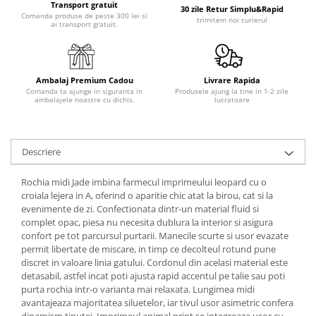
Transport gratuit
30 zile Retur Simplu&Rapid
Comanda produse de peste 300 lei si
trimitem noi curierul
ai transport gratuit.
Ambalaj Premium Cadou
Livrare Rapida
Comanda ta ajunge in siguranta in
Produsele ajung la tine in 1-2 zile
ambalajele noastre cu dichis.
lucratoare
Descriere
Rochia midi Jade imbina farmecul imprimeului leopard cu o
croiala lejera in A, oferind o aparitie chic atat la birou, cat si la
evenimente de zi. Confectionata dintr-un material fluid si
complet opac, piesa nu necesita dublura la interior si asigura
confort pe tot parcursul purtarii. Manecile scurte si usor evazate
permit libertate de miscare, in timp ce decolteul rotund pune
discret in valoare linia gatului. Cordonul din acelasi material este
detasabil, astfel incat poti ajusta rapid accentul pe talie sau poti
purta rochia intr-o varianta mai relaxata. Lungimea midi
avantajeaza majoritatea siluetelor, iar tivul usor asimetric confera