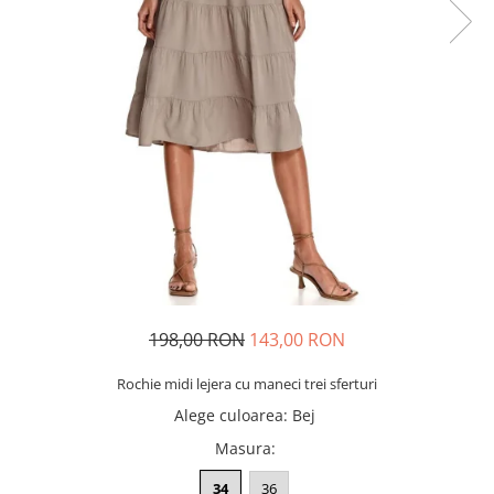
198,00 RON
143,00 RON
Rochie midi lejera cu maneci trei sferturi
Alege culoarea
:
Bej
Masura
:
34
36