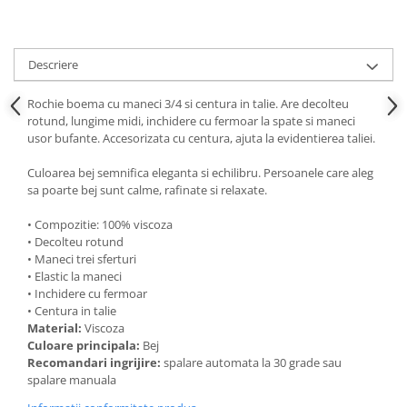
Descriere
Rochie boema cu maneci 3/4 si centura in talie. Are decolteu
rotund, lungime midi, inchidere cu fermoar la spate si maneci
usor bufante. Accesorizata cu centura, ajuta la evidentierea taliei.
Culoarea bej semnifica eleganta si echilibru. Persoanele care aleg
sa poarte bej sunt calme, rafinate si relaxate.
• Compozitie: 100% viscoza
• Decolteu rotund
• Maneci trei sferturi
• Elastic la maneci
• Inchidere cu fermoar
• Centura in talie
Material:
Viscoza
Culoare principala:
Bej
Recomandari ingrijire:
spalare automata la 30 grade sau
spalare manuala