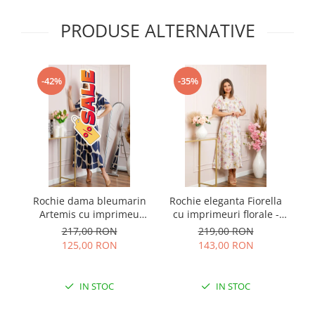
PRODUSE ALTERNATIVE
-42%
-35%
Rochie dama bleumarin
Rochie eleganta Fiorella
Artemis cu imprimeu
cu imprimeuri florale -
pe
abstract si cordon in talie
Alb cu roz
217,00 RON
219,00 RON
125,00 RON
143,00 RON
IN STOC
IN STOC