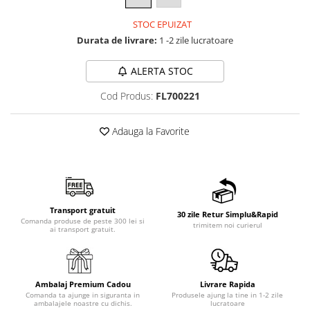
STOC EPUIZAT
Durata de livrare:
1 -2 zile lucratoare
ALERTA STOC
Cod Produs:
FL700221
Adauga la Favorite
Transport gratuit
30 zile Retur Simplu&Rapid
Comanda produse de peste 300 lei si
trimitem noi curierul
ai transport gratuit.
Ambalaj Premium Cadou
Livrare Rapida
Comanda ta ajunge in siguranta in
Produsele ajung la tine in 1-2 zile
ambalajele noastre cu dichis.
lucratoare