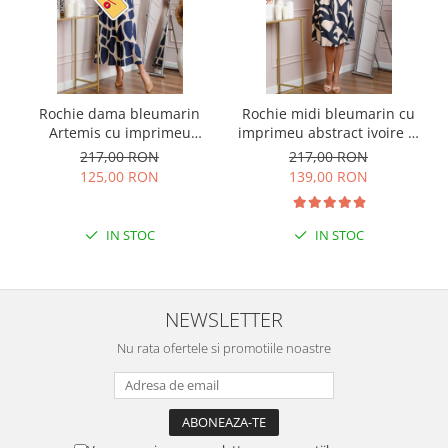
Rochie dama bleumarin
Rochie midi bleumarin cu
Artemis cu imprimeu
imprimeu abstract ivoire si
abstract si cordon in talie
snur la decolteu Shelby
217,00 RON
217,00 RON
125,00 RON
139,00 RON
IN STOC
IN STOC
NEWSLETTER
Nu rata ofertele si promotiile noastre