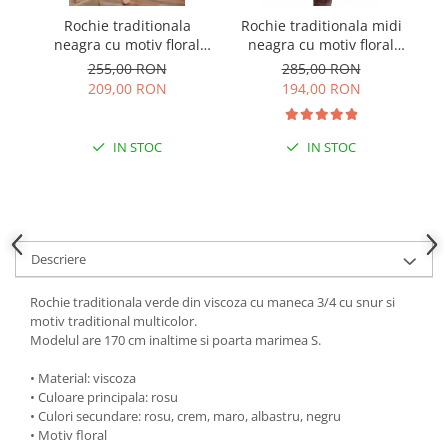
Rochie traditionala
Rochie traditionala midi
Ro
neagra cu motiv floral
neagra cu motiv floral
cu
crem Sofia
auriu Madalina
255,00 RON
285,00 RON
209,00 RON
194,00 RON
IN STOC
IN STOC
Descriere
Rochie traditionala verde din viscoza cu maneca 3/4 cu snur si
motiv traditional multicolor.
Modelul are 170 cm inaltime si poarta marimea S.
• Material: viscoza
• Culoare principala: rosu
• Culori secundare: rosu, crem, maro, albastru, negru
• Motiv floral