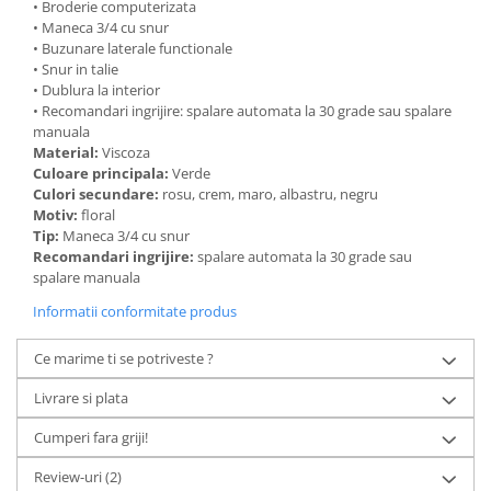
• Broderie computerizata
• Maneca 3/4 cu snur
• Buzunare laterale functionale
• Snur in talie
• Dublura la interior
• Recomandari ingrijire: spalare automata la 30 grade sau spalare
manuala
Material:
Viscoza
Culoare principala:
Verde
Culori secundare:
rosu, crem, maro, albastru, negru
Motiv:
floral
Tip:
Maneca 3/4 cu snur
Recomandari ingrijire:
spalare automata la 30 grade sau
spalare manuala
Informatii conformitate produs
Ce marime ti se potriveste ?
Livrare si plata
Cumperi fara griji!
Review-uri
(2)