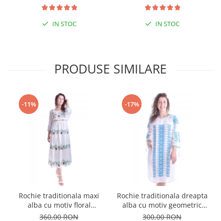
IN STOC
IN STOC
PRODUSE SIMILARE
-11%
-17%
Rochie traditionala maxi
Rochie traditionala dreapta
alba cu motiv floral
alba cu motiv geometric
multicolor Sanziana
albastru Tania
360,00 RON
300,00 RON