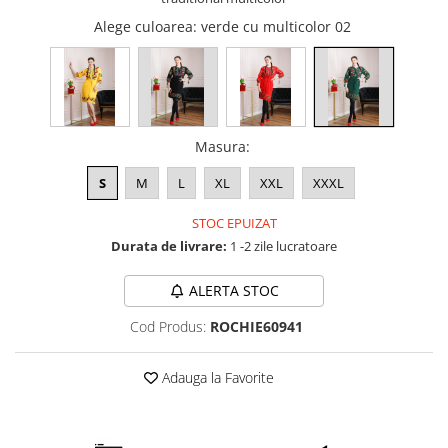
Alege culoarea
: verde cu multicolor 02
Masura
:
S
M
L
XL
XXL
XXXL
STOC EPUIZAT
Durata de livrare:
1 -2 zile lucratoare
ALERTA STOC
Cod Produs:
ROCHIE60941
Adauga la Favorite