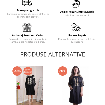
Transport gratuit
30 zile Retur Simplu&Rapid
Comanda produse de peste 300 lei si
trimitem noi curierul
ai transport gratuit.
Ambalaj Premium Cadou
Livrare Rapida
Comanda ta ajunge in siguranta in
Produsele ajung la tine in 1-2 zile
ambalajele noastre cu dichis.
lucratoare
PRODUSE ALTERNATIVE
-18%
-32%