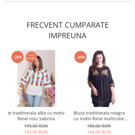
FRECVENT CUMPARATE
IMPREUNA
-28%
-20%
Ie traditionala alba cu motiv
Bluza traditionala neagra
floral rosu Sabrina
cu motiv floral multicolor
Ingrid 01
199,00 RON
180,00 RON
143,00 RON
144,00 RON