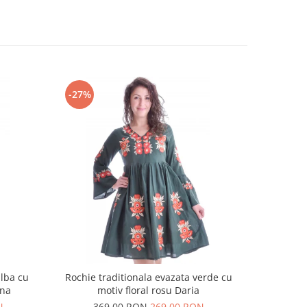
-27%
-18%
alba cu
Rochie traditionala evazata verde cu
Rochie t
ina
motiv floral rosu Daria
N
369,00 RON
269,00 RON
25