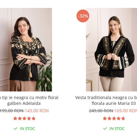
-32%
 tip ie neagra cu motiv floral
Vesta traditionala neagra cu 
galben Adelaida
florala aurie Maria 03
199,00 RON
143,00 RON
249,00 RON
169,00 RO
IN STOC
IN STOC