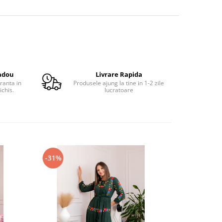
adou
Livrare Rapida
ranta in
Produsele ajung la tine in 1-2 zile
ichis.
lucratoare
-31%
-27%