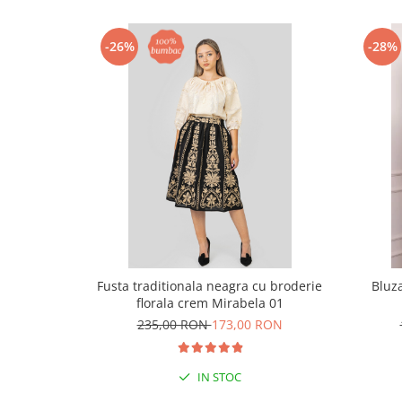
-26%
-28%
Fusta traditionala neagra cu broderie
Bluza
florala crem Mirabela 01
235,00 RON
173,00 RON
IN STOC