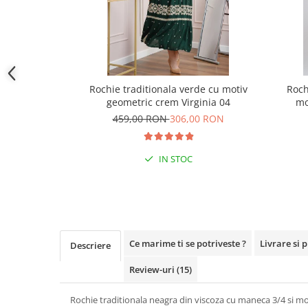
Rochie traditionala verde cu motiv
Roch
geometric crem Virginia 04
mo
459,00 RON
306,00 RON
IN STOC
Ce marime ti se potriveste ?
Livrare si 
Descriere
Review-uri
(15)
Rochie traditionala neagra din viscoza cu maneca 3/4 si mo