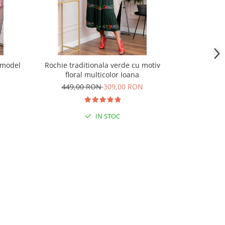
 model
Rochie traditionala verde cu motiv
Rochie trad
floral multicolor Ioana
geometric
449,00 RON
309,00 RON
449,
IN STOC