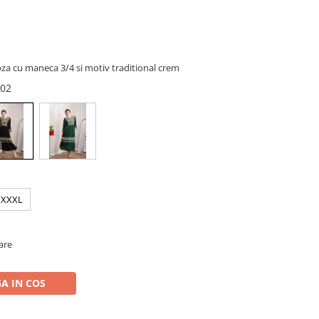
oza cu maneca 3/4 si motiv traditional crem
 02
XXXL
oare
A IN COS