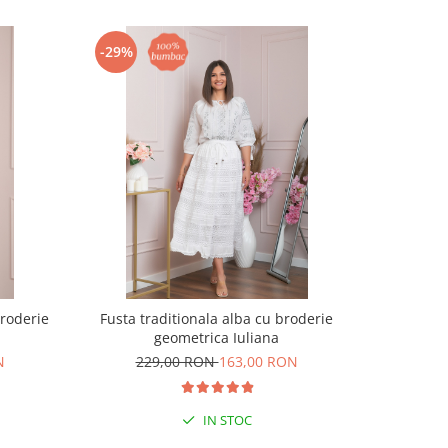
-29%
-32%
broderie
Fusta traditionala alba cu broderie
Fusta tra
geometrica Iuliana
N
229,00 RON
163,00 RON
22
IN STOC