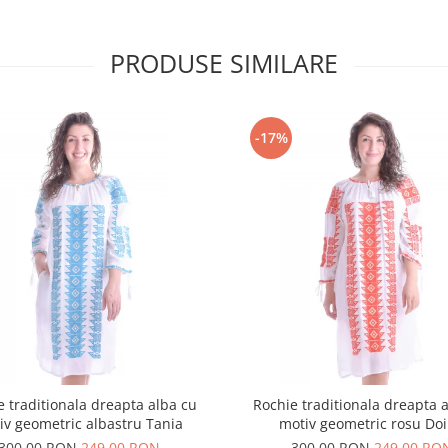
PRODUSE SIMILARE
-17%
e traditionala dreapta alba cu
Rochie traditionala dreapta 
iv geometric albastru Tania
motiv geometric rosu Do
300,00 RON
249,00 RON
300,00 RON
249,00 RO