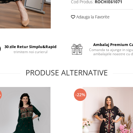
Cod Produs:
ROCHIE61071
Adauga la Favorite
Ambalaj Premium C
30 zile Retur Simplu&Rapid
Comanda ta ajunge in sigu
trimitem noi curierul
ambalajele noastre cu d
PRODUSE ALTERNATIVE
%
-22%