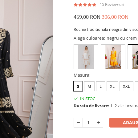
15 Review-uri
459,00 RON
306,00 RON
Rochie traditionala neagra din visc
Alege culoarea
: negru cu crem
Masura
:
S
M
L
XL
XXL
IN STOC
Durata de livrare:
1 -2 zile lucrat
ADAUG