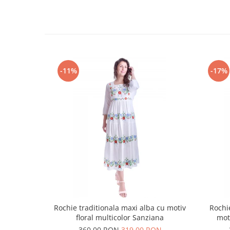
-11%
-17%
Rochie traditionala maxi alba cu motiv
Rochi
floral multicolor Sanziana
mot
360,00 RON
319,00 RON