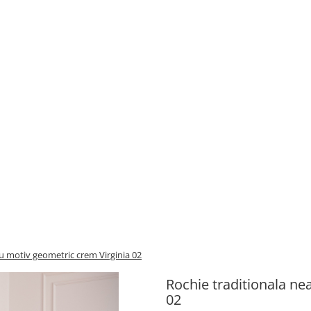
cu motiv geometric crem Virginia 02
Rochie traditionala ne
02