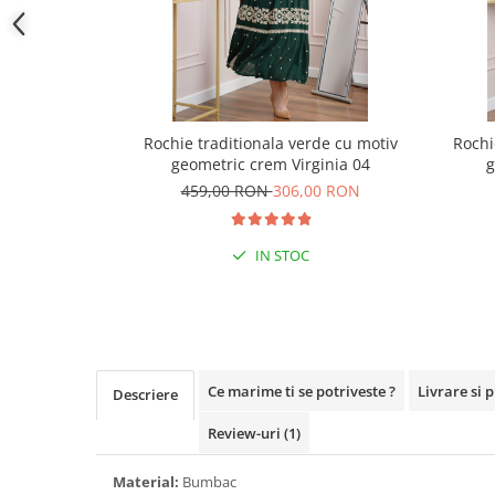
Rochie traditionala verde cu motiv
Rochi
geometric crem Virginia 04
g
459,00 RON
306,00 RON
IN STOC
Ce marime ti se potriveste ?
Livrare si 
Descriere
Review-uri
(1)
Material:
Bumbac