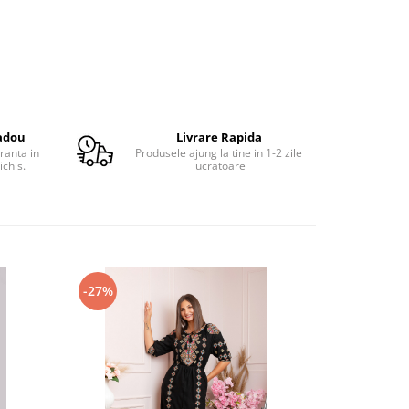
adou
Livrare Rapida
ranta in
Produsele ajung la tine in 1-2 zile
ichis.
lucratoare
-27%
-23%