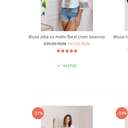
Bluza alba cu motiv floral crem Geanina
Bluza n
229,00 RON
163,00 RON
IN STOC
-31%
-33%