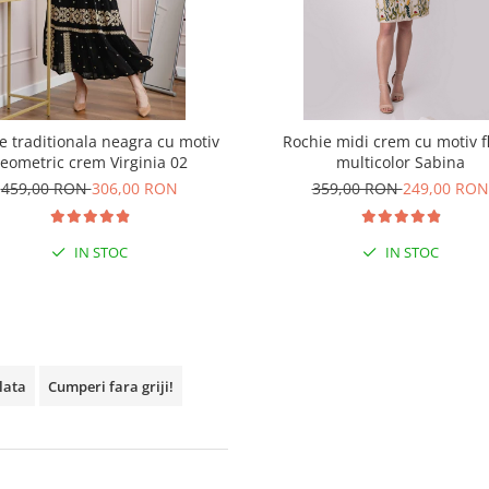
e traditionala neagra cu motiv
Rochie midi crem cu motiv fl
eometric crem Virginia 02
multicolor Sabina
459,00 RON
306,00 RON
359,00 RON
249,00 RON
IN STOC
IN STOC
plata
Cumperi fara griji!