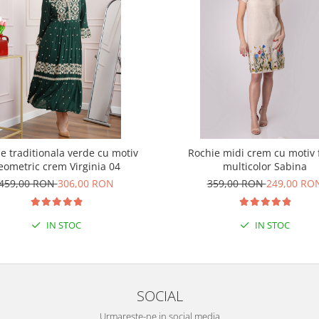
e traditionala verde cu motiv
Rochie midi crem cu motiv f
eometric crem Virginia 04
multicolor Sabina
459,00 RON
306,00 RON
359,00 RON
249,00 RO
IN STOC
IN STOC
SOCIAL
Urmareste-ne in social media