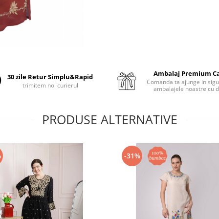
Ambalaj Premium C
30 zile Retur Simplu&Rapid
Comanda ta ajunge in sigu
trimitem noi curierul
ambalajele noastre cu d
PRODUSE ALTERNATIVE
%
-31%