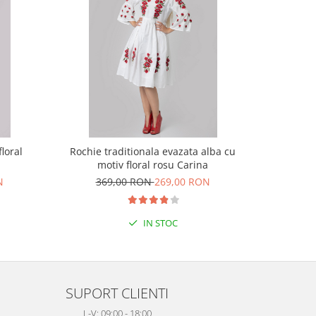
loral
Rochie traditionala evazata alba cu
Rochie 
motiv floral rosu Carina
geom
N
369,00 RON
269,00 RON
45
IN STOC
SUPORT CLIENTI
L-V: 09:00 - 18:00