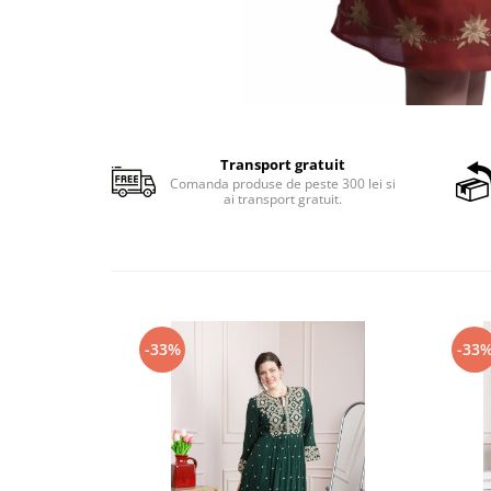
Transport gratuit
Comanda produse de peste 300 lei si
ai transport gratuit.
-33%
-33