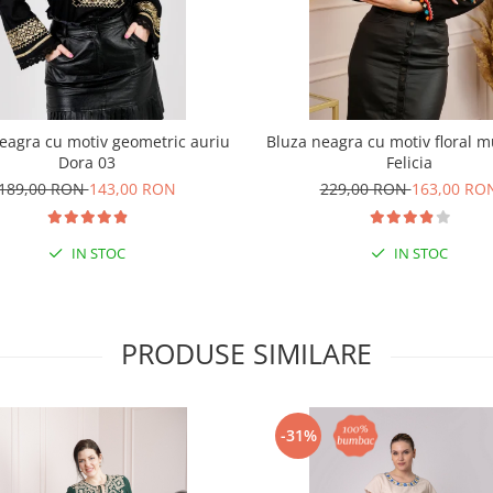
eagra cu motiv geometric auriu
Bluza neagra cu motiv floral mu
Dora 03
Felicia
189,00 RON
143,00 RON
229,00 RON
163,00 RO
IN STOC
IN STOC
PRODUSE SIMILARE
-31%