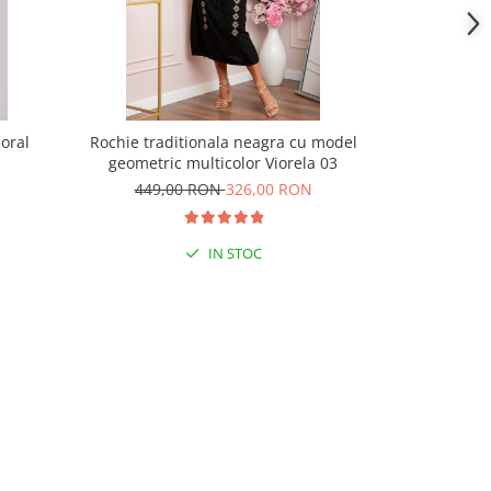
oral
Rochie traditionala neagra cu model
Rochie tra
geometric multicolor Viorela 03
motiv flo
449,00 RON
326,00 RON
399,
IN STOC