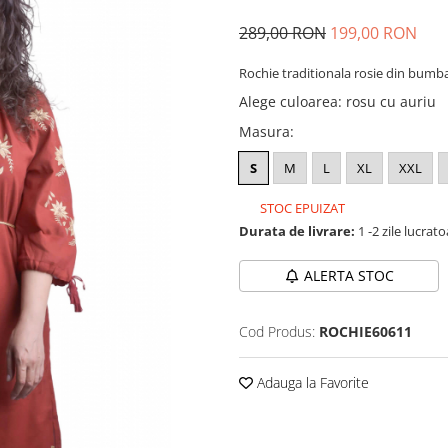
289,00 RON
199,00 RON
Rochie traditionala rosie din bumba
Alege culoarea
:
rosu cu auriu
Masura
:
S
M
L
XL
XXL
STOC EPUIZAT
Durata de livrare:
1 -2 zile lucrat
ALERTA STOC
Cod Produs:
ROCHIE60611
Adauga la Favorite