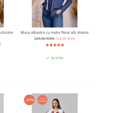
lticolor
Bluza albastra cu motiv floral alb Violeta
Bluza t
225,00 RON
163,00 RON
N
19
IN STOC
-27%
-33%