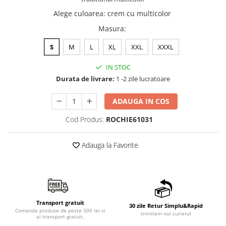
Alege culoarea
:
crem cu multicolor
Masura
:
S
M
L
XL
XXL
XXXL
IN STOC
Durata de livrare:
1 -2 zile lucratoare
ADAUGA IN COS
Cod Produs:
ROCHIE61031
Adauga la Favorite
Transport gratuit
30 zile Retur Simplu&Rapid
Comanda produse de peste 300 lei si
trimitem noi curierul
ai transport gratuit.