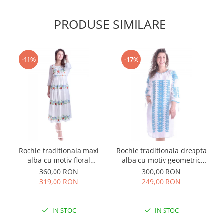
PRODUSE SIMILARE
-11%
-17%
Rochie traditionala maxi
Rochie traditionala dreapta
alba cu motiv floral
alba cu motiv geometric
multicolor Sanziana
albastru Tania
360,00 RON
300,00 RON
319,00 RON
249,00 RON
IN STOC
IN STOC