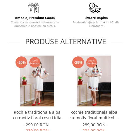
Ambalaj Premium Cadou
Livrare Rapida
Comanda ta ajunge in siguranta in
Produsele ajung la tine in 1-2 zile
ambalajele noastre cu dichis.
lucratoare
PRODUSE ALTERNATIVE
-20%
-29%
Rochie traditionala alba
Rochie traditionala alba
Ro
cu motiv floral rosu Lidia
cu motiv floral multicolor
cu
Beatrice
299,00 RON
289,00 RON
239,00 RON
204,00 RON