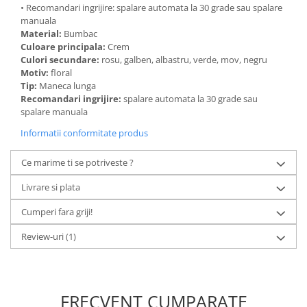
• Recomandari ingrijire: spalare automata la 30 grade sau spalare
manuala
Material:
Bumbac
Culoare principala:
Crem
Culori secundare:
rosu, galben, albastru, verde, mov, negru
Motiv:
floral
Tip:
Maneca lunga
Recomandari ingrijire:
spalare automata la 30 grade sau
spalare manuala
Informatii conformitate produs
Ce marime ti se potriveste ?
Livrare si plata
Cumperi fara griji!
Review-uri
(1)
FRECVENT CUMPARATE