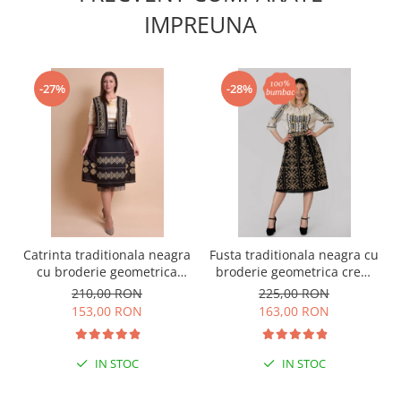
IMPREUNA
-27%
-28%
Catrinta traditionala neagra
Fusta traditionala neagra cu
cu broderie geometrica
broderie geometrica crem
crem Ana
Elisabeta
210,00 RON
225,00 RON
153,00 RON
163,00 RON
IN STOC
IN STOC