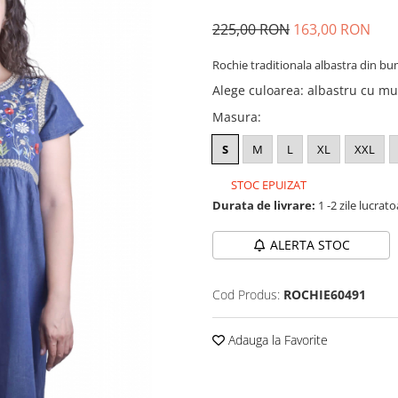
225,00 RON
163,00 RON
Rochie traditionala albastra din bu
Alege culoarea
:
albastru cu mul
Masura
:
S
M
L
XL
XXL
STOC EPUIZAT
Durata de livrare:
1 -2 zile lucrat
ALERTA STOC
Cod Produs:
ROCHIE60491
Adauga la Favorite