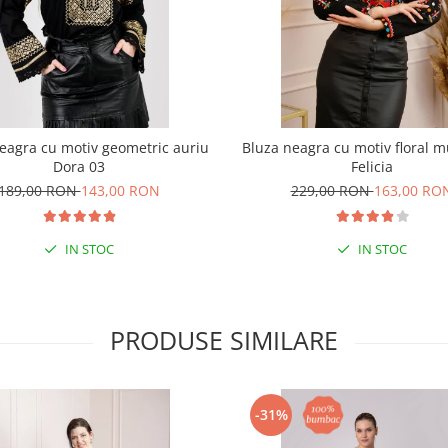
eagra cu motiv geometric auriu
Bluza neagra cu motiv floral mu
Dora 03
Felicia
189,00 RON
143,00 RON
229,00 RON
163,00 RO
IN STOC
IN STOC
PRODUSE SIMILARE
-31%