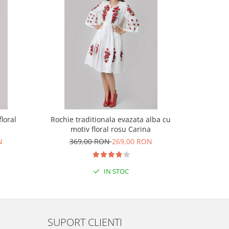
loral
Rochie traditionala evazata alba cu
Rochie 
motiv floral rosu Carina
geom
N
369,00 RON
269,00 RON
45
IN STOC
SUPORT CLIENTI