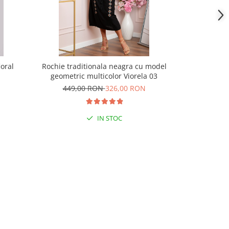
oral
Rochie traditionala neagra cu model
Rochie tra
geometric multicolor Viorela 03
motiv flo
449,00 RON
326,00 RON
399,
IN STOC