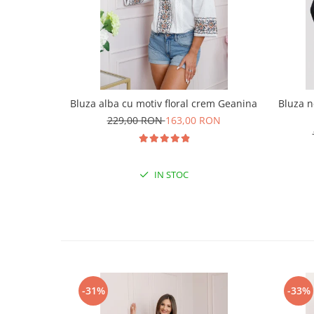
Bluza alba cu motiv floral crem Geanina
Bluza n
229,00 RON
163,00 RON
IN STOC
-31%
-33%