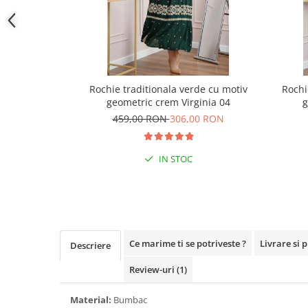
Rochie traditionala verde cu motiv
Rochi
geometric crem Virginia 04
g
459,00 RON
306,00 RON
IN STOC
Ce marime ti se potriveste ?
Livrare si 
Descriere
Review-uri
(1)
Material:
Bumbac