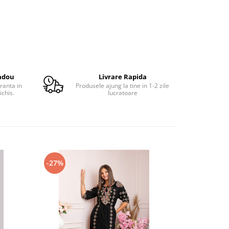
adou
Livrare Rapida
ranta in
Produsele ajung la tine in 1-2 zile
ichis.
lucratoare
-27%
-23%