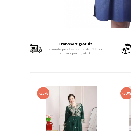
Transport gratuit
Comanda produse de peste 300 lei si
ai transport gratuit.
-33%
-33