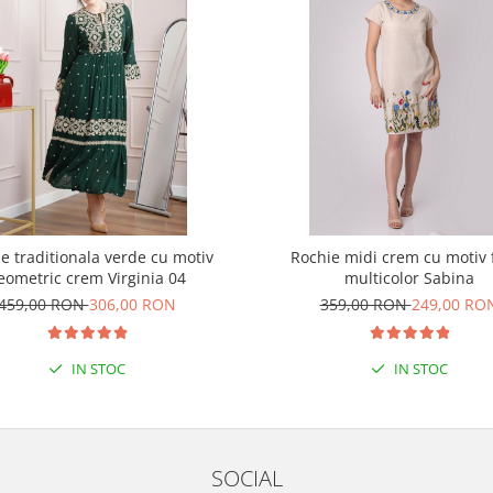
e traditionala verde cu motiv
Rochie midi crem cu motiv f
eometric crem Virginia 04
multicolor Sabina
459,00 RON
306,00 RON
359,00 RON
249,00 RO
IN STOC
IN STOC
SOCIAL