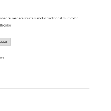
mbac cu maneca scurta si motiv traditional multicolor
ticolor
XXXL
oare