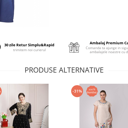
Ambalaj Premium C
30 zile Retur Simplu&Rapid
Comanda ta ajunge in sigu
trimitem noi curierul
ambalajele noastre cu d
PRODUSE ALTERNATIVE
%
-31%