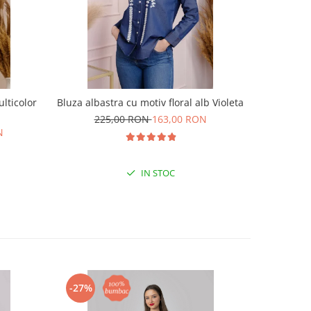
lticolor
Bluza albastra cu motiv floral alb Violeta
Bluza t
225,00 RON
163,00 RON
N
19
IN STOC
-27%
-33%