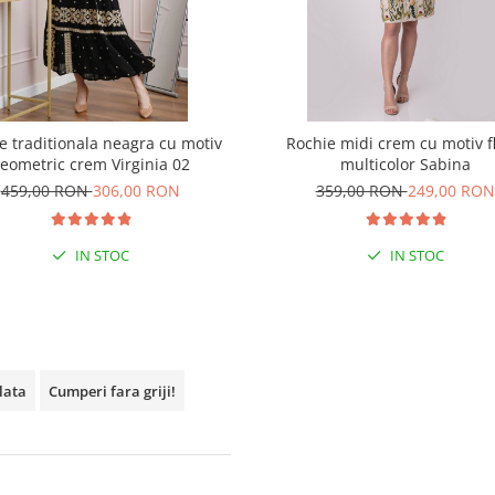
e traditionala neagra cu motiv
Rochie midi crem cu motiv fl
eometric crem Virginia 02
multicolor Sabina
459,00 RON
306,00 RON
359,00 RON
249,00 RON
IN STOC
IN STOC
plata
Cumperi fara griji!