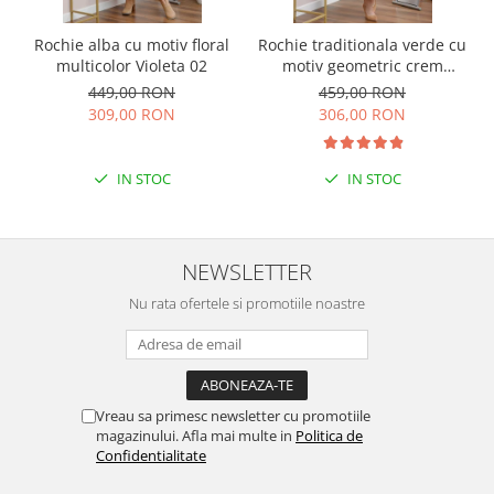
Rochie alba cu motiv floral
Rochie traditionala verde cu
multicolor Violeta 02
motiv geometric crem
Virginia 04
449,00 RON
459,00 RON
309,00 RON
306,00 RON
IN STOC
IN STOC
NEWSLETTER
Nu rata ofertele si promotiile noastre
Vreau sa primesc newsletter cu promotiile
magazinului. Afla mai multe in
Politica de
Confidentialitate