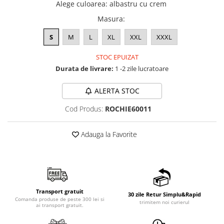
Alege culoarea
:
albastru cu crem
Masura
:
S
M
L
XL
XXL
XXXL
STOC EPUIZAT
Durata de livrare:
1 -2 zile lucratoare
ALERTA STOC
Cod Produs:
ROCHIE60011
Adauga la Favorite
Transport gratuit
30 zile Retur Simplu&Rapid
Comanda produse de peste 300 lei si
trimitem noi curierul
ai transport gratuit.