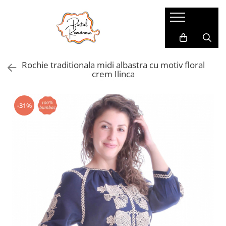
Pijamale
Imbracaminte copii
Pijamale Dama
Imbracaminte Fetite
Rochie traditionala midi albastra cu motiv floral
Pijamale Dama Marimi Mari
Imbracaminte Baieti
crem Ilinca
Halate
Pijamale Baieti
-31%
Pijamale Fetite