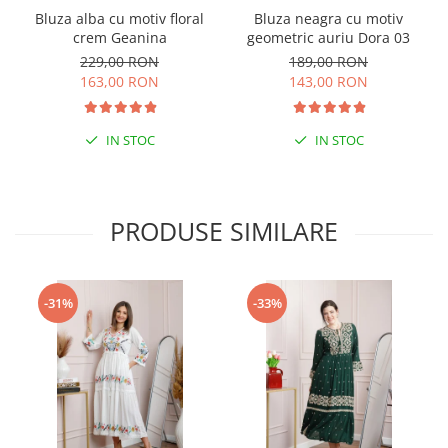
Bluza alba cu motiv floral
Bluza neagra cu motiv
crem Geanina
geometric auriu Dora 03
229,00 RON
189,00 RON
163,00 RON
143,00 RON
IN STOC
IN STOC
PRODUSE SIMILARE
-31%
-33%