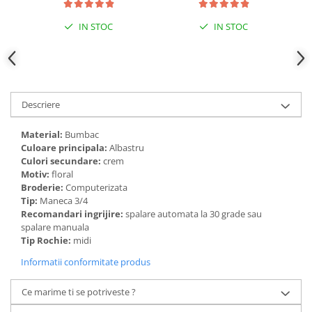
IN STOC
IN STOC
Descriere
Material:
Bumbac
Culoare principala:
Albastru
Culori secundare:
crem
Motiv:
floral
Broderie:
Computerizata
Tip:
Maneca 3/4
Recomandari ingrijire:
spalare automata la 30 grade sau
spalare manuala
Tip Rochie:
midi
Informatii conformitate produs
Ce marime ti se potriveste ?