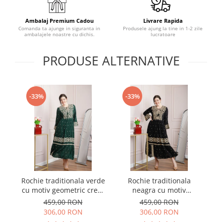
Ambalaj Premium Cadou
Livrare Rapida
Comanda ta ajunge in siguranta in
Produsele ajung la tine in 1-2 zile
ambalajele noastre cu dichis.
lucratoare
PRODUSE ALTERNATIVE
-33%
-33%
Rochie traditionala verde
Rochie traditionala
cu motiv geometric crem
neagra cu motiv
m
Virginia 04
geometric crem Virginia
459,00 RON
459,00 RON
02
306,00 RON
306,00 RON