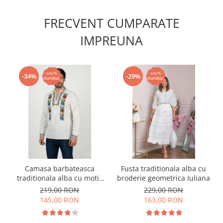
FRECVENT CUMPARATE
IMPREUNA
-34%
-29%
Camasa barbateasca
Fusta traditionala alba cu
traditionala alba cu motiv
broderie geometrica Iuliana
floral multicolor Sergiu
219,00 RON
229,00 RON
145,00 RON
163,00 RON