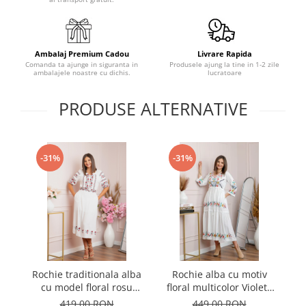
Ambalaj Premium Cadou
Livrare Rapida
Comanda ta ajunge in siguranta in
Produsele ajung la tine in 1-2 zile
ambalajele noastre cu dichis.
lucratoare
PRODUSE ALTERNATIVE
-31%
-31%
Rochie traditionala alba
Rochie alba cu motiv
R
cu model floral rosu
floral multicolor Violeta
cu
Iuliana
02
419,00 RON
449,00 RON