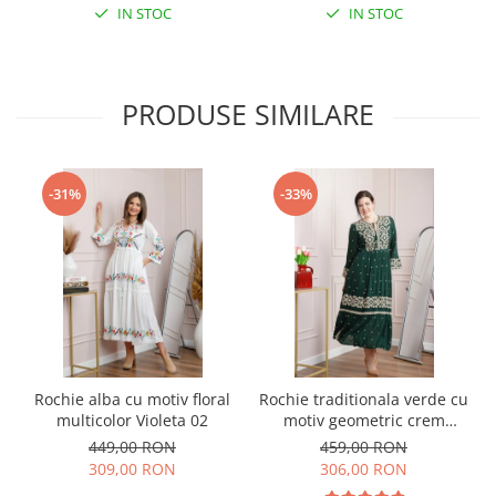
IN STOC
IN STOC
PRODUSE SIMILARE
-31%
-33%
Rochie alba cu motiv floral
Rochie traditionala verde cu
multicolor Violeta 02
motiv geometric crem
Virginia 04
449,00 RON
459,00 RON
309,00 RON
306,00 RON