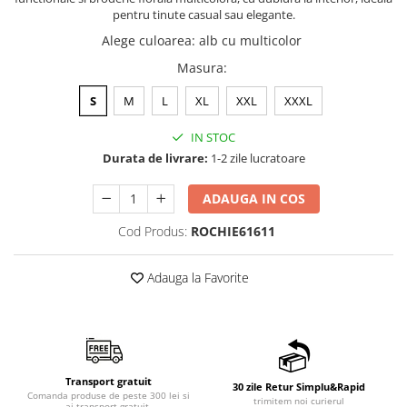
pentru tinute casual sau elegante.
Alege culoarea
:
alb cu multicolor
Masura
:
S
M
L
XL
XXL
XXXL
IN STOC
Durata de livrare:
1-2 zile lucratoare
ADAUGA IN COS
Cod Produs:
ROCHIE61611
Adauga la Favorite
Transport gratuit
30 zile Retur Simplu&Rapid
Comanda produse de peste 300 lei si
trimitem noi curierul
ai transport gratuit.