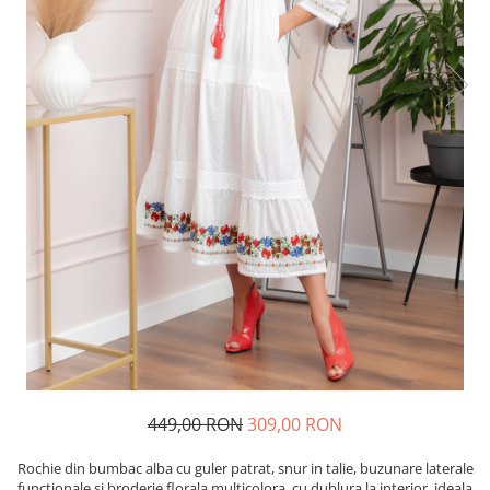
449,00 RON
309,00 RON
Rochie din bumbac alba cu guler patrat, snur in talie, buzunare laterale
functionale si broderie florala multicolora, cu dublura la interior, ideala