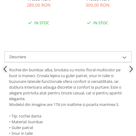
289,00 RON
309,00 RON
IN STOC
IN STOC
Descriere
Rochie din bumbac alba, brodata cu motiv floral multicolor pe
bust si maneci. Croiala lejera cu guler patrat, snur in talie si
buzunare laterale functionale ofera confort si versatilitate, iar
dublura interioara adauga discretie si confort la purtare. Este o
alegere potrivita atat pentru tinute casual, cat si pentru aparitii
elegante.
Modelul din imagine are 174 cm inaltime si poarta marimea S.
• Tip: rochie dama
• Material: bumbac
• Guler patrat
• Snur in talie