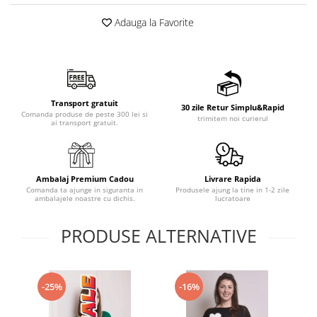
Adauga la Favorite
Transport gratuit
30 zile Retur Simplu&Rapid
Comanda produse de peste 300 lei si
trimitem noi curierul
ai transport gratuit.
Ambalaj Premium Cadou
Livrare Rapida
Comanda ta ajunge in siguranta in
Produsele ajung la tine in 1-2 zile
ambalajele noastre cu dichis.
lucratoare
PRODUSE ALTERNATIVE
-25%
-16%