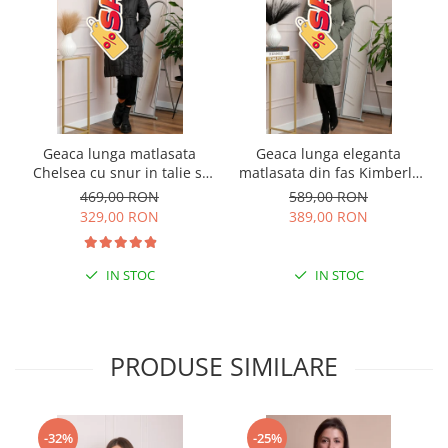
Geaca lunga matlasata
Geaca lunga eleganta
Chelsea cu snur in talie si
matlasata din fas Kimberly
buzunare functionale -
cu gluga imblanita - Kaki
469,00 RON
589,00 RON
Negru
329,00 RON
389,00 RON
IN STOC
IN STOC
PRODUSE SIMILARE
-32%
-25%