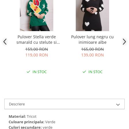
Pulover Stella verde
Pulover lung negru cu
Pu
smarald cu stelute si
inimioare albe
decolteu in V
159,00 RON
165,00 RON
119,00 RON
139,00 RON
IN STOC
IN STOC
Descriere
Material:
Tricot
Culoare principala:
Verde
Culori secundare:
verde