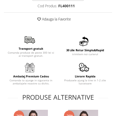
Cod Produs:
FL400111
Adauga la Favorite
Transport gratuit
30 zile Retur Simplu&Rapid
Comanda produse de peste 300 lei si
trimitem noi curierul
ai transport gratuit.
Ambalaj Premium Cadou
Livrare Rapida
Comanda ta ajunge in siguranta in
Produsele ajung la tine in 1-2 zile
ambalajele noastre cu dichis.
lucratoare
PRODUSE ALTERNATIVE
-26%
-26%