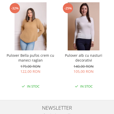
-32%
-25%
Pulover Bella pufos crem cu
Pulover alb cu nasturi
maneci raglan
decorativi
179,00 RON
140,00 RON
122,00 RON
105,00 RON
IN STOC
IN STOC
NEWSLETTER