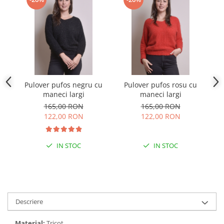
Pulover pufos negru cu
Pulover pufos rosu cu
maneci largi
maneci largi
165,00 RON
165,00 RON
122,00 RON
122,00 RON
IN STOC
IN STOC
Descriere
Material:
Tricot