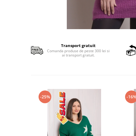
Transport gratuit
Comanda produse de peste 300 lei si
ai transport gratuit.
-25%
-16