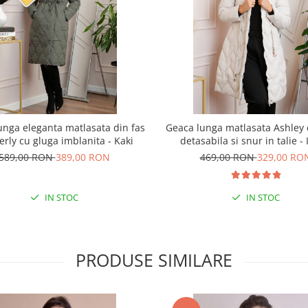
unga eleganta matlasata din fas
Geaca lunga matlasata Ashley 
rly cu gluga imblanita - Kaki
detasabila si snur in talie - 
589,00 RON
389,00 RON
469,00 RON
329,00 RO
IN STOC
IN STOC
PRODUSE SIMILARE