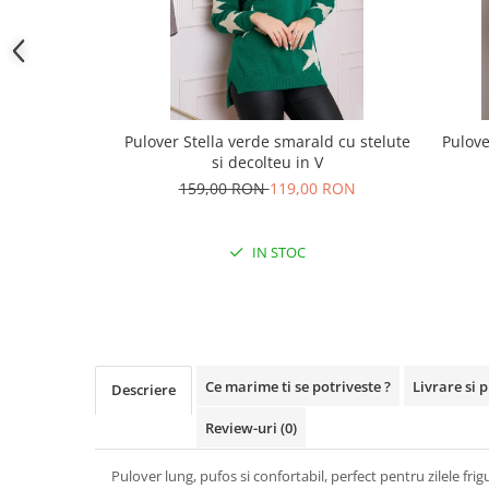
Pulover Stella verde smarald cu stelute
Pulove
si decolteu in V
159,00 RON
119,00 RON
IN STOC
Ce marime ti se potriveste ?
Livrare si 
Descriere
Review-uri
(0)
Pulover lung, pufos si confortabil, perfect pentru zilele fri