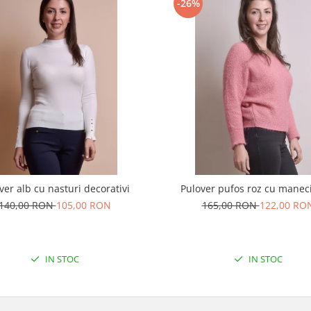
-26%
ver alb cu nasturi decorativi
Pulover pufos roz cu maneci
140,00 RON
105,00 RON
165,00 RON
122,00 RO
IN STOC
IN STOC