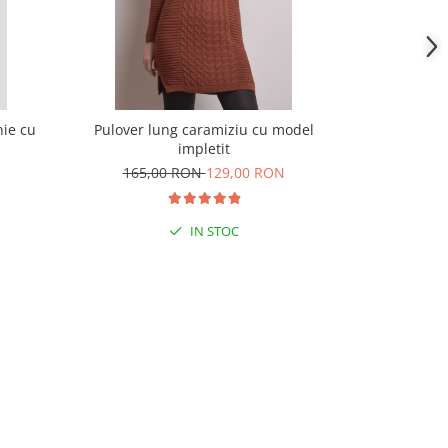
hie cu
Pulover lung caramiziu cu model
Pulover Bel
impletit
165,00 RON
129,00 RON
179,
IN STOC