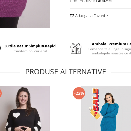
Cod Produs:
FL400291
Adauga la Favorite
Ambalaj Premium C
30 zile Retur Simplu&Rapid
Comanda ta ajunge in sigu
trimitem noi curierul
ambalajele noastre cu d
PRODUSE ALTERNATIVE
%
-22%