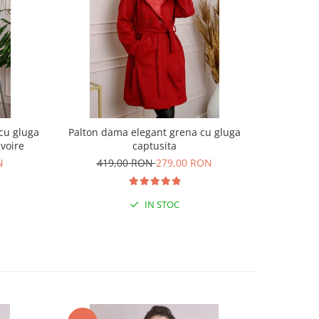
cu gluga
Palton dama elegant grena cu gluga
Pardesiu ca
Ivoire
captusita
N
419,00 RON
279,00 RON
20
IN STOC