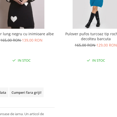
r lung negru cu inimioare albe
Pulover pufos turcoaz tip roc
decolteu barcuta
165,00 RON
139,00 RON
165,00 RON
129,00 RON
IN STOC
IN STOC
plata
Cumperi fara griji!
guroase de iarna. Un articol de