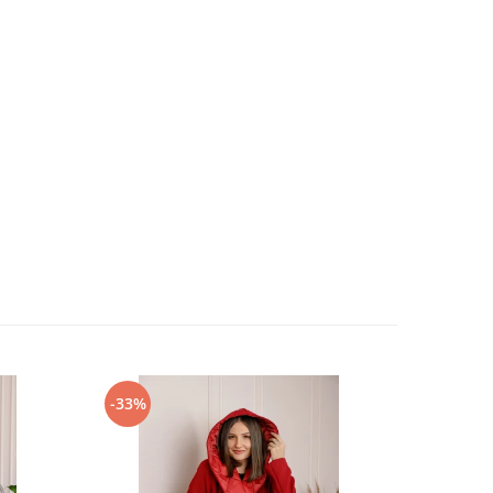
-33%
-17%