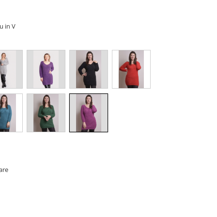
u in V
oare