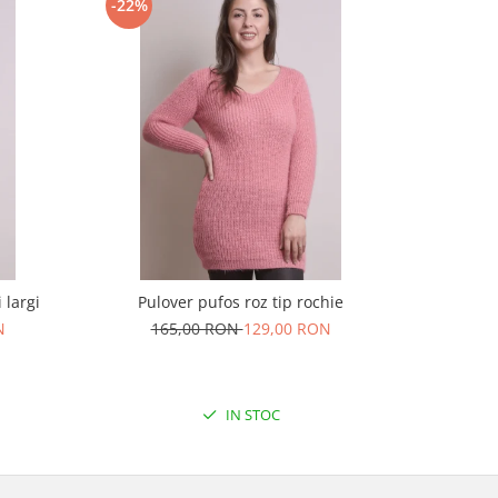
-22%
-22%
 largi
Pulover pufos roz tip rochie
Pulov
N
165,00 RON
129,00 RON
16
IN STOC