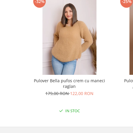
-32%
-25%
Pulover Bella pufos crem cu maneci
Pulo
raglan
179,00 RON
122,00 RON
IN STOC