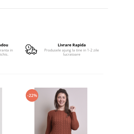
adou
Livrare Rapida
ranta in
Produsele ajung la tine in 1-2 zile
ichis.
lucratoare
-22%
-32%