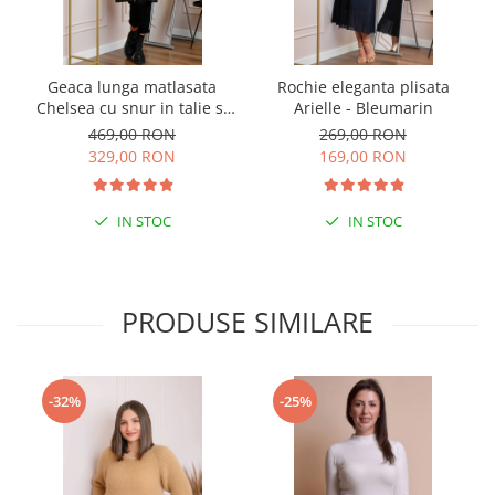
Geaca lunga matlasata
Rochie eleganta plisata
Chelsea cu snur in talie si
Arielle - Bleumarin
buzunare functionale -
469,00 RON
269,00 RON
Negru
329,00 RON
169,00 RON
IN STOC
IN STOC
PRODUSE SIMILARE
-32%
-25%