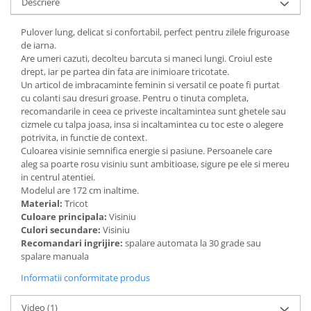
Descriere
Pulover lung, delicat si confortabil, perfect pentru zilele friguroase
de iarna.
Are umeri cazuti, decolteu barcuta si maneci lungi. Croiul este
drept, iar pe partea din fata are inimioare tricotate.
Un articol de imbracaminte feminin si versatil ce poate fi purtat
cu colanti sau dresuri groase. Pentru o tinuta completa,
recomandarile in ceea ce priveste incaltamintea sunt ghetele sau
cizmele cu talpa joasa, insa si incaltamintea cu toc este o alegere
potrivita, in functie de context.
Culoarea visinie semnifica energie si pasiune. Persoanele care
aleg sa poarte rosu visiniu sunt ambitioase, sigure pe ele si mereu
in centrul atentiei.
Modelul are 172 cm inaltime.
Material:
Tricot
Culoare principala:
Visiniu
Culori secundare:
Visiniu
Recomandari ingrijire:
spalare automata la 30 grade sau
spalare manuala
Informatii conformitate produs
Video
(1)