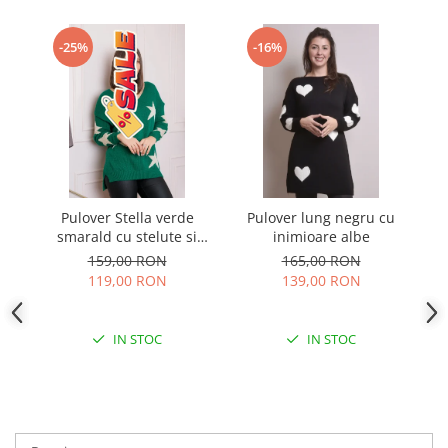
-25%
-16%
Pulover Stella verde
Pulover lung negru cu
Pu
smarald cu stelute si
inimioare albe
decolteu in V
159,00 RON
165,00 RON
119,00 RON
139,00 RON
IN STOC
IN STOC