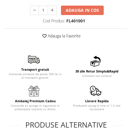
ADAUGA IN COS
Cod Produs:
FL401001
Adauga la Favorite
Transport gratuit
30 zile Retur Simplu&Rapid
Comanda produse de peste 300 lei si
trimitem noi curierul
ai transport gratuit.
Ambalaj Premium Cadou
Livrare Rapida
Comanda ta ajunge in siguranta in
Produsele ajung la tine in 1-2 zile
ambalajele noastre cu dichis.
lucratoare
PRODUSE ALTERNATIVE