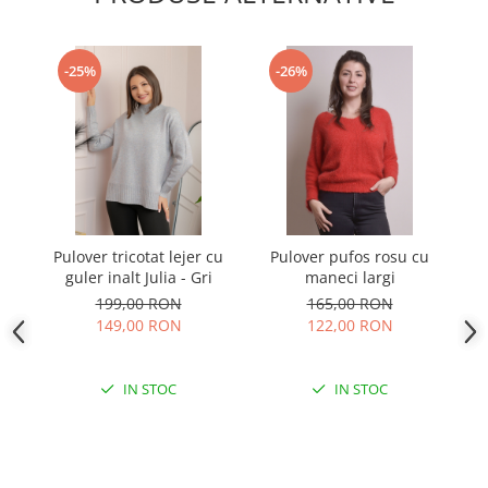
-25%
-26%
Pulover tricotat lejer cu
Pulover pufos rosu cu
guler inalt Julia - Gri
maneci largi
199,00 RON
165,00 RON
149,00 RON
122,00 RON
IN STOC
IN STOC