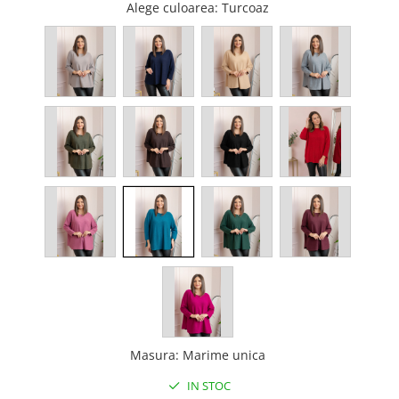
Alege culoarea
: Turcoaz
Masura
:
Marime unica
IN STOC