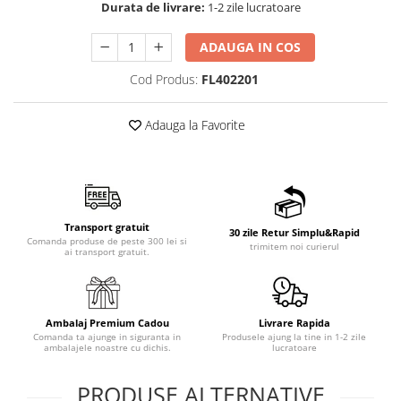
Durata de livrare:
1-2 zile lucratoare
ADAUGA IN COS
Cod Produs:
FL402201
Adauga la Favorite
Transport gratuit
30 zile Retur Simplu&Rapid
Comanda produse de peste 300 lei si
trimitem noi curierul
ai transport gratuit.
Ambalaj Premium Cadou
Livrare Rapida
Comanda ta ajunge in siguranta in
Produsele ajung la tine in 1-2 zile
ambalajele noastre cu dichis.
lucratoare
PRODUSE ALTERNATIVE