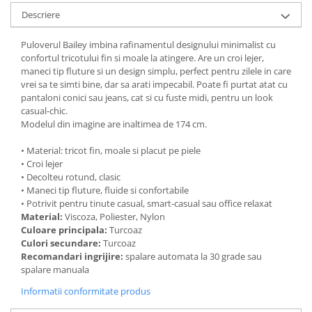
Descriere
Puloverul Bailey imbina rafinamentul designului minimalist cu
confortul tricotului fin si moale la atingere. Are un croi lejer,
maneci tip fluture si un design simplu, perfect pentru zilele in care
vrei sa te simti bine, dar sa arati impecabil. Poate fi purtat atat cu
pantaloni conici sau jeans, cat si cu fuste midi, pentru un look
casual-chic.
Modelul din imagine are inaltimea de 174 cm.
• Material: tricot fin, moale si placut pe piele
• Croi lejer
• Decolteu rotund, clasic
• Maneci tip fluture, fluide si confortabile
• Potrivit pentru tinute casual, smart-casual sau office relaxat
Material:
Viscoza, Poliester, Nylon
Culoare principala:
Turcoaz
Culori secundare:
Turcoaz
Recomandari ingrijire:
spalare automata la 30 grade sau
spalare manuala
Informatii conformitate produs