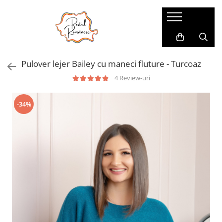
Pijamale
Imbracaminte copii
Pijamale Dama
Imbracaminte Fetite
Pulover lejer Bailey cu maneci fluture - Turcoaz
Pijamale Dama Marimi Mari
Imbracaminte Baieti
4 Review-uri
Halate
Pijamale Baieti
-34%
Pijamale Fetite