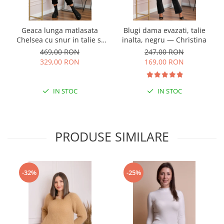
Geaca lunga matlasata
Blugi dama evazati, talie
Chelsea cu snur in talie si
inalta, negru — Christina
buzunare functionale - Bej
469,00 RON
247,00 RON
329,00 RON
169,00 RON
IN STOC
IN STOC
PRODUSE SIMILARE
-32%
-25%