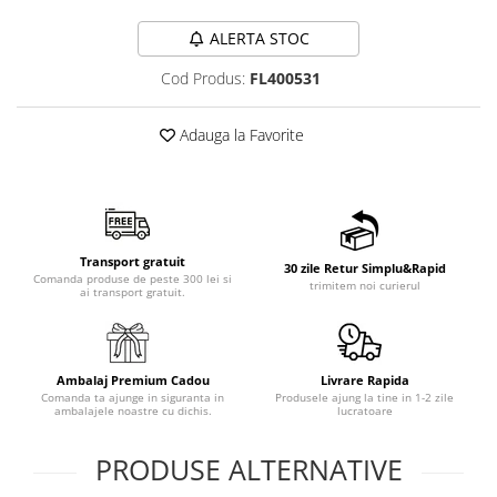
ALERTA STOC
Cod Produs:
FL400531
Adauga la Favorite
Transport gratuit
30 zile Retur Simplu&Rapid
Comanda produse de peste 300 lei si
trimitem noi curierul
ai transport gratuit.
Ambalaj Premium Cadou
Livrare Rapida
Comanda ta ajunge in siguranta in
Produsele ajung la tine in 1-2 zile
ambalajele noastre cu dichis.
lucratoare
PRODUSE ALTERNATIVE