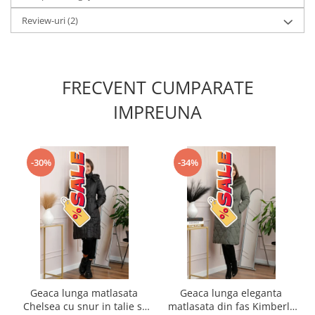
Review-uri
(2)
FRECVENT CUMPARATE
IMPREUNA
-30%
-34%
Geaca lunga matlasata
Geaca lunga eleganta
Chelsea cu snur in talie si
matlasata din fas Kimberly