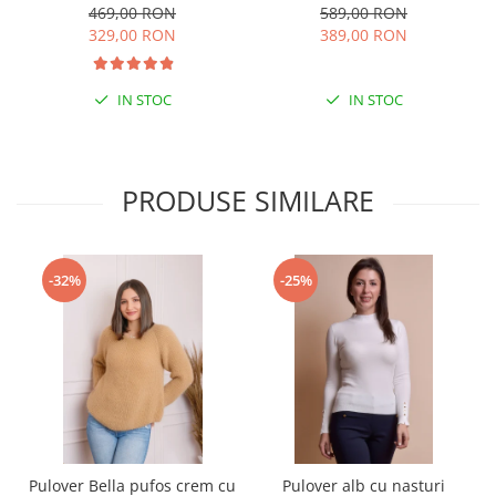
buzunare functionale -
cu gluga imblanita - Kaki
469,00 RON
589,00 RON
Negru
329,00 RON
389,00 RON
IN STOC
IN STOC
PRODUSE SIMILARE
-32%
-25%
Pulover Bella pufos crem cu
Pulover alb cu nasturi