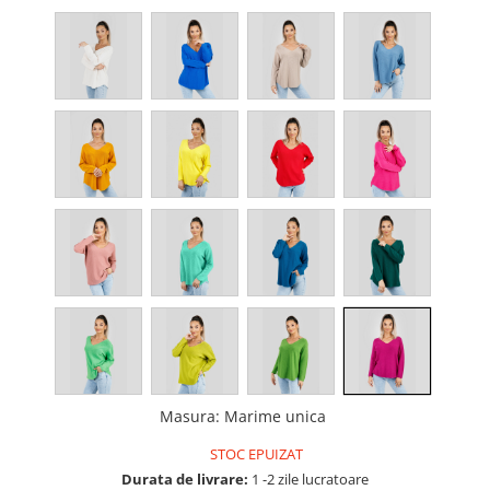
Masura
:
Marime unica
STOC EPUIZAT
Durata de livrare:
1 -2 zile lucratoare