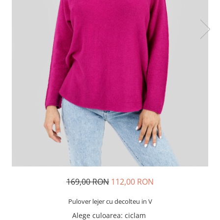
169,00 RON
112,00 RON
Pulover lejer cu decolteu in V
Alege culoarea
: ciclam