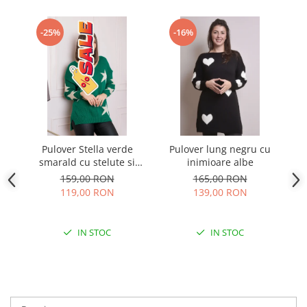
-25%
-16%
Pulover Stella verde
Pulover lung negru cu
Pu
smarald cu stelute si
inimioare albe
decolteu in V
159,00 RON
165,00 RON
119,00 RON
139,00 RON
IN STOC
IN STOC