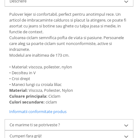
Descriere
Pulover lejer si confortabil, perfect pentru anotimpul rece. Un
articol de imbracaminte calduros si placut la atingere, ce poate fi
asortat cu jeans si botine sau ghete cu talpa joasa si medie, in
functie de context.
Culoarea ciclam semnifica pofta de viata si pasiune. Persoanele
care aleg sa poarte ciclam sunt nonconformiste, active si
indraznete.
Modelul are inaltimea de 173 cm.
• Material: viscoza, poliester, nylon
• Decolteu in V
• Croi drept
• Maneci lungi cu croiala liliac
Material:
Viscoza, Poliester, Nylon
Culoare principala:
Ciclam
Culori secundare:
ciclam
Informatii conformitate produs
Ce marime ti se potriveste ?
Cumperi fara griji!