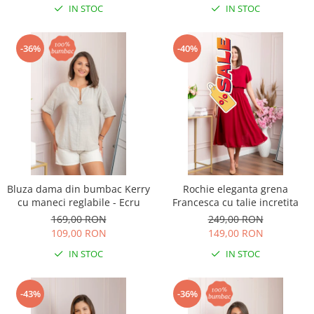
IN STOC
IN STOC
-36%
-40%
Bluza dama din bumbac Kerry
Rochie eleganta grena
cu maneci reglabile - Ecru
Francesca cu talie incretita
169,00 RON
249,00 RON
109,00 RON
149,00 RON
IN STOC
IN STOC
-43%
-36%