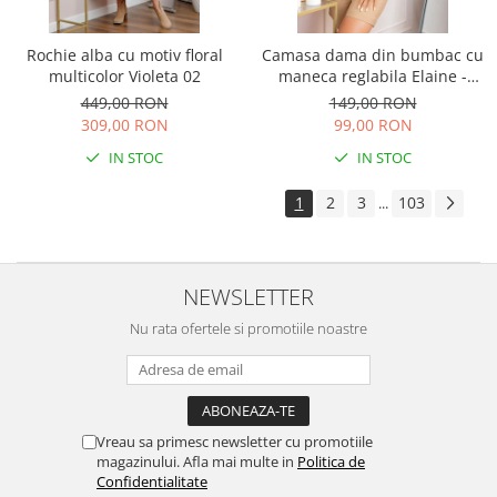
Rochie alba cu motiv floral
Camasa dama din bumbac cu
multicolor Violeta 02
maneca reglabila Elaine -
Verde
449,00 RON
149,00 RON
309,00 RON
99,00 RON
IN STOC
IN STOC
1
2
3
103
...
NEWSLETTER
Nu rata ofertele si promotiile noastre
Vreau sa primesc newsletter cu promotiile
magazinului. Afla mai multe in
Politica de
Confidentialitate