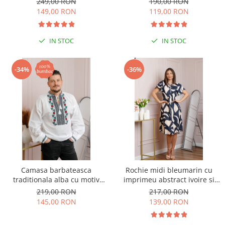
249,00 RON
190,00 RON
149,00 RON
119,00 RON
IN STOC
IN STOC
-34%
-36%
Camasa barbateasca
Rochie midi bleumarin cu
traditionala alba cu motiv
imprimeu abstract ivoire si
floral rosu Denis
snur la decolteu Shelby
219,00 RON
217,00 RON
145,00 RON
139,00 RON