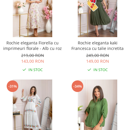
Rochie eleganta Fiorella cu
Rochie eleganta kaki
imprimeuri florale - Alb cu roz
Francesca cu talie incretita
219,00 RON
249,00 RON
143,00 RON
149,00 RON
IN STOC
IN STOC
-31%
-34%