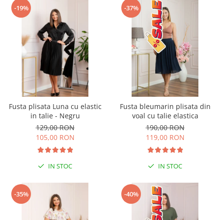
-19%
-37%
Fusta plisata Luna cu elastic
Fusta bleumarin plisata din
in talie - Negru
voal cu talie elastica
129,00 RON
190,00 RON
105,00 RON
119,00 RON
IN STOC
IN STOC
-35%
-40%