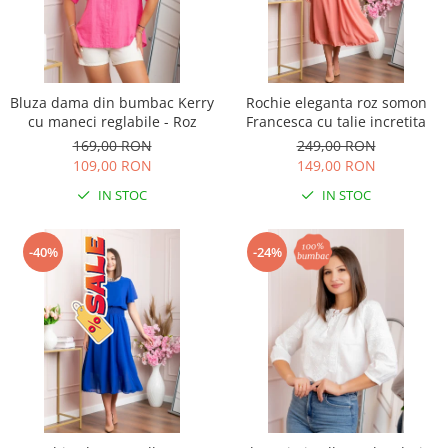
Bluza dama din bumbac Kerry
Rochie eleganta roz somon
cu maneci reglabile - Roz
Francesca cu talie incretita
169,00 RON
249,00 RON
109,00 RON
149,00 RON
IN STOC
IN STOC
-40%
-24%