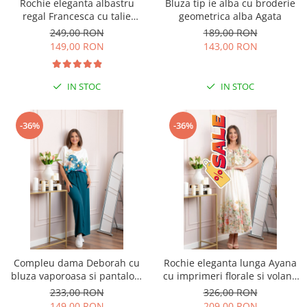
Rochie eleganta albastru
Bluza tip ie alba cu broderie
regal Francesca cu talie
geometrica alba Agata
incretita
249,00 RON
189,00 RON
149,00 RON
143,00 RON
IN STOC
IN STOC
-36%
-36%
Compleu dama Deborah cu
Rochie eleganta lunga Ayana
bluza vaporoasa si pantaloni
cu imprimeri florale si volane
largi - Turcoaz inchis
ample - Ivoire
233,00 RON
326,00 RON
149,00 RON
209,00 RON