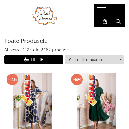
Pijamale
Imbracaminte copii
Pijamale Dama
Imbracaminte Fetite
Toate Produsele
Pijamale Dama Marimi Mari
Imbracaminte Baieti
Halate
Afiseaza:
1-
24
din
2462
produse
Pijamale Baieti
FILTRE
Pijamale Fetite
-42%
-40%