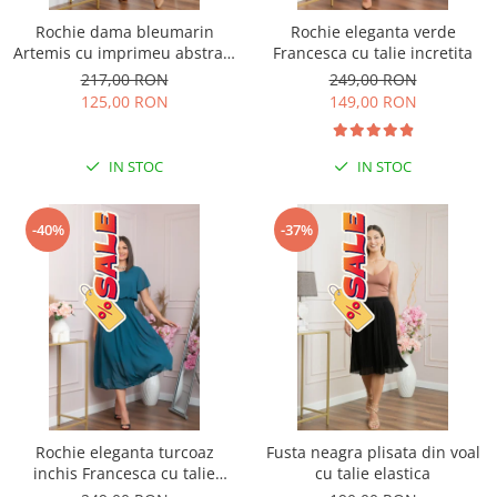
Rochie dama bleumarin
Rochie eleganta verde
Artemis cu imprimeu abstract
Francesca cu talie incretita
si cordon in talie
217,00 RON
249,00 RON
125,00 RON
149,00 RON
IN STOC
IN STOC
-40%
-37%
Rochie eleganta turcoaz
Fusta neagra plisata din voal
inchis Francesca cu talie
cu talie elastica
incretita