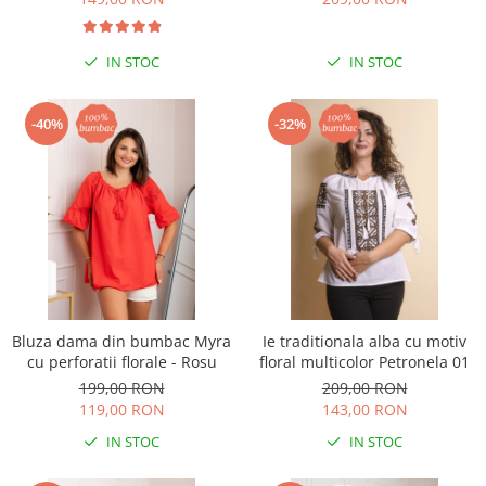
IN STOC
IN STOC
-40%
-32%
Bluza dama din bumbac Myra
Ie traditionala alba cu motiv
cu perforatii florale - Rosu
floral multicolor Petronela 01
199,00 RON
209,00 RON
119,00 RON
143,00 RON
IN STOC
IN STOC