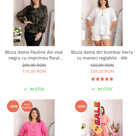
Bluza dama Pauline din voal
Bluza dama din bumbac Kerry
negru cu imprimeu floral
cu maneci reglabile - Alb
auriu
209,00 RON
169,00 RON
119,00 RON
109,00 RON
IN STOC
IN STOC
-36%
-40%