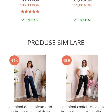
159,00 RON
209,00 RON
105,00 RON
119,00 RON
IN STOC
IN STOC
PRODUSE SIMILARE
-39%
-38%
Pantaloni dama bleumarin
Pantaloni conici Tessa din
din bumbac cu croi drept
bumbac cu snur in talie -