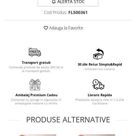
ALERTA STOC
Cod Produs:
FL500361
Adauga la Favorite
Transport gratuit
30 zile Retur Simplu&Rapid
Comanda produse de peste 300 lei si
trimitem noi curierul
ai transport gratuit.
Ambalaj Premium Cadou
Livrare Rapida
Comanda ta ajunge in siguranta in
Produsele ajung la tine in 1-2 zile
ambalajele noastre cu dichis.
lucratoare
PRODUSE ALTERNATIVE