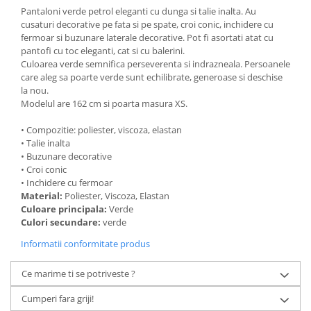
Pantaloni verde petrol eleganti cu dunga si talie inalta. Au
cusaturi decorative pe fata si pe spate, croi conic, inchidere cu
fermoar si buzunare laterale decorative. Pot fi asortati atat cu
pantofi cu toc eleganti, cat si cu balerini.
Culoarea verde semnifica perseverenta si indrazneala. Persoanele
care aleg sa poarte verde sunt echilibrate, generoase si deschise
la nou.
Modelul are 162 cm si poarta masura XS.
• Compozitie: poliester, viscoza, elastan
• Talie inalta
• Buzunare decorative
• Croi conic
• Inchidere cu fermoar
Material:
Poliester, Viscoza, Elastan
Culoare principala:
Verde
Culori secundare:
verde
Informatii conformitate produs
Ce marime ti se potriveste ?
Cumperi fara griji!