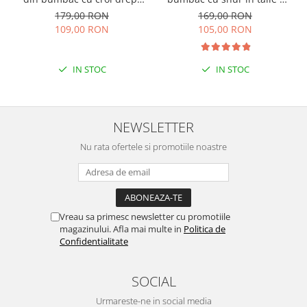
Cara
Negru
179,00 RON
169,00 RON
109,00 RON
105,00 RON
IN STOC
IN STOC
NEWSLETTER
Nu rata ofertele si promotiile noastre
Vreau sa primesc newsletter cu promotiile
magazinului. Afla mai multe in
Politica de
Confidentialitate
SOCIAL
Urmareste-ne in social media