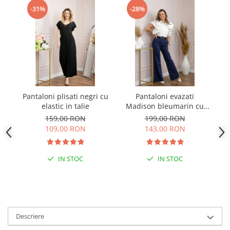
-31%
-28%
Pantaloni plisati negri cu
Pantaloni evazati
Pa
elastic in talie
Madison bleumarin cu
talie inalta
159,00 RON
199,00 RON
109,00 RON
143,00 RON
IN STOC
IN STOC
Descriere