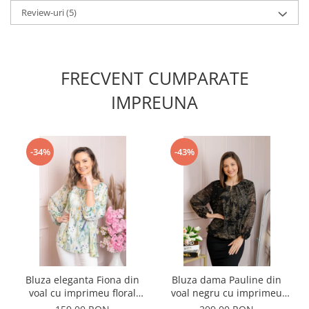
Review-uri
(5)
FRECVENT CUMPARATE
IMPREUNA
-34%
-43%
Bluza eleganta Fiona din
Bluza dama Pauline din
voal cu imprimeu floral
voal negru cu imprimeu
verde
floral auriu