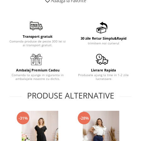
Adauga la Favorite
Transport gratuit
30 zile Retur Simplu&Rapid
Comanda produse de peste 300 lei si
trimitem noi curierul
ai transport gratuit.
Ambalaj Premium Cadou
Livrare Rapida
Comanda ta ajunge in siguranta in
Produsele ajung la tine in 1-2 zile
ambalajele noastre cu dichis.
lucratoare
PRODUSE ALTERNATIVE
-31%
-28%