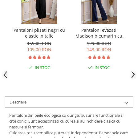
Pantaloni plisati negri cu
Pantaloni evazati
Pa
elastic in talie
Madison bleumarin cu
talie inalta
159,00 RON
199,00 RON
109,00 RON
143,00 RON
IN STOC
IN STOC
Descriere
Pantaloni din piele ecologica cu dunga, buzunare functionale si
croi conic. Sunt accesorizati cu curea si au inchidere clasica cu
nasture si fermoar.
Culoarea rosu semnifica putere si independenta. Persoanele care