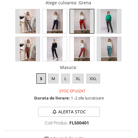
Alege culoarea
: Grena
Masura
:
S
M
L
XL
XXL
STOC EPUIZAT
Durata de livrare:
1 -2 zile lucratoare
ALERTA STOC
Cod Produs:
FL500401