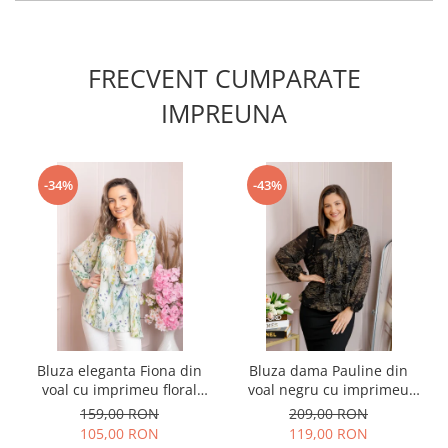
FRECVENT CUMPARATE
IMPREUNA
-34%
-43%
Bluza eleganta Fiona din
Bluza dama Pauline din
voal cu imprimeu floral
voal negru cu imprimeu
verde
floral auriu
159,00 RON
209,00 RON
105,00 RON
119,00 RON