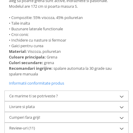
aleg sa poarte grena sunt active, indraznete si pasionale.
Modelul are 172 cm si poarta masura S.
• Compozitie: 55% viscoza, 45% poliuretan
• Talie inalta
• Buzunare laterale functionale
• Croi conic
• Inchidere cu nasture si fermoar
• Gaici pentru curea
Material:
Viscoza, poliuretan
Culoare principala:
Grena
Culori secundare:
grena
Recomandari ingrijire:
spalare automata la 30 grade sau
spalare manuala
Informatii conformitate produs
Ce marime ti se potriveste ?
Livrare si plata
Cumperi fara griji!
Review-uri
(11)