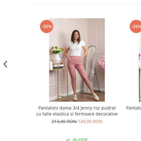
-30%
-26
Pantaloni dama 3/4 Jenny roz pudrat
Pantalo
cu talie elastica si fermoare decorative
213,00 RON
149,00 RON
IN STOC