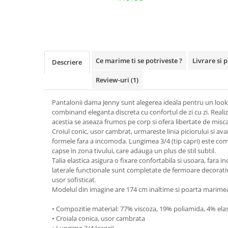
Ce marime ti se potriveste ?
Livrare si 
Descriere
Review-uri
(1)
Pantalonii dama Jenny sunt alegerea ideala pentru un look
combinand eleganta discreta cu confortul de zi cu zi. Realizat
acestia se aseaza frumos pe corp si ofera libertate de miscar
Croiul conic, usor cambrat, urmareste linia piciorului si ava
formele fara a incomoda. Lungimea 3/4 (tip capri) este com
capse in zona tivului, care adauga un plus de stil subtil.
Talia elastica asigura o fixare confortabila si usoara, fara in
laterale functionale sunt completate de fermoare decorati
usor sofisticat.
Modelul din imagine are 174 cm inaltime si poarta marimea
• Compozitie material: 77% viscoza, 19% poliamida, 4% ela
• Croiala conica, usor cambrata