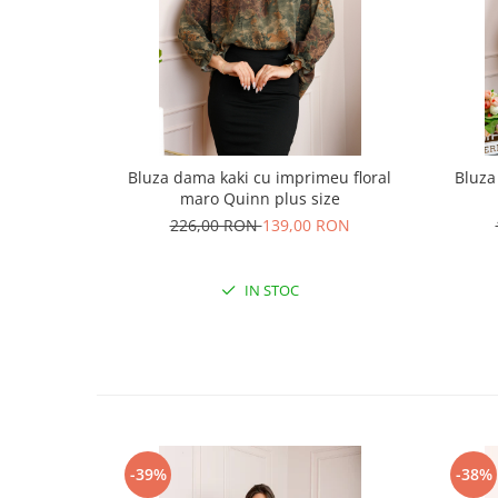
Bluza dama kaki cu imprimeu floral
Bluza
maro Quinn plus size
226,00 RON
139,00 RON
IN STOC
-39%
-38%