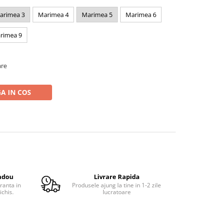
arimea 3
Marimea 4
Marimea 5
Marimea 6
rimea 9
are
A IN COS
adou
Livrare Rapida
ranta in
Produsele ajung la tine in 1-2 zile
ichis.
lucratoare