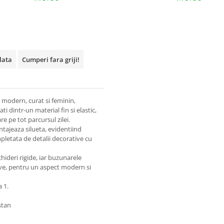
plata
Cumperi fara griji!
 modern, curat si feminin,
i dintr-un material fin si elastic,
e pe tot parcursul zilei.
ntajeaza silueta, evidentiind
pletata de detalii decorative cu
chideri rigide, iar buzunarele
ve, pentru un aspect modern si
 1.
stan