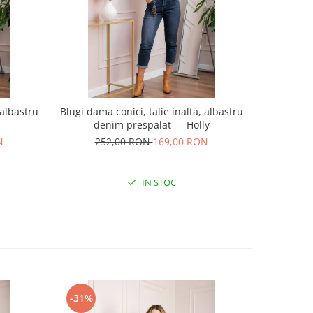
 albastru
Blugi dama conici, talie inalta, albastru
Pardesiu ca
denim prespalat — Holly
N
252,00 RON
169,00 RON
20
IN STOC
-31%
-39%