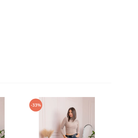
-33%
-17%