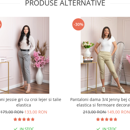
PRODUSE ALTERNATIVE
%
-30%
ni Jessie gri cu croi lejer si talie
Pantaloni dama 3/4 Jenny bej c
elastica
elastica si fermoare decora
179,00 RON
133,00 RON
213,00 RON
149,00 RON
IN STOC
IN STOC