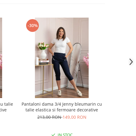
-30%
-26%
u talie
Pantaloni dama 3/4 Jenny bleumarin cu
Pantaloni Je
tive
talie elastica si fermoare decorative
213,00 RON
149,00 RON
179,
IN STOC