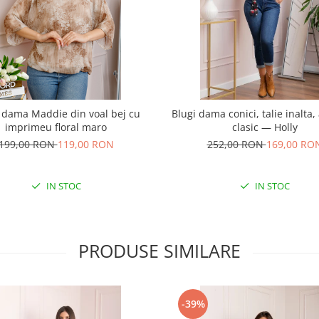
 dama Maddie din voal bej cu
Blugi dama conici, talie inalta,
imprimeu floral maro
clasic — Holly
199,00 RON
119,00 RON
252,00 RON
169,00 RO
IN STOC
IN STOC
PRODUSE SIMILARE
-39%