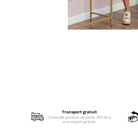
Transport gratuit
Comanda produse de peste 300 lei si
ai transport gratuit.