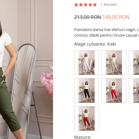
1 Review
213,00 RON
149,00 RON
Pantaloni dama trei sferturi negri, cu
comozi, ideali pentru tinute casual c
Alege culoarea
: Kaki
Masura
: