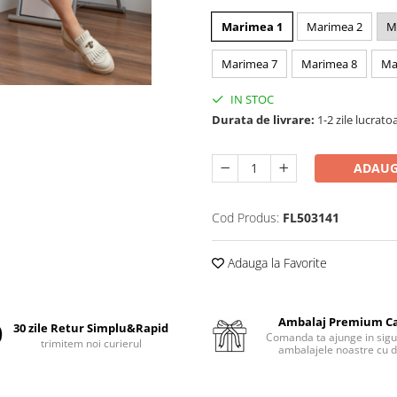
Marimea 1
Marimea 2
M
Marimea 7
Marimea 8
Ma
IN STOC
Durata de livrare:
1-2 zile lucrato
ADAUG
Cod Produs:
FL503141
Adauga la Favorite
Ambalaj Premium C
30 zile Retur Simplu&Rapid
Comanda ta ajunge in sigu
trimitem noi curierul
ambalajele noastre cu d