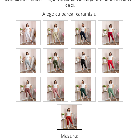
de zi.
Alege culoarea
: caramiziu
Masura
: