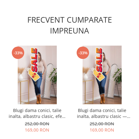
FRECVENT CUMPARATE
IMPREUNA
-33%
-33%
Blugi dama conici, talie
Blugi dama conici, talie
inalta, albastru clasic, efect
inalta, albastru clasic —
prespalat — Holly
Holly
252,00 RON
252,00 RON
169,00 RON
169,00 RON