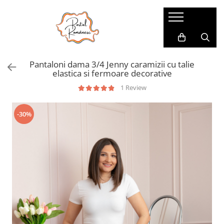
Pijamale
Imbracaminte copii
Pijamale Dama
Imbracaminte Fetite
Pantaloni dama 3/4 Jenny caramizii cu talie
Pijamale Dama Marimi Mari
Imbracaminte Baieti
elastica si fermoare decorative
Halate
1 Review
Pijamale Baieti
-30%
Pijamale Fetite