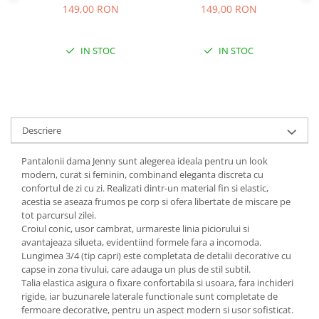
149,00 RON
149,00 RON
IN STOC
IN STOC
Descriere
Pantalonii dama Jenny sunt alegerea ideala pentru un look
modern, curat si feminin, combinand eleganta discreta cu
confortul de zi cu zi. Realizati dintr-un material fin si elastic,
acestia se aseaza frumos pe corp si ofera libertate de miscare pe
tot parcursul zilei.
Croiul conic, usor cambrat, urmareste linia piciorului si
avantajeaza silueta, evidentiind formele fara a incomoda.
Lungimea 3/4 (tip capri) este completata de detalii decorative cu
capse in zona tivului, care adauga un plus de stil subtil.
Talia elastica asigura o fixare confortabila si usoara, fara inchideri
rigide, iar buzunarele laterale functionale sunt completate de
fermoare decorative, pentru un aspect modern si usor sofisticat.