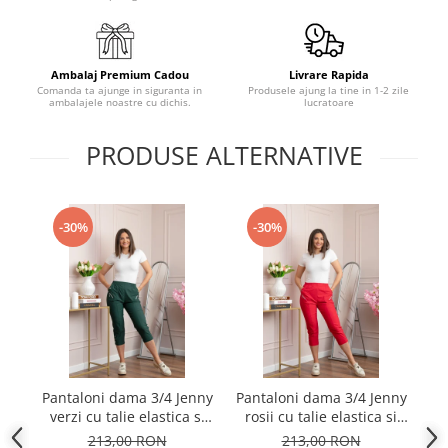
Ambalaj Premium Cadou
Livrare Rapida
Comanda ta ajunge in siguranta in
Produsele ajung la tine in 1-2 zile
ambalajele noastre cu dichis.
lucratoare
PRODUSE ALTERNATIVE
-30%
-30%
Pantaloni dama 3/4 Jenny
Pantaloni dama 3/4 Jenny
Pa
verzi cu talie elastica si
rosii cu talie elastica si
alb
fermoare decorative
fermoare decorative
213,00 RON
213,00 RON