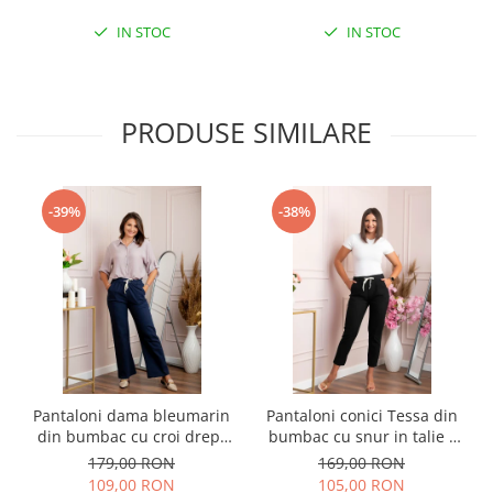
IN STOC
IN STOC
PRODUSE SIMILARE
-39%
-38%
Pantaloni dama bleumarin
Pantaloni conici Tessa din
din bumbac cu croi drept
bumbac cu snur in talie -
Cara
Negru
179,00 RON
169,00 RON
109,00 RON
105,00 RON