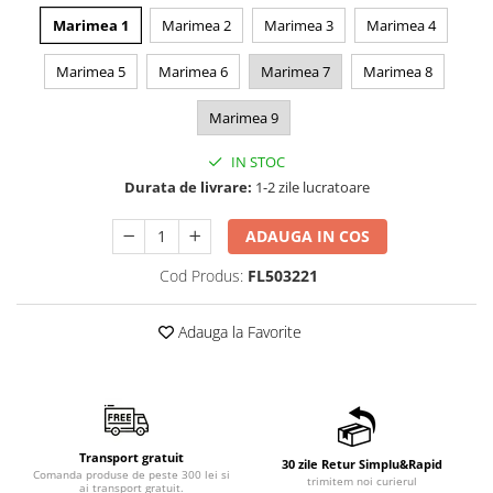
Marimea 1
Marimea 2
Marimea 3
Marimea 4
Marimea 5
Marimea 6
Marimea 7
Marimea 8
Marimea 9
IN STOC
Durata de livrare:
1-2 zile lucratoare
ADAUGA IN COS
Cod Produs:
FL503221
Adauga la Favorite
Transport gratuit
30 zile Retur Simplu&Rapid
Comanda produse de peste 300 lei si
trimitem noi curierul
ai transport gratuit.