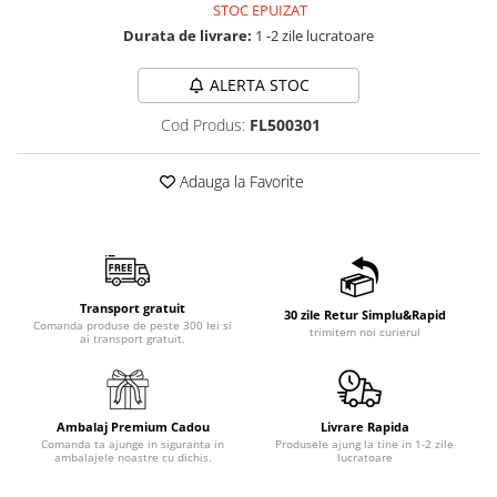
STOC EPUIZAT
Durata de livrare:
1 -2 zile lucratoare
ALERTA STOC
Cod Produs:
FL500301
Adauga la Favorite
Transport gratuit
30 zile Retur Simplu&Rapid
Comanda produse de peste 300 lei si
trimitem noi curierul
ai transport gratuit.
Ambalaj Premium Cadou
Livrare Rapida
Comanda ta ajunge in siguranta in
Produsele ajung la tine in 1-2 zile
ambalajele noastre cu dichis.
lucratoare