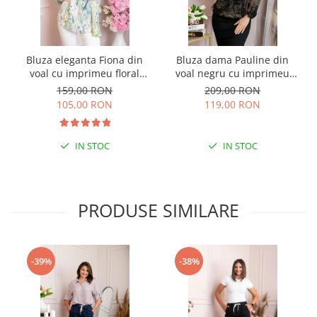
Bluza eleganta Fiona din
Bluza dama Pauline din
voal cu imprimeu floral
voal negru cu imprimeu
verde
floral auriu
159,00 RON
209,00 RON
105,00 RON
119,00 RON
IN STOC
IN STOC
PRODUSE SIMILARE
-39%
-38%