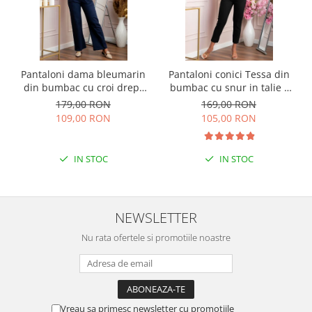
Pantaloni dama bleumarin
Pantaloni conici Tessa din
din bumbac cu croi drept
bumbac cu snur in talie -
Cara
Negru
179,00 RON
169,00 RON
109,00 RON
105,00 RON
IN STOC
IN STOC
NEWSLETTER
Nu rata ofertele si promotiile noastre
Vreau sa primesc newsletter cu promotiile