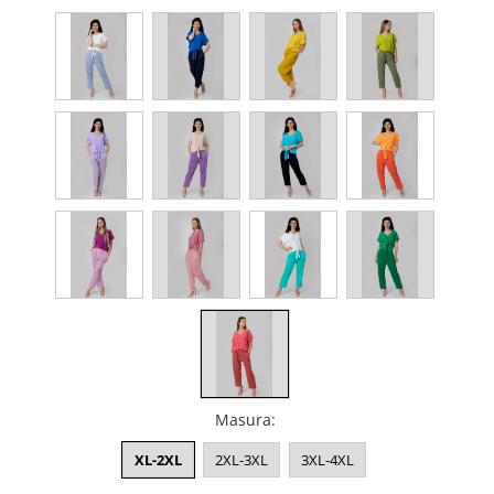
Masura
:
XL-2XL
2XL-3XL
3XL-4XL