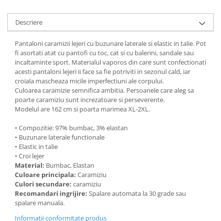
Descriere
Pantaloni caramizii lejeri cu buzunare laterale si elastic in talie. Pot
fi asortati atat cu pantofi cu toc, cat si cu balerini, sandale sau
incaltaminte sport. Materialul vaporos din care sunt confectionati
acesti pantaloni lejeri ii face sa fie potriviti in sezonul cald, iar
croiala mascheaza micile imperfectiuni ale corpului.
Culoarea caramizie semnifica ambitia. Persoanele care aleg sa
poarte caramiziu sunt increzatoare si perseverente.
Modelul are 162 cm si poarta marimea XL-2XL.
• Compozitie: 97% bumbac, 3% elastan
• Buzunare laterale functionale
• Elastic in talie
• Croi lejer
Material:
Bumbac, Elastan
Culoare principala:
Caramiziu
Culori secundare:
caramiziu
Recomandari ingrijire:
Spalare automata la 30 grade sau
spalare manuala.
Informatii conformitate produs