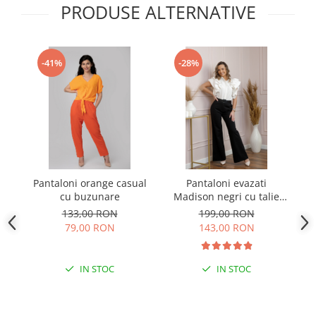
PRODUSE ALTERNATIVE
-41%
-28%
Pantaloni orange casual
Pantaloni evazati
Pa
cu buzunare
Madison negri cu talie
inalta
133,00 RON
199,00 RON
79,00 RON
143,00 RON
IN STOC
IN STOC