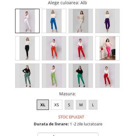
Alege culoarea
: Alb
Masura
:
XL
XS
S
M
L
STOC EPUIZAT
Durata de livrare:
1 -2 zile lucratoare