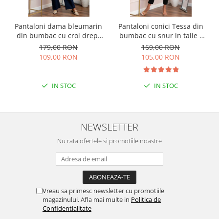
Pantaloni dama bleumarin
Pantaloni conici Tessa din
din bumbac cu croi drept
bumbac cu snur in talie -
Cara
Negru
179,00 RON
169,00 RON
109,00 RON
105,00 RON
IN STOC
IN STOC
NEWSLETTER
Nu rata ofertele si promotiile noastre
Vreau sa primesc newsletter cu promotiile
magazinului. Afla mai multe in
Politica de
Confidentialitate