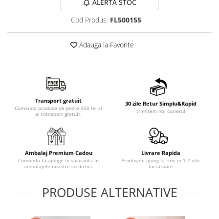
ALERTA STOC
Cod Produs:
FL500155
Adauga la Favorite
Transport gratuit
30 zile Retur Simplu&Rapid
Comanda produse de peste 300 lei si
trimitem noi curierul
ai transport gratuit.
Ambalaj Premium Cadou
Livrare Rapida
Comanda ta ajunge in siguranta in
Produsele ajung la tine in 1-2 zile
ambalajele noastre cu dichis.
lucratoare
PRODUSE ALTERNATIVE