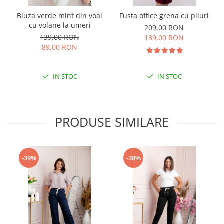
Bluza verde mint din voal
Fusta office grena cu pliuri
cu volane la umeri
209,00 RON
139,00 RON
139,00 RON
89,00 RON
IN STOC
IN STOC
PRODUSE SIMILARE
-39%
-38%