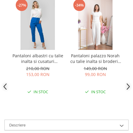
-27%
-34%
Pantaloni albastri cu talie
Pantaloni palazzo Norah
Pa
inalta si cusaturi
cu talie inalta si broderie
decorative
zig-zag - Alb
210,00 RON
149,00 RON
153,00 RON
99,00 RON
IN STOC
IN STOC
Descriere