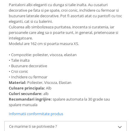
Pantaloni albi eleganti cu dunga si talie inalta. Au cusaturi
decorative pe fata si pe spate, croi conic, inchidere cu fermoar si
buzunare laterale decorative. Pot fi asortati atat cu pantofi cu toc
eleganti, cat si cu balerini.
Culoarea alb simbolizeaza puritatea, inocenta si curatenia, iar
persoanele care aleg sa o poarte sunt, in general, prietenoase si
intelegatoare.
Modelul are 162 cm si poarta masura XS.
• Compozitie: poliester, viscoza, elastan
• Talie inalta
• Buzunare decorative
• Croi conic
• Inchidere cu fermoar
Material:
Poliester, Viscoza, Elastan
Culoare principala:
Alb
Culori secundare:
alb
Recomandari ingrijire:
spalare automata la 30 grade sau
spalare manuala
Informatii conformitate produs
Ce marime ti se potriveste ?