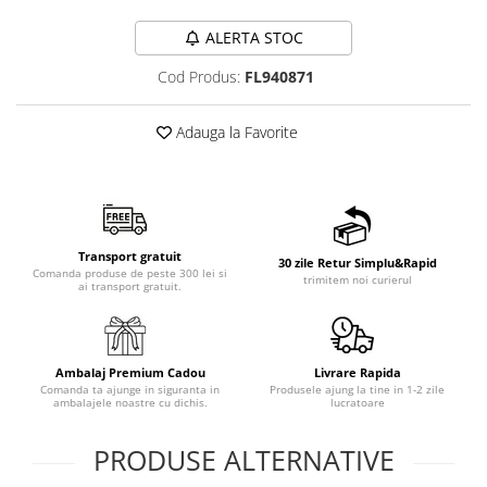
ALERTA STOC
Cod Produs:
FL940871
Adauga la Favorite
Transport gratuit
30 zile Retur Simplu&Rapid
Comanda produse de peste 300 lei si
trimitem noi curierul
ai transport gratuit.
Ambalaj Premium Cadou
Livrare Rapida
Comanda ta ajunge in siguranta in
Produsele ajung la tine in 1-2 zile
ambalajele noastre cu dichis.
lucratoare
PRODUSE ALTERNATIVE