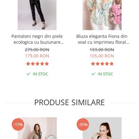
Pantaloni negri din piele
Bluza eleganta Fiona din
ecologica cu buzunare
voal cu imprimeu floral
functionale
verde
279,00 RON
159,00 RON
179,00 RON
105,00 RON
IN STOC
IN STOC
PRODUSE SIMILARE
-17%
-31%