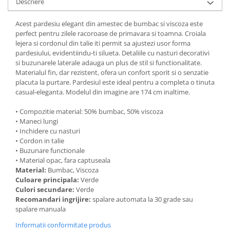
Descriere
Acest pardesiu elegant din amestec de bumbac si viscoza este
perfect pentru zilele racoroase de primavara si toamna. Croiala
lejera si cordonul din talie iti permit sa ajustezi usor forma
pardesiului, evidentiindu-ti silueta. Detaliile cu nasturi decorativi
si buzunarele laterale adauga un plus de stil si functionalitate.
Materialul fin, dar rezistent, ofera un confort sporit si o senzatie
placuta la purtare. Pardesiul este ideal pentru a completa o tinuta
casual-eleganta. Modelul din imagine are 174 cm inaltime.
• Compozitie material: 50% bumbac, 50% viscoza
• Maneci lungi
• Inchidere cu nasturi
• Cordon in talie
• Buzunare functionale
• Material opac, fara captuseala
Material:
Bumbac, Viscoza
Culoare principala:
Verde
Culori secundare:
Verde
Recomandari ingrijire:
spalare automata la 30 grade sau
spalare manuala
Informatii conformitate produs