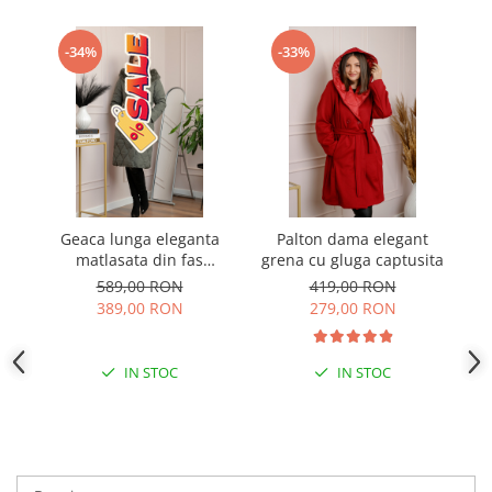
-34%
-33%
Geaca lunga eleganta
Palton dama elegant
Pa
matlasata din fas
grena cu gluga captusita
t
Kimberly cu gluga
589,00 RON
419,00 RON
imblanita - Kaki
389,00 RON
279,00 RON
IN STOC
IN STOC