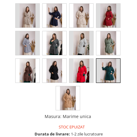
Masura
:
Marime unica
STOC EPUIZAT
Durata de livrare:
1-2 zile lucratoare