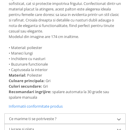
sofisticat, cat si protectie impotriva frigului. Confectionat dintr-un
material placut la atingere, acest palton este alegerea ideala
pentru femeile care doresc sa iasa in evidenta printr-un stil clasic
si rafinat. Croiala dreapta si detaliile cu nasturi dubli adauga o
nota de eleganta si functionalitate, fiind perfect pentru tinute
casual sau elegante.
Modelul din imagine are 174 cm inaltime.
• Material: poliester
• Maneci lungi
• Inchidere cu nasturi
• Buzunare functionale
• Captuseala la interior
Material:
Poliester
Culoare principala:
Gri
Culori secundare:
Gri
Recomandari ingrijire:
spalare automata la 30 grade sau
spalare manuala
Informatii conformitate produs
Ce marime ti se potriveste ?
Livrare si plata