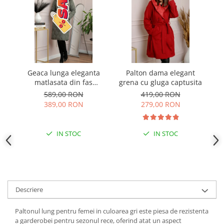
Geaca lunga eleganta
Palton dama elegant
Pa
matlasata din fas
grena cu gluga captusita
t
Kimberly cu gluga
589,00 RON
419,00 RON
imblanita - Kaki
389,00 RON
279,00 RON
IN STOC
IN STOC
Descriere
Paltonul lung pentru femei in culoarea gri este piesa de rezistenta
a garderobei pentru sezonul rece, oferind atat un aspect