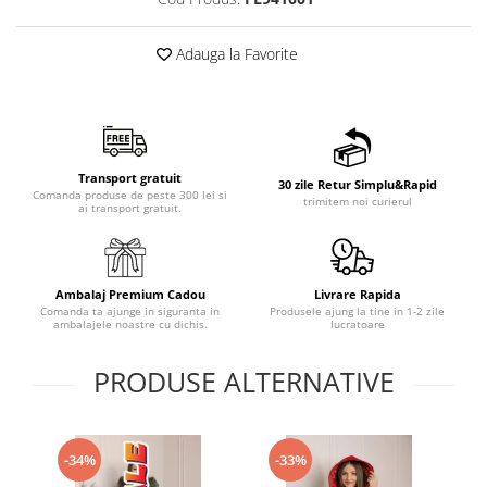
Adauga la Favorite
Transport gratuit
30 zile Retur Simplu&Rapid
Comanda produse de peste 300 lei si
trimitem noi curierul
ai transport gratuit.
Ambalaj Premium Cadou
Livrare Rapida
Comanda ta ajunge in siguranta in
Produsele ajung la tine in 1-2 zile
ambalajele noastre cu dichis.
lucratoare
PRODUSE ALTERNATIVE
-34%
-33%