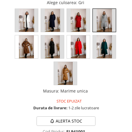
Alege culoarea
: Gri
Masura
:
Marime unica
STOC EPUIZAT
Durata de livrare:
1-2 zile lucratoare
ALERTA STOC
Cod Produs:
FL941001