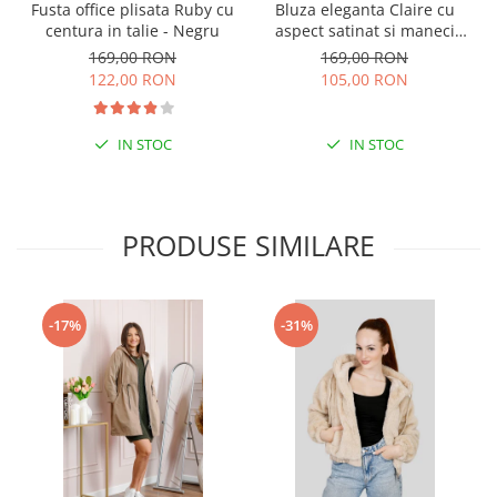
Fusta office plisata Ruby cu
Bluza eleganta Claire cu
centura in talie - Negru
aspect satinat si maneci
bufante - Roz pudrat
169,00 RON
169,00 RON
122,00 RON
105,00 RON
IN STOC
IN STOC
PRODUSE SIMILARE
-17%
-31%