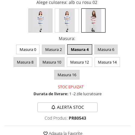
Alege culoarea
: alb cu rosu 02
Masura
:
Masura 0
Masura 2
Masura 4
Masura 6
Masura 8
Masura 10
Masura 12
Masura 14
Masura 16
STOC EPUIZAT
Durata de livrare:
1 -2 zile lucratoare
ALERTA STOC
Cod Produs:
PR80543
Adauga la Favorite