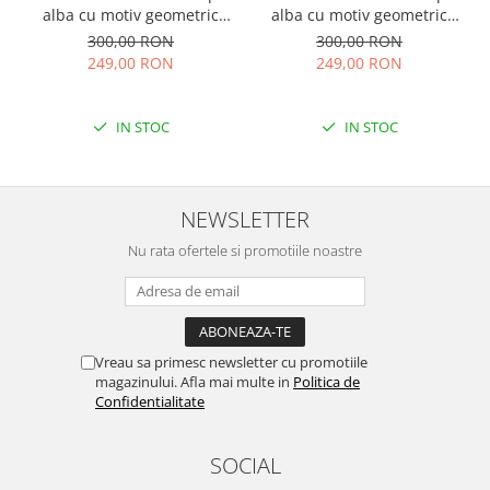
alba cu motiv geometric
alba cu motiv geometric
albastru Tania
rosu Doina
300,00 RON
300,00 RON
249,00 RON
249,00 RON
IN STOC
IN STOC
NEWSLETTER
Nu rata ofertele si promotiile noastre
Vreau sa primesc newsletter cu promotiile
magazinului. Afla mai multe in
Politica de
Confidentialitate
SOCIAL