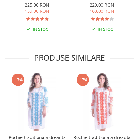
Flavia
225,00 RON
229,00 RON
159,00 RON
163,00 RON
IN STOC
IN STOC
PRODUSE SIMILARE
-17%
-17%
Rochie traditionala dreapta
Rochie traditionala dreapta