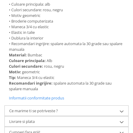
• Culoare principala: alb
• Culori secundare: rosu, negru
• Motiv geometric
• Broderie computerizata
• Maneca 3/4 cu elastic
• Elastic in talie
• Dublura la interior
• Recomandari ingrijire: spalare automata la 30 grade sau spalare
manuala
Material:
Bumbac
Culoare principala:
Alb
Culori secundare:
rosu, negru
Motiv:
geometric
Tip:
Maneca 3/4 cu elastic
Recomandari ingrijire:
spalare automata la 30 grade sau
spalare manuala
Informatii conformitate produs
Ce marime ti se potriveste ?
Livrare si plata
Cumperi fara griji!