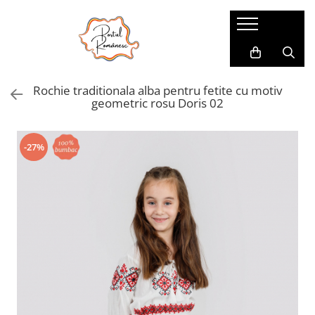
Pijamale
Imbracaminte copii
Pijamale Dama
Imbracaminte Fetite
Rochie traditionala alba pentru fetite cu motiv
Pijamale Dama Marimi Mari
Imbracaminte Baieti
geometric rosu Doris 02
Halate
Pijamale Baieti
-27%
Pijamale Fetite