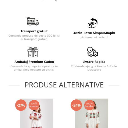
Transport gratuit
30 zile Retur Simplu&Rapid
Comanda produse de peste 300 lei si
trimitem noi curierul
ai transport gratuit.
Ambalaj Premium Cadou
Livrare Rapida
Comanda ta ajunge in siguranta in
Produsele ajung la tine in 1-2 zile
ambalajele noastre cu dichis.
lucratoare
PRODUSE ALTERNATIVE
-27%
-24%