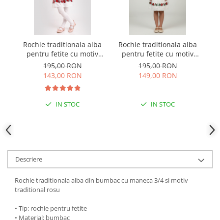
Rochie traditionala alba
Rochie traditionala alba
pentru fetite cu motiv
pentru fetite cu motiv
b
floral rosu Mateea
floral rosu Elena
m
195,00 RON
195,00 RON
143,00 RON
149,00 RON
IN STOC
IN STOC
Descriere
Rochie traditionala alba din bumbac cu maneca 3/4 si motiv
traditional rosu
• Tip: rochie pentru fetite
• Material: bumbac