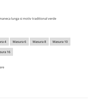
maneca lunga si motiv traditional verde
ra 4
Masura 6
Masura 8
Masura 10
sura 16
oare