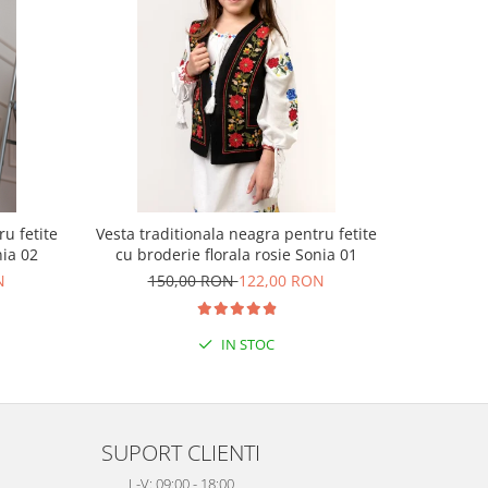
u fetite
Vesta traditionala neagra pentru fetite
Brau tradi
nia 02
cu broderie florala rosie Sonia 01
moti
N
150,00 RON
122,00 RON
7
IN STOC
SUPORT CLIENTI
L-V: 09:00 - 18:00