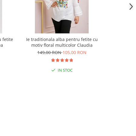
 fetite
Ie traditionala alba pentru fetite cu
Ie tradition
ea
motiv floral multicolor Claudia
motiv
149,00 RON
105,00 RON
139,
IN STOC