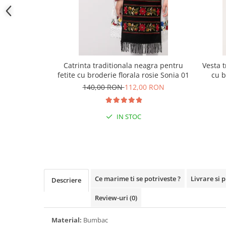
Catrinta traditionala neagra pentru
Vesta t
fetite cu broderie florala rosie Sonia 01
cu b
140,00 RON
112,00 RON
IN STOC
Ce marime ti se potriveste ?
Livrare si 
Descriere
Review-uri
(0)
Material:
Bumbac