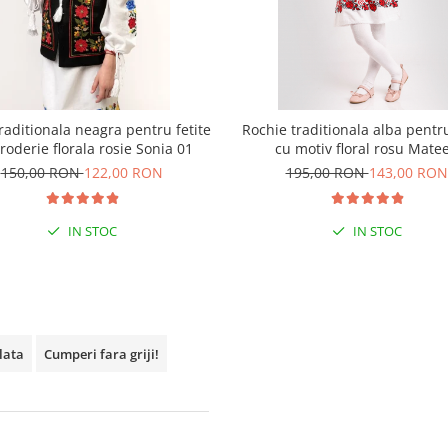
raditionala neagra pentru fetite
Rochie traditionala alba pentru
roderie florala rosie Sonia 01
cu motiv floral rosu Mate
150,00 RON
122,00 RON
195,00 RON
143,00 RON
IN STOC
IN STOC
plata
Cumperi fara griji!