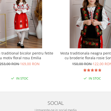
traditional bicolor pentru fetite
Vesta traditionala neagra pentr
u motiv floral rosu Emilia
cu broderie florala rosie So
253,00 RON
169,00 RON
150,00 RON
122,00 RO
IN STOC
IN STOC
SOCIAL
Urmareste-ne in social media