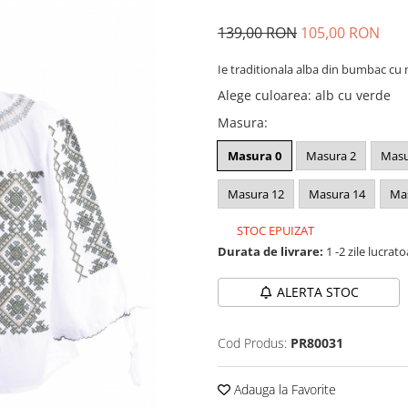
139,00 RON
105,00 RON
Ie traditionala alba din bumbac cu 
Alege culoarea
:
alb cu verde
Masura
:
Masura 0
Masura 2
Masu
Masura 12
Masura 14
Ma
STOC EPUIZAT
Durata de livrare:
1 -2 zile lucrat
ALERTA STOC
Cod Produs:
PR80031
Adauga la Favorite