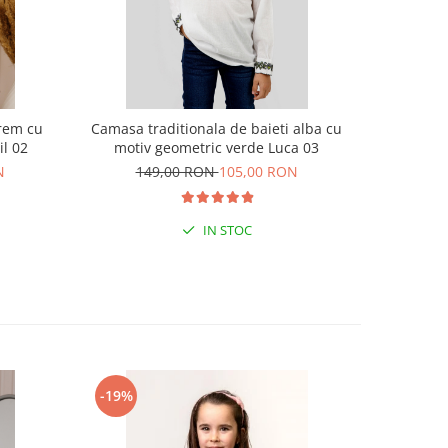
crem cu
Camasa traditionala de baieti alba cu
Camasa tr
il 02
motiv geometric verde Luca 03
moti
N
149,00 RON
105,00 RON
14
IN STOC
-19%
-29%