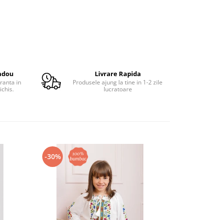
adou
Livrare Rapida
ranta in
Produsele ajung la tine in 1-2 zile
ichis.
lucratoare
-30%
-24%