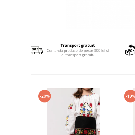
Transport gratuit
Comanda produse de peste 300 lei si
ai transport gratuit.
-20%
-19