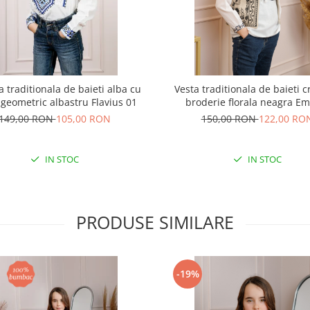
 traditionala de baieti alba cu
Vesta traditionala de baieti 
 geometric albastru Flavius 01
broderie florala neagra Em
149,00 RON
105,00 RON
150,00 RON
122,00 RO
IN STOC
IN STOC
PRODUSE SIMILARE
-19%