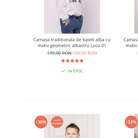
Camasa traditionala de baieti alba cu
Camasa
motiv geometric albastru Luca 01
motiv
139,00 RON
105,00 RON
IN STOC
-30%
-33%