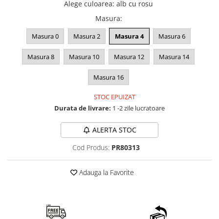
Alege culoarea
:
alb cu rosu
Masura
:
Masura 0
Masura 2
Masura 4
Masura 6
Masura 8
Masura 10
Masura 12
Masura 14
Masura 16
STOC EPUIZAT
Durata de livrare:
1 -2 zile lucratoare
ALERTA STOC
Cod Produs:
PR80313
Adauga la Favorite