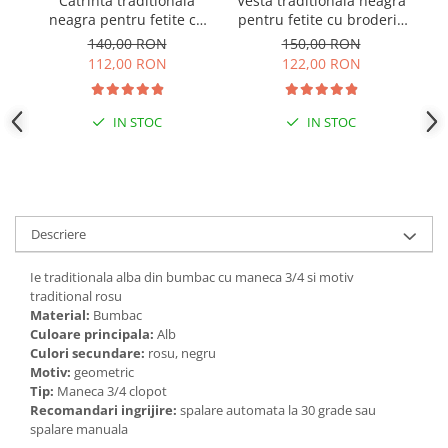
Catrinta traditionala
Vesta traditionala neagra
R
neagra pentru fetite cu
pentru fetite cu broderie
broderie florala rosie
florala rosie Sonia 01
140,00 RON
150,00 RON
Sonia 01
112,00 RON
122,00 RON
IN STOC
IN STOC
Descriere
Ie traditionala alba din bumbac cu maneca 3/4 si motiv
traditional rosu
Material:
Bumbac
Culoare principala:
Alb
Culori secundare:
rosu, negru
Motiv:
geometric
Tip:
Maneca 3/4 clopot
Recomandari ingrijire:
spalare automata la 30 grade sau
spalare manuala