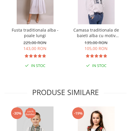
Fusta traditionala alba -
Camasa traditionala de
poale lungi
baieti alba cu motiv
geometric albastru Luca 01
229,00 RON
139,00 RON
143,00 RON
105,00 RON
IN STOC
IN STOC
PRODUSE SIMILARE
-30%
-19%