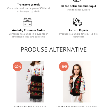
Transport gratuit
30 zile Retur Simplu&Rapid
Comanda produse de peste 300 lei si
trimitem noi curierul
ai transport gratuit.
Ambalaj Premium Cadou
Livrare Rapida
Comanda ta ajunge in siguranta in
Produsele ajung la tine in 1-2 zile
ambalajele noastre cu dichis.
lucratoare
PRODUSE ALTERNATIVE
-20%
-19%