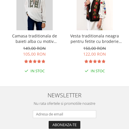
Camasa traditionala de
Vesta traditionala neagra
baieti alba cu motiv
pentru fetite cu broderie
geometric verde Luca 03
florala rosie Sonia 01
149,00 RON
150,00 RON
105,00 RON
122,00 RON
IN STOC
IN STOC
NEWSLETTER
Nu rata ofertele si promotiile noastre