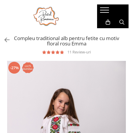
Pijamale
Imbracaminte copii
Pijamale Dama
Imbracaminte Fetite
Compleu traditional alb pentru fetite cu motiv
Pijamale Dama Marimi Mari
Imbracaminte Baieti
floral rosu Emma
Halate
11 Review-uri
Pijamale Baieti
-27%
Pijamale Fetite