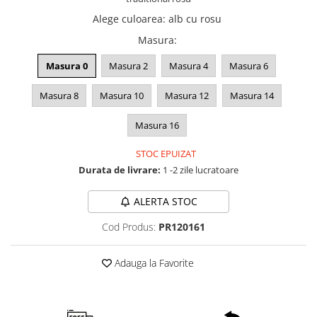
Alege culoarea
:
alb cu rosu
Masura
:
Masura 0
Masura 2
Masura 4
Masura 6
Masura 8
Masura 10
Masura 12
Masura 14
Masura 16
STOC EPUIZAT
Durata de livrare:
1 -2 zile lucratoare
ALERTA STOC
Cod Produs:
PR120161
Adauga la Favorite