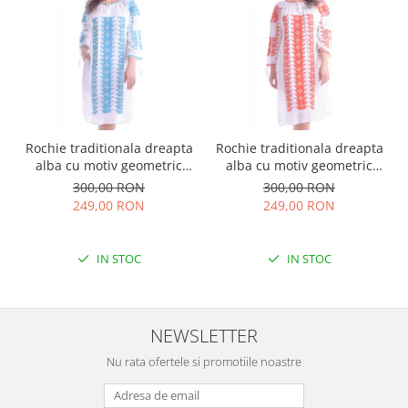
Rochie traditionala dreapta
Rochie traditionala dreapta
alba cu motiv geometric
alba cu motiv geometric
albastru Tania
rosu Doina
300,00 RON
300,00 RON
249,00 RON
249,00 RON
IN STOC
IN STOC
NEWSLETTER
Nu rata ofertele si promotiile noastre