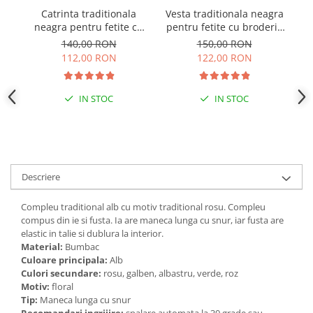
Catrinta traditionala
Vesta traditionala neagra
neagra pentru fetite cu
pentru fetite cu broderie
b
broderie florala rosie
florala rosie Sonia 01
m
140,00 RON
150,00 RON
Sonia 01
112,00 RON
122,00 RON
IN STOC
IN STOC
Descriere
Compleu traditional alb cu motiv traditional rosu. Compleu
compus din ie si fusta. Ia are maneca lunga cu snur, iar fusta are
elastic in talie si dublura la interior.
Material:
Bumbac
Culoare principala:
Alb
Culori secundare:
rosu, galben, albastru, verde, roz
Motiv:
floral
Tip:
Maneca lunga cu snur