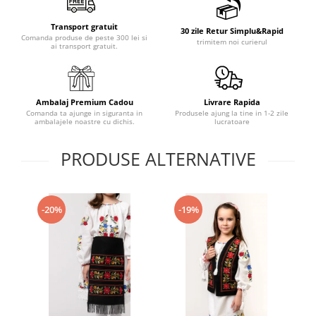
Transport gratuit
30 zile Retur Simplu&Rapid
Comanda produse de peste 300 lei si
trimitem noi curierul
ai transport gratuit.
Ambalaj Premium Cadou
Livrare Rapida
Comanda ta ajunge in siguranta in
Produsele ajung la tine in 1-2 zile
ambalajele noastre cu dichis.
lucratoare
PRODUSE ALTERNATIVE
-20%
-19%