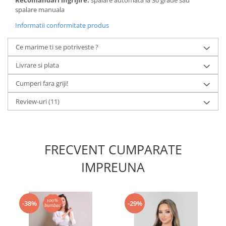
Recomandari ingrijire:
spalare automata la 30 grade sau
spalare manuala
Informatii conformitate produs
Ce marime ti se potriveste ?
Livrare si plata
Cumperi fara griji!
Review-uri
(11)
FRECVENT CUMPARATE
IMPREUNA
-38%
-29%