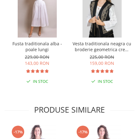
Fusta traditionala alba -
Vesta traditionala neagra cu
poale lungi
broderie geometrica crem
Flavia
229,00 RON
225,00 RON
143,00 RON
159,00 RON
IN STOC
IN STOC
PRODUSE SIMILARE
-17%
-17%