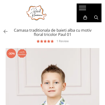
Pijamale
Imbracaminte copii
Pijamale Dama
Imbracaminte Fetite
Camasa traditionala de baieti alba cu motiv
Pijamale Dama Marimi Mari
Imbracaminte Baieti
floral tricolor Paul 01
Halate
1 Review
Pijamale Baieti
-30%
Pijamale Fetite