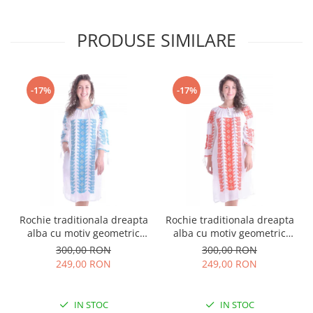
PRODUSE SIMILARE
-17%
-17%
Rochie traditionala dreapta
Rochie traditionala dreapta
alba cu motiv geometric
alba cu motiv geometric
albastru Tania
rosu Doina
300,00 RON
300,00 RON
249,00 RON
249,00 RON
IN STOC
IN STOC