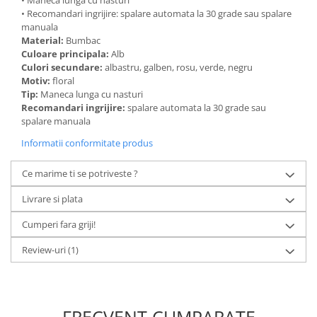
• Maneca lunga cu nasturi
• Recomandari ingrijire: spalare automata la 30 grade sau spalare
manuala
Material:
Bumbac
Culoare principala:
Alb
Culori secundare:
albastru, galben, rosu, verde, negru
Motiv:
floral
Tip:
Maneca lunga cu nasturi
Recomandari ingrijire:
spalare automata la 30 grade sau
spalare manuala
Informatii conformitate produs
Ce marime ti se potriveste ?
Livrare si plata
Cumperi fara griji!
Review-uri
(1)