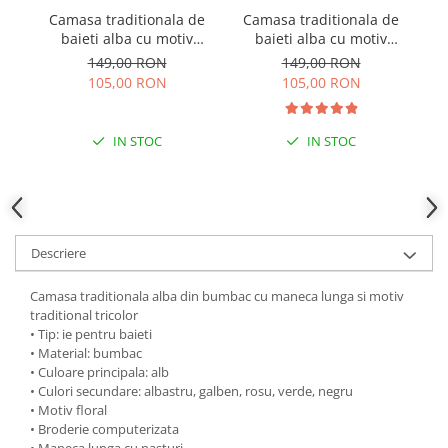
Camasa traditionala de
Camasa traditionala de
C
baieti alba cu motiv
baieti alba cu motiv
ba
geometric albastru
geometric crem Mircea
149,00 RON
149,00 RON
Flavius 01
105,00 RON
105,00 RON
IN STOC
IN STOC
Descriere
Camasa traditionala alba din bumbac cu maneca lunga si motiv
traditional tricolor
• Tip: ie pentru baieti
• Material: bumbac
• Culoare principala: alb
• Culori secundare: albastru, galben, rosu, verde, negru
• Motiv floral
• Broderie computerizata