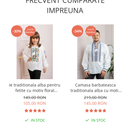
FRECVENT CUMPARATE
IMPREUNA
-30%
-34%
Ie traditionala alba pentru
Camasa barbateasca
fetite cu motiv floral
traditionala alba cu motiv
multicolor Claudia
geometric multicolor Eric
149,00 RON
219,00 RON
105,00 RON
145,00 RON
IN STOC
IN STOC