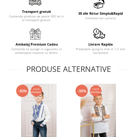
Transport gratuit
30 zile Retur Simplu&Rapid
Comanda produse de peste 300 lei si
trimitem noi curierul
ai transport gratuit.
Ambalaj Premium Cadou
Livrare Rapida
Comanda ta ajunge in siguranta in
Produsele ajung la tine in 1-2 zile
ambalajele noastre cu dichis.
lucratoare
PRODUSE ALTERNATIVE
-30%
-30%