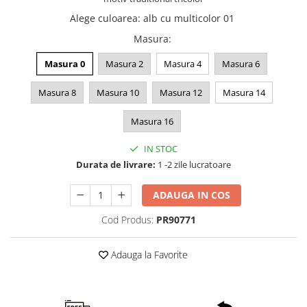
Alege culoarea
:
alb cu multicolor 01
Masura
:
Masura 0
Masura 2
Masura 4
Masura 6
Masura 8
Masura 10
Masura 12
Masura 14
Masura 16
IN STOC
Durata de livrare:
1 -2 zile lucratoare
ADAUGA IN COS
Cod Produs:
PR90771
Adauga la Favorite