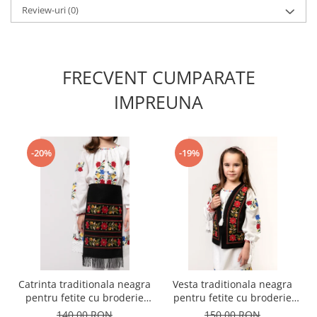
Review-uri
(0)
FRECVENT CUMPARATE
IMPREUNA
-20%
-19%
Catrinta traditionala neagra
Vesta traditionala neagra
pentru fetite cu broderie
pentru fetite cu broderie
florala rosie Sonia 01
florala rosie Sonia 01
140,00 RON
150,00 RON