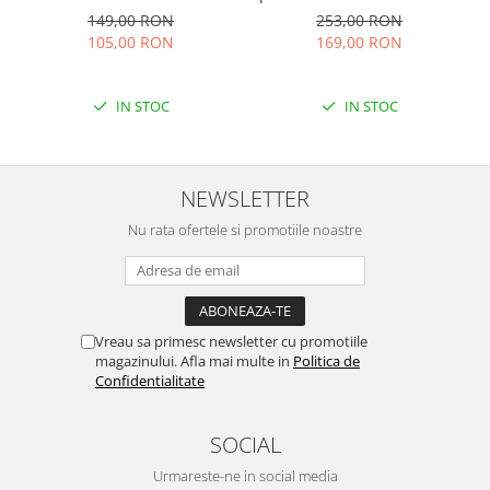
geometric albastru Flavius
rosu Emilia
149,00 RON
253,00 RON
01
105,00 RON
169,00 RON
IN STOC
IN STOC
NEWSLETTER
Nu rata ofertele si promotiile noastre
Vreau sa primesc newsletter cu promotiile
magazinului. Afla mai multe in
Politica de
Confidentialitate
SOCIAL
Urmareste-ne in social media