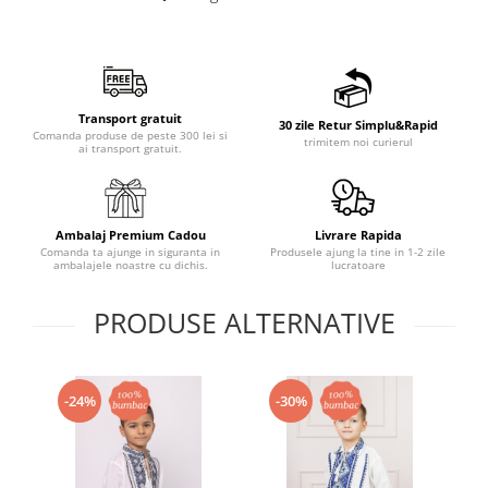
Transport gratuit
30 zile Retur Simplu&Rapid
Comanda produse de peste 300 lei si
trimitem noi curierul
ai transport gratuit.
Ambalaj Premium Cadou
Livrare Rapida
Comanda ta ajunge in siguranta in
Produsele ajung la tine in 1-2 zile
ambalajele noastre cu dichis.
lucratoare
PRODUSE ALTERNATIVE
-24%
-30%