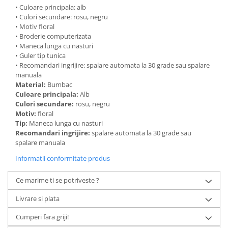
• Culoare principala: alb
• Culori secundare: rosu, negru
• Motiv floral
• Broderie computerizata
• Maneca lunga cu nasturi
• Guler tip tunica
• Recomandari ingrijire: spalare automata la 30 grade sau spalare
manuala
Material:
Bumbac
Culoare principala:
Alb
Culori secundare:
rosu, negru
Motiv:
floral
Tip:
Maneca lunga cu nasturi
Recomandari ingrijire:
spalare automata la 30 grade sau
spalare manuala
Informatii conformitate produs
Ce marime ti se potriveste ?
Livrare si plata
Cumperi fara griji!