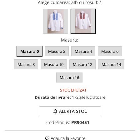
Alege culoarea
: alb cu rosu 02
Masura
:
Masura 0
Masura 2
Masura 4
Masura 6
Masura 8
Masura 10
Masura 12
Masura 14
Masura 16
STOC EPUIZAT
Durata de livrare:
1 -2 zile lucratoare
ALERTA STOC
Cod Produs:
PR90451
Adauga la Favorite