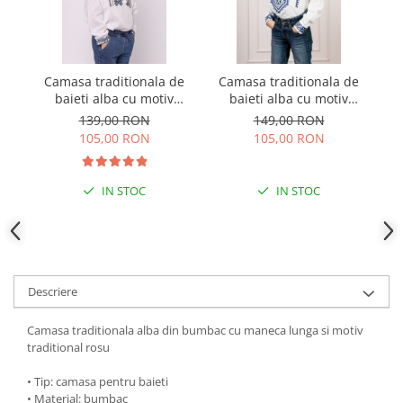
Camasa traditionala de
Camasa traditionala de
baieti alba cu motiv
baieti alba cu motiv
b
geometric albastru Luca
geometric albastru
139,00 RON
149,00 RON
01
Flavius 01
105,00 RON
105,00 RON
IN STOC
IN STOC
Descriere
Camasa traditionala alba din bumbac cu maneca lunga si motiv
traditional rosu
• Tip: camasa pentru baieti
• Material: bumbac