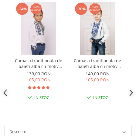
-24%
-30%
Camasa traditionala de
Camasa traditionala de
baieti alba cu motiv
baieti alba cu motiv
b
geometric albastru Luca
geometric albastru
139,00 RON
149,00 RON
01
Flavius 01
105,00 RON
105,00 RON
IN STOC
IN STOC
Descriere