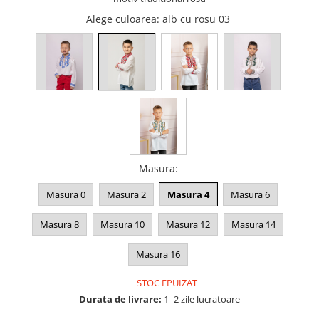
Alege culoarea
: alb cu rosu 03
Masura
:
Masura 0
Masura 2
Masura 4
Masura 6
Masura 8
Masura 10
Masura 12
Masura 14
Masura 16
STOC EPUIZAT
Durata de livrare:
1 -2 zile lucratoare