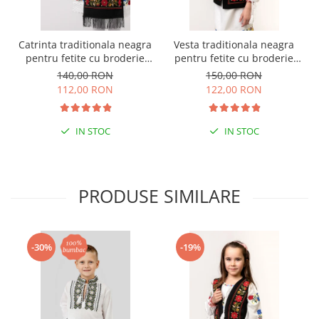
Catrinta traditionala neagra
Vesta traditionala neagra
pentru fetite cu broderie
pentru fetite cu broderie
florala rosie Sonia 01
florala rosie Sonia 01
140,00 RON
150,00 RON
112,00 RON
122,00 RON
IN STOC
IN STOC
PRODUSE SIMILARE
-30%
-19%