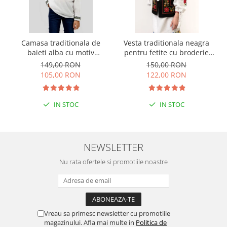
Camasa traditionala de
Vesta traditionala neagra
baieti alba cu motiv
pentru fetite cu broderie
geometric verde Luca 03
florala rosie Sonia 01
149,00 RON
150,00 RON
105,00 RON
122,00 RON
IN STOC
IN STOC
NEWSLETTER
Nu rata ofertele si promotiile noastre
Vreau sa primesc newsletter cu promotiile
magazinului. Afla mai multe in
Politica de