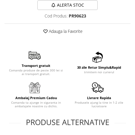
ALERTA STOC
Cod Produs:
PR90623
Adauga la Favorite
Transport gratuit
30 zile Retur Simplu&Rapid
Comanda produse de peste 300 lei si
trimitem noi curierul
ai transport gratuit.
Ambalaj Premium Cadou
Livrare Rapida
Comanda ta ajunge in siguranta in
Produsele ajung la tine in 1-2 zile
ambalajele noastre cu dichis.
lucratoare
PRODUSE ALTERNATIVE