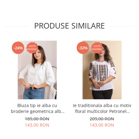
PRODUSE SIMILARE
-24%
-32%
Bluza tip ie alba cu
Ie traditionala alba cu motiv
broderie geometrica alba
floral multicolor Petronela
Agata
01
189,00 RON
209,00 RON
143,00 RON
143,00 RON