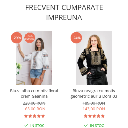
FRECVENT CUMPARATE
IMPREUNA
-29%
-24%
Bluza alba cu motiv floral
Bluza neagra cu motiv
crem Geanina
geometric auriu Dora 03
229,00 RON
189,00 RON
163,00 RON
143,00 RON
IN STOC
IN STOC