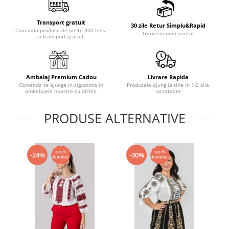
Transport gratuit
30 zile Retur Simplu&Rapid
Comanda produse de peste 300 lei si
trimitem noi curierul
ai transport gratuit.
Ambalaj Premium Cadou
Livrare Rapida
Comanda ta ajunge in siguranta in
Produsele ajung la tine in 1-2 zile
ambalajele noastre cu dichis.
lucratoare
PRODUSE ALTERNATIVE
-24%
-30%