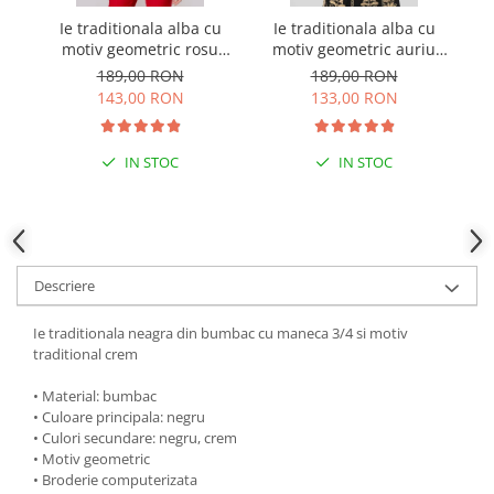
Ie traditionala alba cu
Ie traditionala alba cu
I
motiv geometric rosu
motiv geometric auriu
mo
Ernestina 03
Hermina 01
189,00 RON
189,00 RON
143,00 RON
133,00 RON
IN STOC
IN STOC
Descriere
Ie traditionala neagra din bumbac cu maneca 3/4 si motiv
traditional crem
• Material: bumbac
• Culoare principala: negru
• Culori secundare: negru, crem
• Motiv geometric
• Broderie computerizata