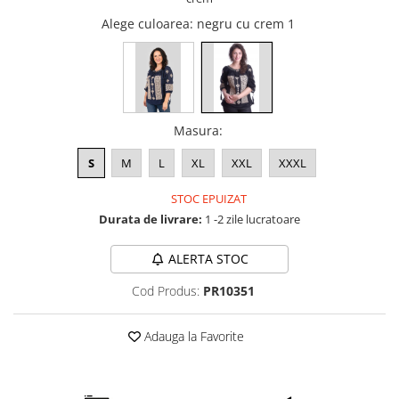
Alege culoarea
: negru cu crem 1
Masura
:
S
M
L
XL
XXL
XXXL
STOC EPUIZAT
Durata de livrare:
1 -2 zile lucratoare
ALERTA STOC
Cod Produs:
PR10351
Adauga la Favorite