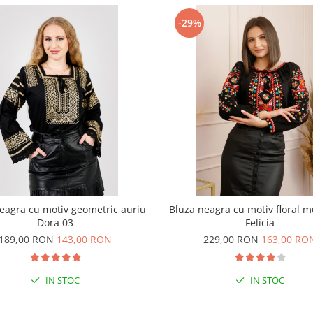
-29%
eagra cu motiv geometric auriu
Bluza neagra cu motiv floral mu
Dora 03
Felicia
189,00 RON
143,00 RON
229,00 RON
163,00 RO
IN STOC
IN STOC