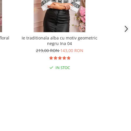
floral
Ie traditionala alba cu motiv geometric
Ie traditiona
negru Ina 04
ne
219,00 RON
143,00 RON
180,
IN STOC