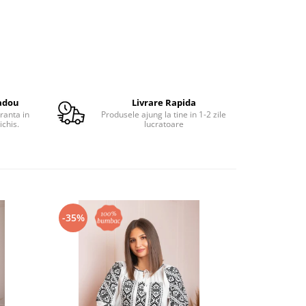
adou
Livrare Rapida
ranta in
Produsele ajung la tine in 1-2 zile
ichis.
lucratoare
-35%
-26%