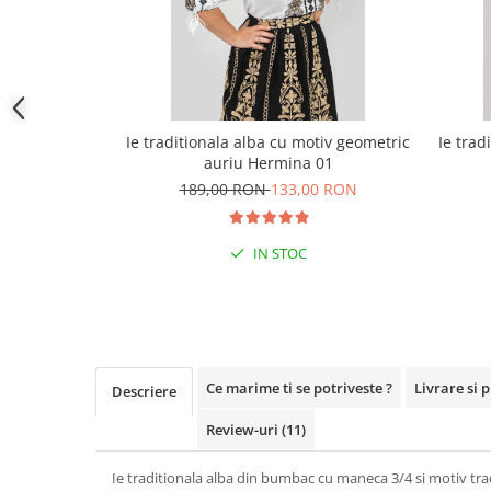
Ie traditionala alba cu motiv geometric
Ie trad
auriu Hermina 01
189,00 RON
133,00 RON
IN STOC
Ce marime ti se potriveste ?
Livrare si 
Descriere
Review-uri
(11)
Ie traditionala alba din bumbac cu maneca 3/4 si motiv tra