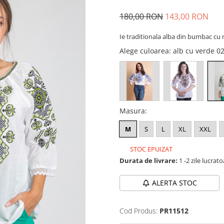
180,00 RON
143,00 RON
Ie traditionala alba din bumbac cu 
Alege culoarea
: alb cu verde 0
Masura
:
M
S
L
XL
XXL
STOC EPUIZAT
Durata de livrare:
1 -2 zile lucrat
ALERTA STOC
Cod Produs:
PR11512