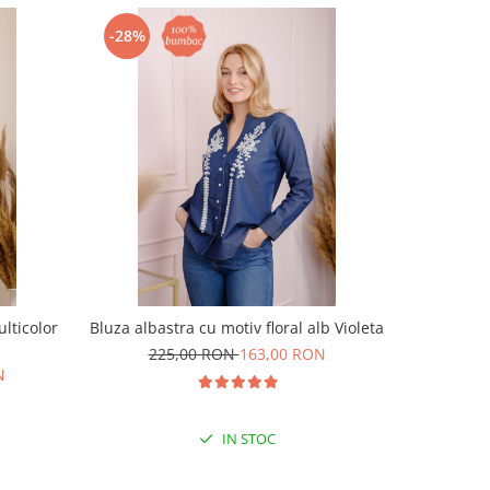
-28%
-28%
lticolor
Bluza albastra cu motiv floral alb Violeta
Bluza t
225,00 RON
163,00 RON
N
19
IN STOC