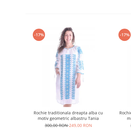
-17%
-17%
Rochie traditionala dreapta alba cu
Rochi
motiv geometric albastru Tania
m
300,00 RON
249,00 RON