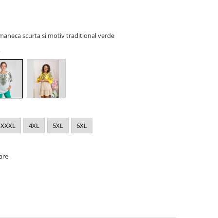
maneca scurta si motiv traditional verde
2
XXXL
4XL
5XL
6XL
oare