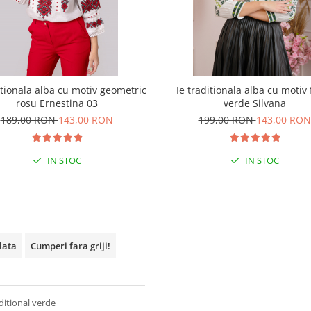
itionala alba cu motiv geometric
Ie traditionala alba cu motiv 
rosu Ernestina 03
verde Silvana
189,00 RON
143,00 RON
199,00 RON
143,00 RON
IN STOC
IN STOC
plata
Cumperi fara griji!
ditional verde