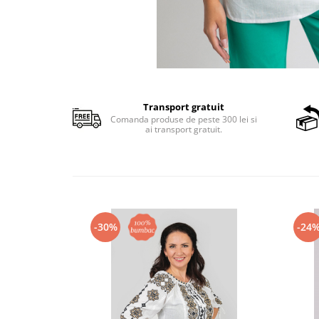
Transport gratuit
Comanda produse de peste 300 lei si
ai transport gratuit.
-30%
-24