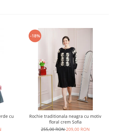
-18%
-17%
erde cu
Rochie traditionala neagra cu motiv
Rochie t
floral crem Sofia
motiv
N
255,00 RON
209,00 RON
30