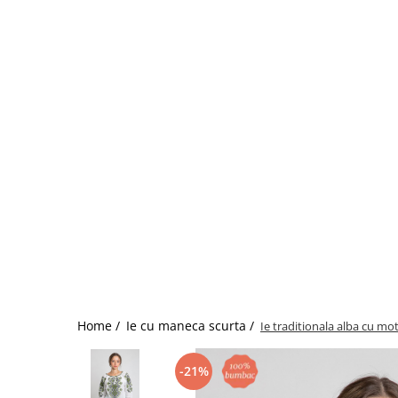
Home /
Ie cu maneca scurta /
Ie traditionala alba cu mo
-21%