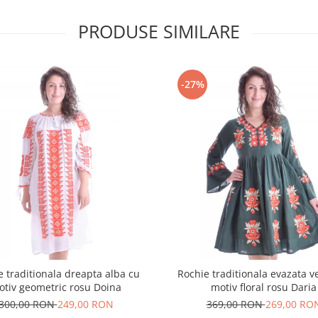
PRODUSE SIMILARE
-27%
e traditionala dreapta alba cu
Rochie traditionala evazata v
otiv geometric rosu Doina
motiv floral rosu Daria
300,00 RON
249,00 RON
369,00 RON
269,00 RO