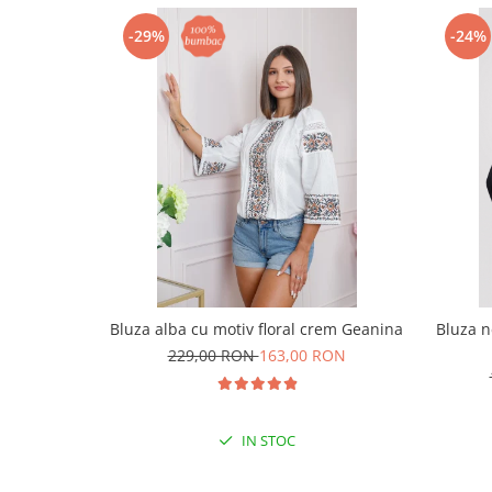
-29%
-24%
Bluza alba cu motiv floral crem Geanina
Bluza n
229,00 RON
163,00 RON
IN STOC