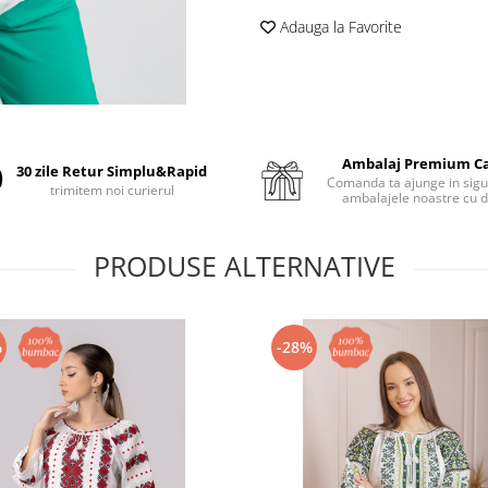
Adauga la Favorite
Ambalaj Premium C
30 zile Retur Simplu&Rapid
Comanda ta ajunge in sigu
trimitem noi curierul
ambalajele noastre cu d
PRODUSE ALTERNATIVE
%
-28%