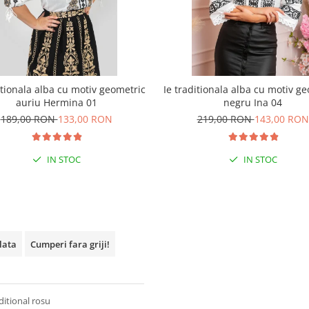
itionala alba cu motiv geometric
Ie traditionala alba cu motiv g
auriu Hermina 01
negru Ina 04
189,00 RON
133,00 RON
219,00 RON
143,00 RON
IN STOC
IN STOC
plata
Cumperi fara griji!
ditional rosu