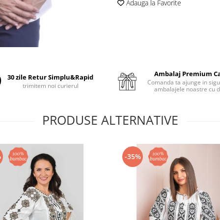
Adauga la Favorite
Ambalaj Premium C
30 zile Retur Simplu&Rapid
Comanda ta ajunge in sigu
trimitem noi curierul
ambalajele noastre cu d
PRODUSE ALTERNATIVE
%
-35%