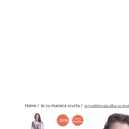
Home /
Ie cu maneca scurta /
Ie traditionala alba cu mo
-26%