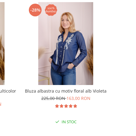
-28%
-28%
lticolor
Bluza albastra cu motiv floral alb Violeta
Bluza t
225,00 RON
163,00 RON
N
19
IN STOC