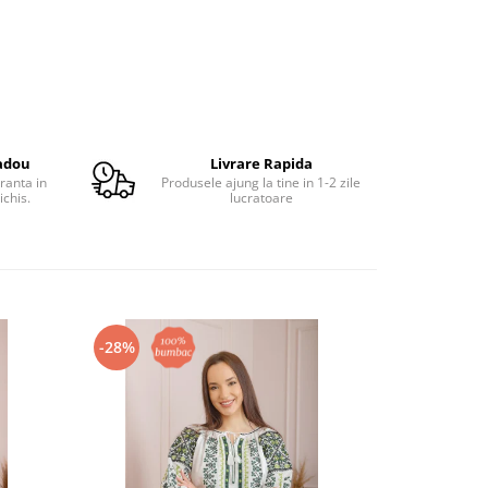
adou
Livrare Rapida
ranta in
Produsele ajung la tine in 1-2 zile
ichis.
lucratoare
-28%
-26%