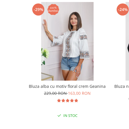
-29%
-24%
Bluza alba cu motiv floral crem Geanina
Bluza n
229,00 RON
163,00 RON
IN STOC