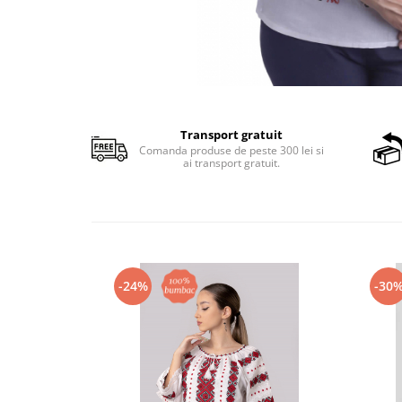
Transport gratuit
Comanda produse de peste 300 lei si
ai transport gratuit.
-24%
-30