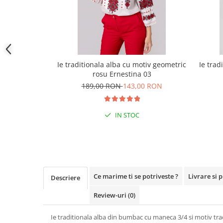
Ie traditionala alba cu motiv geometric
Ie trad
rosu Ernestina 03
189,00 RON
143,00 RON
IN STOC
Ce marime ti se potriveste ?
Livrare si 
Descriere
Review-uri
(0)
Ie traditionala alba din bumbac cu maneca 3/4 si motiv tra