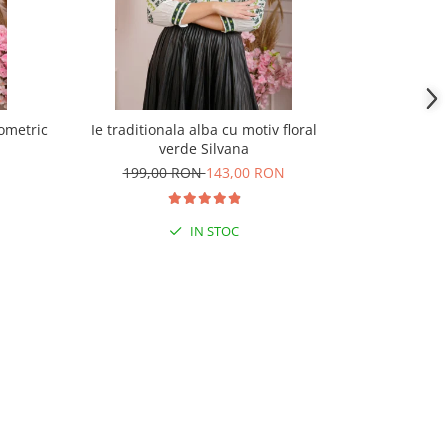
eometric
Ie traditionala alba cu motiv floral
Ie traditiona
verde Silvana
ne
199,00 RON
143,00 RON
180,
IN STOC