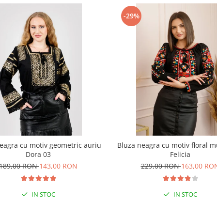
-29%
eagra cu motiv geometric auriu
Bluza neagra cu motiv floral mu
Dora 03
Felicia
189,00 RON
143,00 RON
229,00 RON
163,00 RO
IN STOC
IN STOC