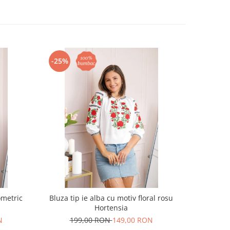
-25%
-24%
ometric
Bluza tip ie alba cu motiv floral rosu
Ie traditio
Hortensia
N
199,00 RON
149,00 RON
18