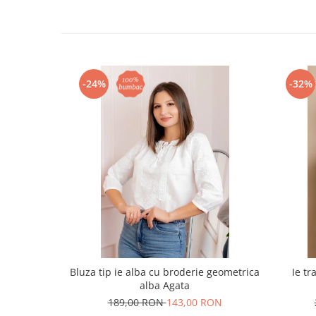
-24%
-32%
Bluza tip ie alba cu broderie geometrica
Ie tr
alba Agata
189,00 RON
143,00 RON