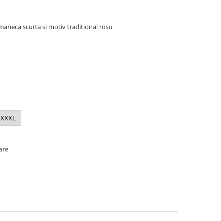
maneca scurta si motiv traditional rosu
XXXL
oare