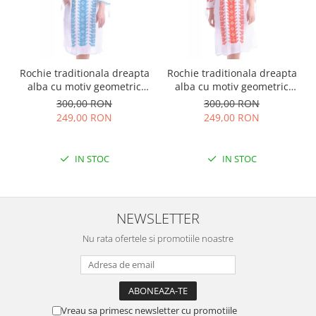
Rochie traditionala dreapta
Rochie traditionala dreapta
alba cu motiv geometric
alba cu motiv geometric
albastru Tania
rosu Doina
300,00 RON
300,00 RON
249,00 RON
249,00 RON
IN STOC
IN STOC
NEWSLETTER
Nu rata ofertele si promotiile noastre
Vreau sa primesc newsletter cu promotiile