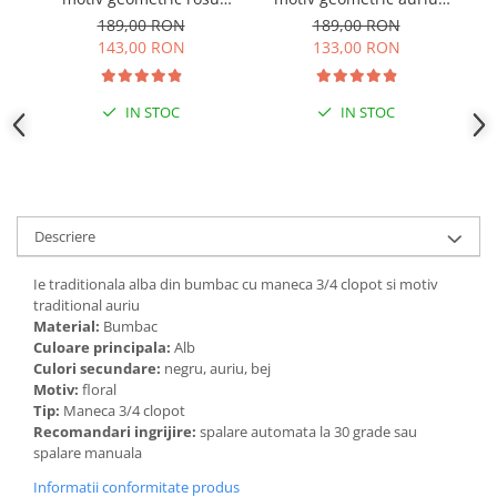
Ernestina 03
Hermina 01
189,00 RON
189,00 RON
143,00 RON
133,00 RON
IN STOC
IN STOC
Descriere
Ie traditionala alba din bumbac cu maneca 3/4 clopot si motiv
traditional auriu
Material:
Bumbac
Culoare principala:
Alb
Culori secundare:
negru, auriu, bej
Motiv:
floral
Tip:
Maneca 3/4 clopot
Recomandari ingrijire:
spalare automata la 30 grade sau
spalare manuala
Informatii conformitate produs