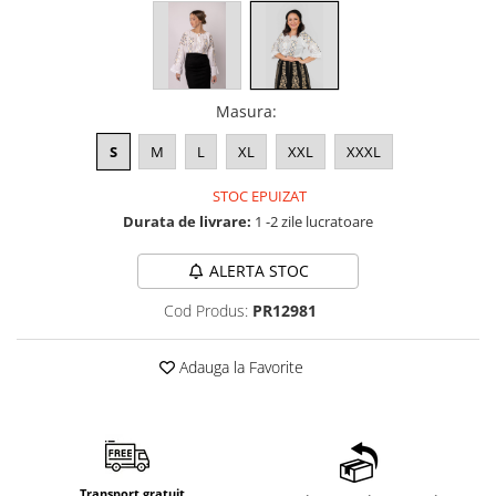
Masura
:
S
M
L
XL
XXL
XXXL
STOC EPUIZAT
Durata de livrare:
1 -2 zile lucratoare
ALERTA STOC
Cod Produs:
PR12981
Adauga la Favorite
Transport gratuit