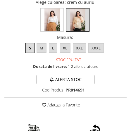
Alege culoarea
: crem cu auriu
Masura
:
S
M
L
XL
XXL
XXXL
STOC EPUIZAT
Durata de livrare:
1-2 zile lucratoare
ALERTA STOC
Cod Produs:
PR014691
Adauga la Favorite