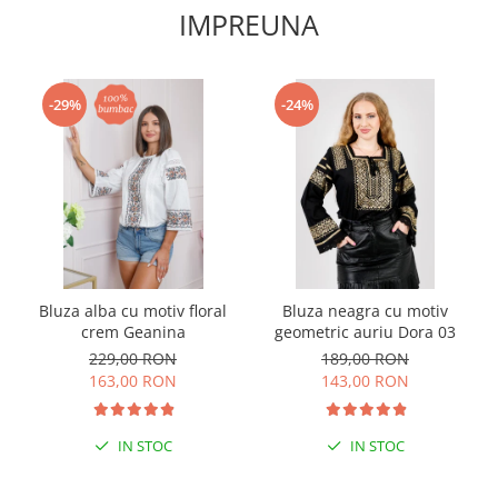
IMPREUNA
-29%
-24%
Bluza alba cu motiv floral
Bluza neagra cu motiv
crem Geanina
geometric auriu Dora 03
229,00 RON
189,00 RON
163,00 RON
143,00 RON
IN STOC
IN STOC