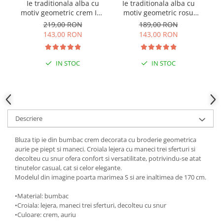
Ie traditionala alba cu
Ie traditionala alba cu
I
motiv geometric crem Ina
motiv geometric rosu
01
Ernestina 03
219,00 RON
189,00 RON
143,00 RON
143,00 RON
IN STOC
IN STOC
Descriere
Bluza tip ie din bumbac crem decorata cu broderie geometrica
aurie pe piept si maneci. Croiala lejera cu maneci trei sferturi si
decolteu cu snur ofera confort si versatilitate, potrivindu-se atat
tinutelor casual, cat si celor elegante.
Modelul din imagine poarta marimea S si are inaltimea de 170 cm.
•Material: bumbac
•Croiala: lejera, maneci trei sferturi, decolteu cu snur
•Culoare: crem, auriu