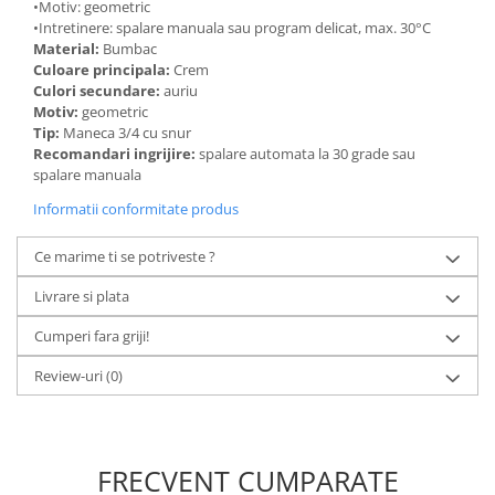
•Motiv: geometric
•Intretinere: spalare manuala sau program delicat, max. 30°C
Material:
Bumbac
Culoare principala:
Crem
Culori secundare:
auriu
Motiv:
geometric
Tip:
Maneca 3/4 cu snur
Recomandari ingrijire:
spalare automata la 30 grade sau
spalare manuala
Informatii conformitate produs
Ce marime ti se potriveste ?
Livrare si plata
Cumperi fara griji!
Review-uri
(0)
FRECVENT CUMPARATE