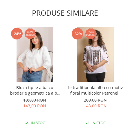
PRODUSE SIMILARE
-24%
-32%
Bluza tip ie alba cu
Ie traditionala alba cu motiv
broderie geometrica alba
floral multicolor Petronela
Agata
01
189,00 RON
209,00 RON
143,00 RON
143,00 RON
IN STOC
IN STOC