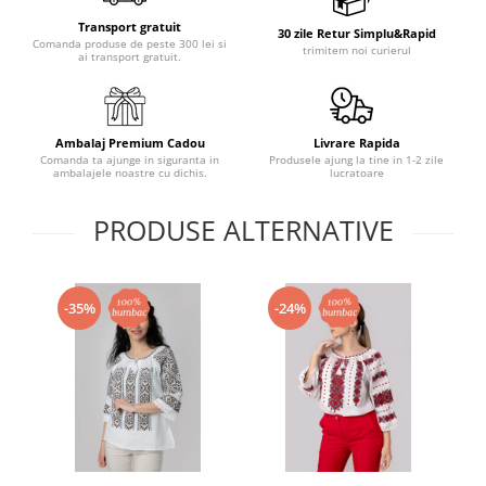
Transport gratuit
30 zile Retur Simplu&Rapid
Comanda produse de peste 300 lei si
trimitem noi curierul
ai transport gratuit.
Ambalaj Premium Cadou
Livrare Rapida
Comanda ta ajunge in siguranta in
Produsele ajung la tine in 1-2 zile
ambalajele noastre cu dichis.
lucratoare
PRODUSE ALTERNATIVE
-35%
-24%