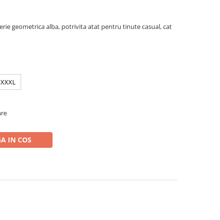
rie geometrica alba, potrivita atat pentru tinute casual, cat
XXXL
are
A IN COS