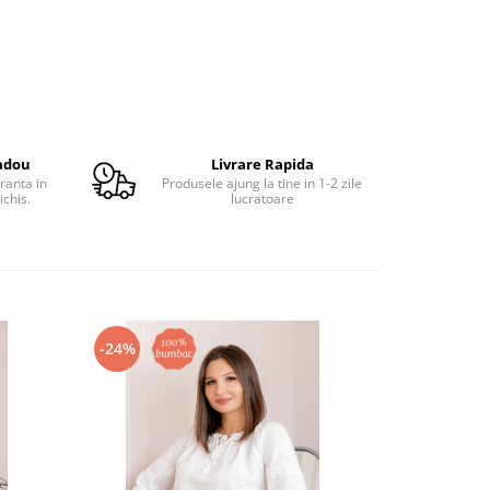
adou
Livrare Rapida
ranta in
Produsele ajung la tine in 1-2 zile
ichis.
lucratoare
-24%
-24%