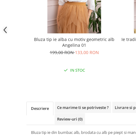
Bluza tip ie alba cu motiv geometric alb
Ie trad
Angelina 01
199,00 RON
133,00 RON
IN STOC
Ce marime ti se potriveste ?
Livrare si 
Descriere
Review-uri
(0)
Bluza tip ie din bumbac alb, brodata cu alb pe piept si mane