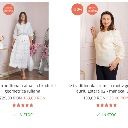
-30%
 traditionala alba cu broderie
Ie traditionala crem cu motiv 
geometrica Iuliana
auriu Estera 02 - maneca 
229,00 RON
163,00 RON
189,00 RON
133,00 RO
IN STOC
IN STOC