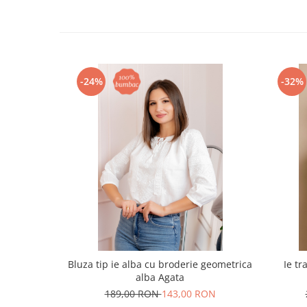
-24%
-32%
Bluza tip ie alba cu broderie geometrica
Ie tr
alba Agata
189,00 RON
143,00 RON