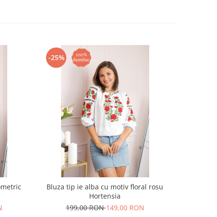
-25%
-24%
ometric
Bluza tip ie alba cu motiv floral rosu
Ie traditio
Hortensia
N
199,00 RON
149,00 RON
18