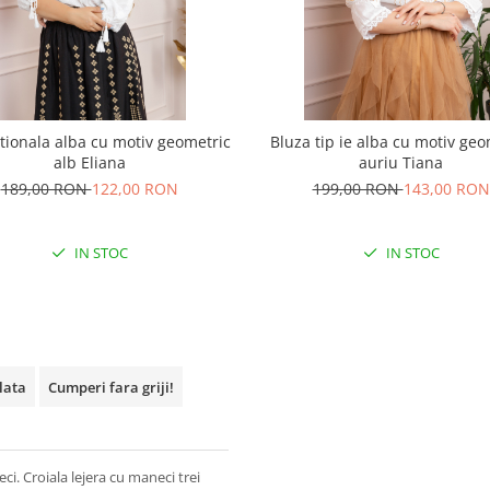
itionala alba cu motiv geometric
Bluza tip ie alba cu motiv geo
alb Eliana
auriu Tiana
189,00 RON
122,00 RON
199,00 RON
143,00 RON
IN STOC
IN STOC
plata
Cumperi fara griji!
ci. Croiala lejera cu maneci trei