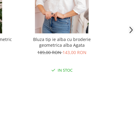
metric
Bluza tip ie alba cu broderie
Ie traditiona
geometrica alba Agata
a
189,00 RON
143,00 RON
189,
IN STOC