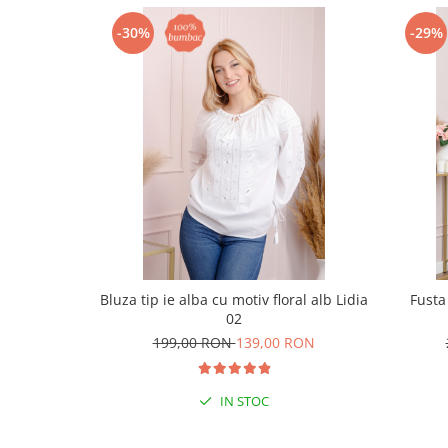
-30%
-29%
Bluza tip ie alba cu motiv floral alb Lidia
Fusta
02
199,00 RON
139,00 RON
IN STOC