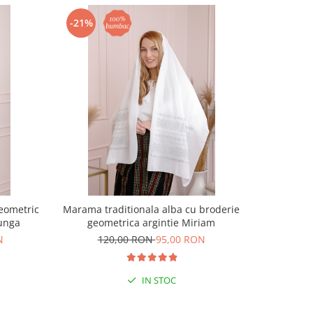
-21%
-32%
geometric
Marama traditionala alba cu broderie
Bluza tip 
lunga
geometrica argintie Miriam
N
120,00 RON
95,00 RON
22
IN STOC