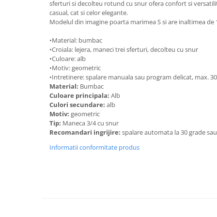
sferturi si decolteu rotund cu snur ofera confort si versatil
casual, cat si celor elegante.
Modelul din imagine poarta marimea S si are inaltimea de 
•Material: bumbac
•Croiala: lejera, maneci trei sferturi, decolteu cu snur
•Culoare: alb
•Motiv: geometric
•Intretinere: spalare manuala sau program delicat, max. 3
Material:
Bumbac
Culoare principala:
Alb
Culori secundare:
alb
Motiv:
geometric
Tip:
Maneca 3/4 cu snur
Recomandari ingrijire:
spalare automata la 30 grade sa
Informatii conformitate produs