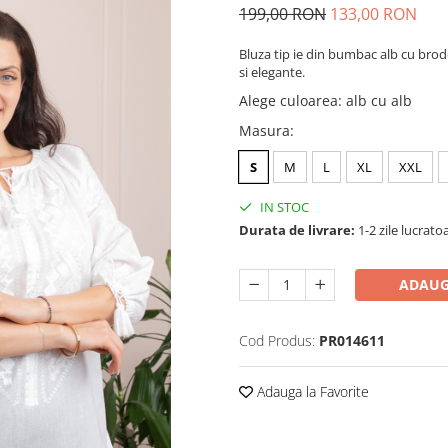
199,00 RON
133,00 RON
Bluza tip ie din bumbac alb cu brode
si elegante.
Alege culoarea
:
alb cu alb
Masura
:
S
M
L
XL
XXL
IN STOC
Durata de livrare:
1-2 zile lucrato
ADAUG
Cod Produs:
PR014611
Adauga la Favorite