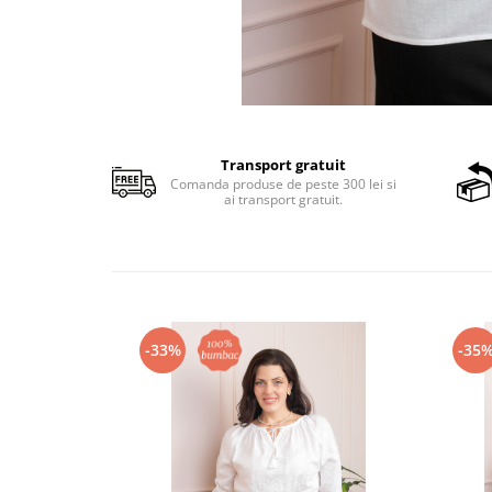
Transport gratuit
Comanda produse de peste 300 lei si
ai transport gratuit.
-33%
-35