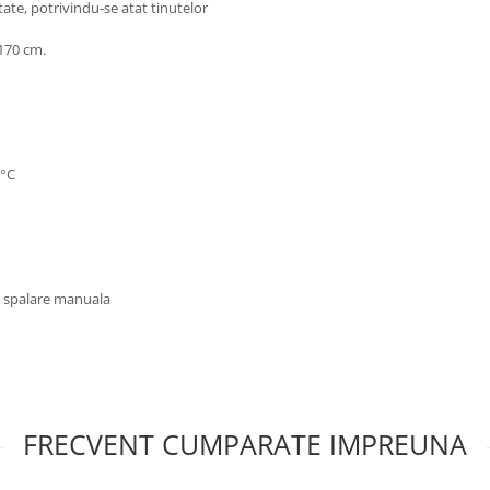
itate, potrivindu-se atat tinutelor
170 cm.
0°C
u spalare manuala
FRECVENT CUMPARATE IMPREUNA