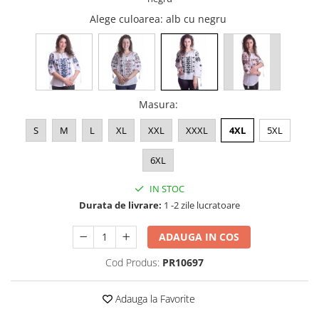
Alege culoarea
: alb cu negru
Masura
:
S
M
L
XL
XXL
XXXL
4XL
5XL
6XL
IN STOC
Durata de livrare:
1 -2 zile lucratoare
ADAUGA IN COS
Cod Produs:
PR10697
Adauga la Favorite