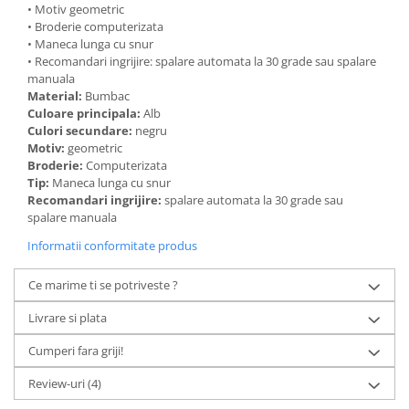
• Motiv geometric
• Broderie computerizata
• Maneca lunga cu snur
• Recomandari ingrijire: spalare automata la 30 grade sau spalare
manuala
Material:
Bumbac
Culoare principala:
Alb
Culori secundare:
negru
Motiv:
geometric
Broderie:
Computerizata
Tip:
Maneca lunga cu snur
Recomandari ingrijire:
spalare automata la 30 grade sau
spalare manuala
Informatii conformitate produs
Ce marime ti se potriveste ?
Livrare si plata
Cumperi fara griji!
Review-uri
(4)