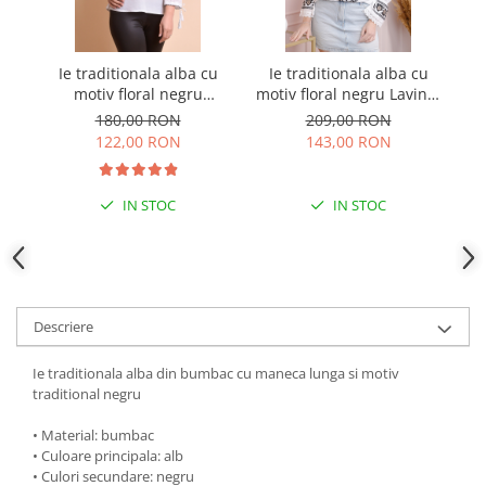
Ie traditionala alba cu
Ie traditionala alba cu
I
motiv floral negru
motiv floral negru Lavinia
Eugenia
03
180,00 RON
209,00 RON
122,00 RON
143,00 RON
IN STOC
IN STOC
Descriere
Ie traditionala alba din bumbac cu maneca lunga si motiv
traditional negru
• Material: bumbac
• Culoare principala: alb
• Culori secundare: negru