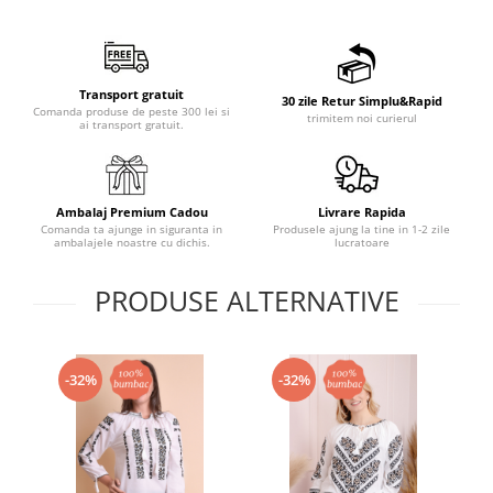
Transport gratuit
30 zile Retur Simplu&Rapid
Comanda produse de peste 300 lei si
trimitem noi curierul
ai transport gratuit.
Ambalaj Premium Cadou
Livrare Rapida
Comanda ta ajunge in siguranta in
Produsele ajung la tine in 1-2 zile
ambalajele noastre cu dichis.
lucratoare
PRODUSE ALTERNATIVE
-32%
-32%