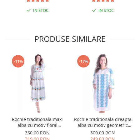
IN STOC
IN STOC
PRODUSE SIMILARE
-11%
-17%
Rochie traditionala maxi
Rochie traditionala dreapta
alba cu motiv floral
alba cu motiv geometric
multicolor Sanziana
albastru Tania
360,00 RON
300,00 RON
319,00 RON
249,00 RON