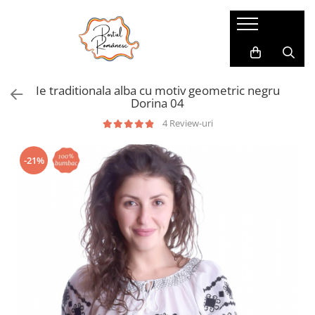
Pijamale
Imbracaminte copii
Pijamale Dama
Imbracaminte Fetite
Ie traditionala alba cu motiv geometric negru
Pijamale Dama Marimi Mari
Imbracaminte Baieti
Dorina 04
Halate
4 Review-uri
Pijamale Baieti
-21%
Pijamale Fetite