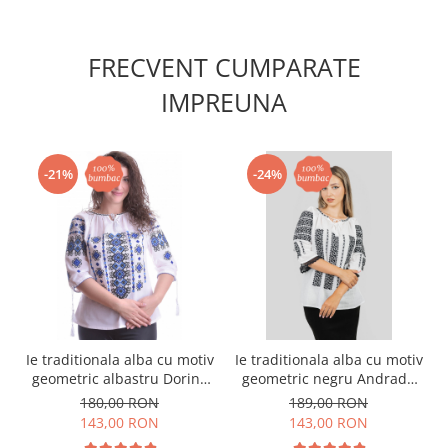
FRECVENT CUMPARATE
IMPREUNA
-21%
-24%
Ie traditionala alba cu motiv
Ie traditionala alba cu motiv
geometric albastru Dorina
geometric negru Andrada
02
03
180,00 RON
189,00 RON
143,00 RON
143,00 RON