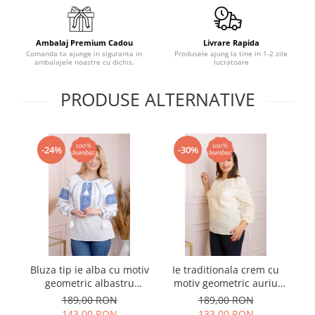
Ambalaj Premium Cadou
Livrare Rapida
Comanda ta ajunge in siguranta in
Produsele ajung la tine in 1-2 zile
ambalajele noastre cu dichis.
lucratoare
PRODUSE ALTERNATIVE
-24%
-30%
Bluza tip ie alba cu motiv
Ie traditionala crem cu
I
geometric albastru
motiv geometric auriu
m
Paraschiva 10
Estera 02 - maneca lunga
M
189,00 RON
189,00 RON
143,00 RON
133,00 RON