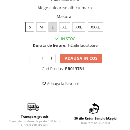
Alege culoarea
:
alb cu maro
Masura
:
S
M
L
XL
XXL
XXXL
IN STOC
Durata de livrare:
1-2 zile lucratoare
ADAUGA IN COS
Cod Produs:
PR013781
Adauga la Favorite
Transport gratuit
30 zile Retur Simplu&Rapid
Comanda produse de peste 300 lei si
trimitem noi curierul
ai transport gratuit.