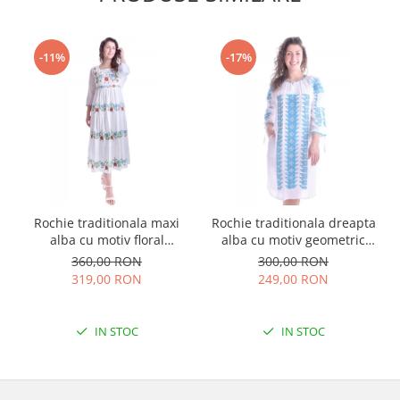
-11%
-17%
Rochie traditionala maxi
Rochie traditionala dreapta
alba cu motiv floral
alba cu motiv geometric
multicolor Sanziana
albastru Tania
360,00 RON
300,00 RON
319,00 RON
249,00 RON
IN STOC
IN STOC