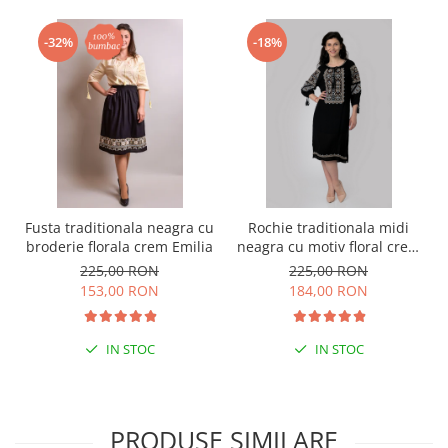
-32%
-18%
Fusta traditionala neagra cu
Rochie traditionala midi
broderie florala crem Emilia
neagra cu motiv floral crem
Tamara
225,00 RON
225,00 RON
153,00 RON
184,00 RON
IN STOC
IN STOC
PRODUSE SIMILARE