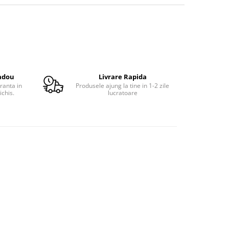
adou
Livrare Rapida
ranta in
Produsele ajung la tine in 1-2 zile
ichis.
lucratoare