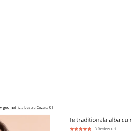
iv geometric albastru Cezara 01
Ie traditionala alba c
3 Review-uri