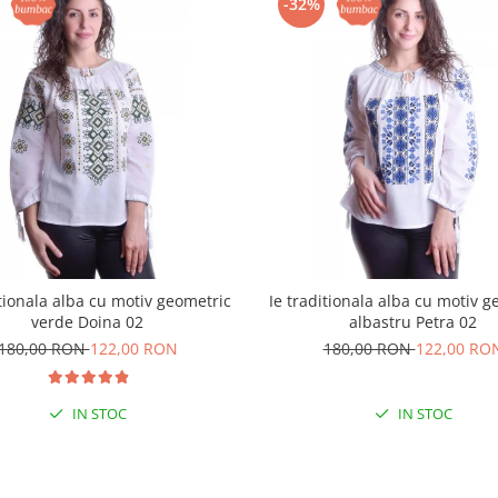
-32%
itionala alba cu motiv geometric
Ie traditionala alba cu motiv g
verde Doina 02
albastru Petra 02
180,00 RON
122,00 RON
180,00 RON
122,00 RO
IN STOC
IN STOC