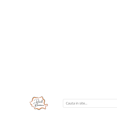
Pijamale
Imbracaminte copii
Pijamale Dama
Imbracaminte Fetite
Pijamale Dama Marimi Mari
Imbracaminte Baieti
Halate
Pijamale Baieti
Pijamale Fetite