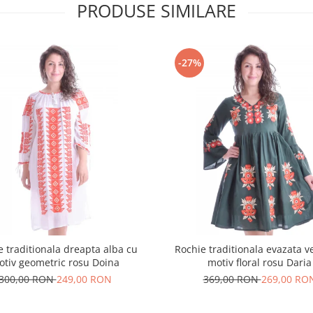
PRODUSE SIMILARE
-27%
e traditionala dreapta alba cu
Rochie traditionala evazata v
otiv geometric rosu Doina
motiv floral rosu Daria
300,00 RON
249,00 RON
369,00 RON
269,00 RO