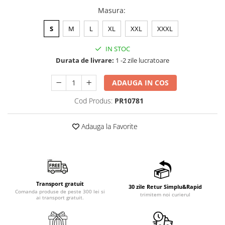
Masura
:
S
M
L
XL
XXL
XXXL
IN STOC
Durata de livrare:
1 -2 zile lucratoare
ADAUGA IN COS
Cod Produs:
PR10781
Adauga la Favorite
Transport gratuit
30 zile Retur Simplu&Rapid
Comanda produse de peste 300 lei si
trimitem noi curierul
ai transport gratuit.