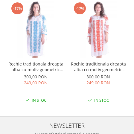
-17%
-17%
Rochie traditionala dreapta
Rochie traditionala dreapta
alba cu motiv geometric
alba cu motiv geometric
albastru Tania
rosu Doina
300,00 RON
300,00 RON
249,00 RON
249,00 RON
IN STOC
IN STOC
NEWSLETTER