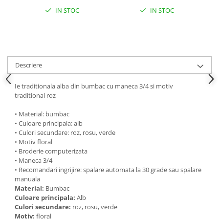
IN STOC
IN STOC
Descriere
Ie traditionala alba din bumbac cu maneca 3/4 si motiv
traditional roz
• Material: bumbac
• Culoare principala: alb
• Culori secundare: roz, rosu, verde
• Motiv floral
• Broderie computerizata
• Maneca 3/4
• Recomandari ingrijire: spalare automata la 30 grade sau spalare
manuala
Material:
Bumbac
Culoare principala:
Alb
Culori secundare:
roz, rosu, verde
Motiv:
floral