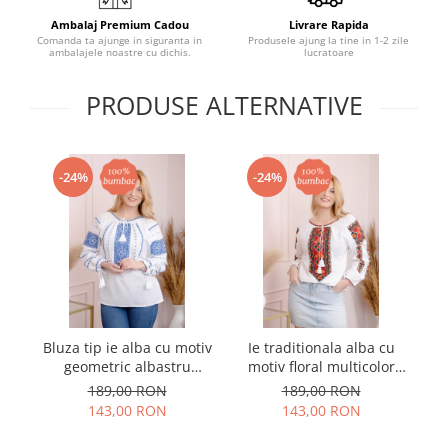
Ambalaj Premium Cadou
Livrare Rapida
Comanda ta ajunge in siguranta in
Produsele ajung la tine in 1-2 zile
ambalajele noastre cu dichis.
lucratoare
PRODUSE ALTERNATIVE
-24%
-24%
Bluza tip ie alba cu motiv
Ie traditionala alba cu
I
geometric albastru
motiv floral multicolor
m
Paraschiva 10
Carmen
189,00 RON
189,00 RON
143,00 RON
143,00 RON