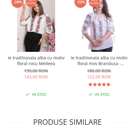
-28%
-32%
Ie traditionala alba cu motiv
Ie traditionala alba cu motiv
floral rosu Medeea
floral mov Brandusa -
maneca scurta
199,00 RON
180,00 RON
143,00 RON
122,00 RON
IN STOC
IN STOC
PRODUSE SIMILARE