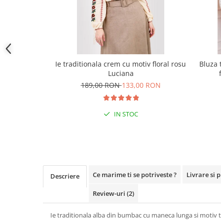
Ie traditionala crem cu motiv floral rosu
Bluza 
Luciana
189,00 RON
133,00 RON
IN STOC
Ce marime ti se potriveste ?
Livrare si 
Descriere
Review-uri
(2)
Ie traditionala alba din bumbac cu maneca lunga si motiv t