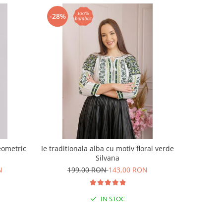
-28%
-35%
eometric
Ie traditionala alba cu motiv floral verde
Ie traditi
Silvana
N
199,00 RON
143,00 RON
21
IN STOC