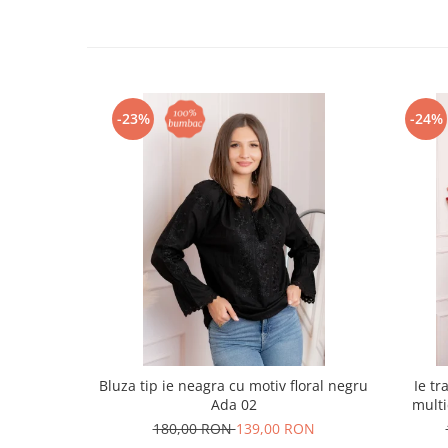
-23%
-24%
Bluza tip ie neagra cu motiv floral negru
Ie tr
Ada 02
multi
180,00 RON
139,00 RON