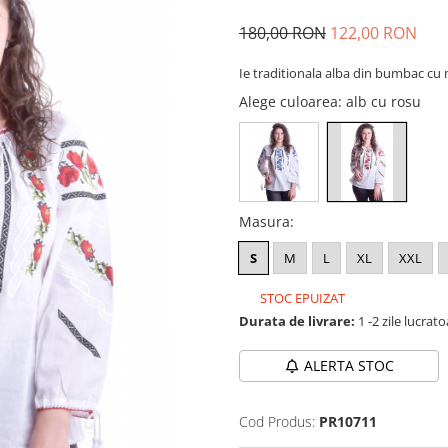
180,00 RON
122,00 RON
Ie traditionala alba din bumbac cu 
Alege culoarea
: alb cu rosu
Masura
:
S
M
L
XL
XXL
STOC EPUIZAT
Durata de livrare:
1 -2 zile lucrat
ALERTA STOC
Cod Produs:
PR10711