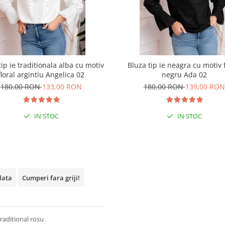
tip ie traditionala alba cu motiv
Bluza tip ie neagra cu motiv f
floral argintiu Angelica 02
negru Ada 02
180,00 RON
133,00 RON
180,00 RON
139,00 RON
IN STOC
IN STOC
plata
Cumperi fara griji!
raditional rosu