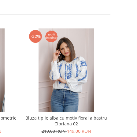
-32%
-35%
eometric
Bluza tip ie alba cu motiv floral albastru
Ie traditi
Cipriana 02
N
219,00 RON
149,00 RON
21