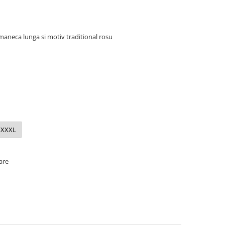
maneca lunga si motiv traditional rosu
XXXL
oare