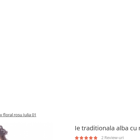
v floral rosu Iulia 01
Ie traditionala alba cu 
2 Review-uri