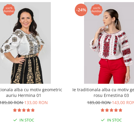
-24%
itionala alba cu motiv geometric
Ie traditionala alba cu motiv g
auriu Hermina 01
rosu Ernestina 03
189,00 RON
133,00 RON
189,00 RON
143,00 RO
IN STOC
IN STOC