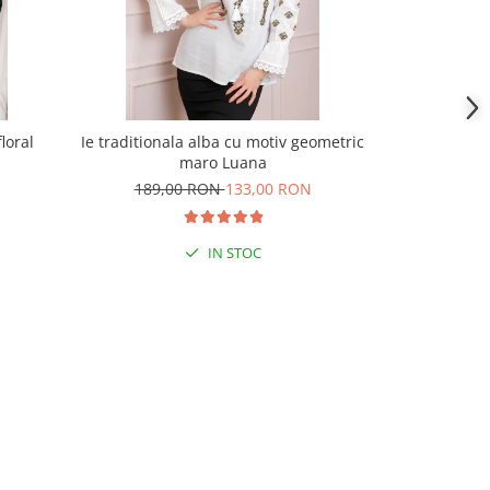
loral
Ie traditionala alba cu motiv geometric
Ie tradition
maro Luana
a
189,00 RON
133,00 RON
209,
IN STOC