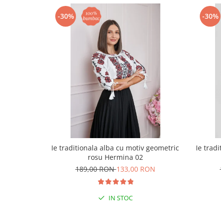
-30%
-30%
Ie traditionala alba cu motiv geometric
Ie trad
rosu Hermina 02
189,00 RON
133,00 RON
IN STOC