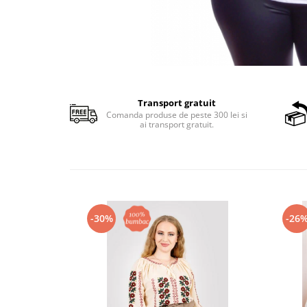
Transport gratuit
Comanda produse de peste 300 lei si
ai transport gratuit.
-30%
-26