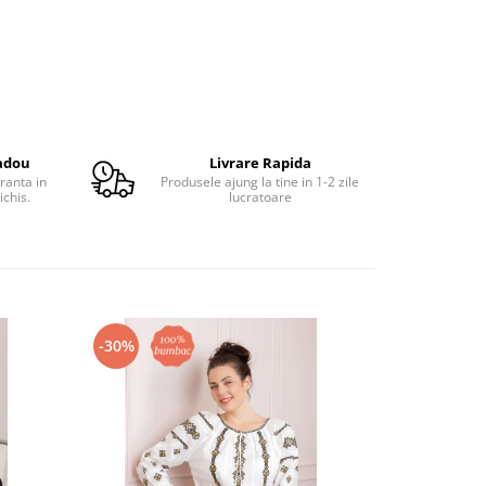
adou
Livrare Rapida
ranta in
Produsele ajung la tine in 1-2 zile
ichis.
lucratoare
-30%
-29%