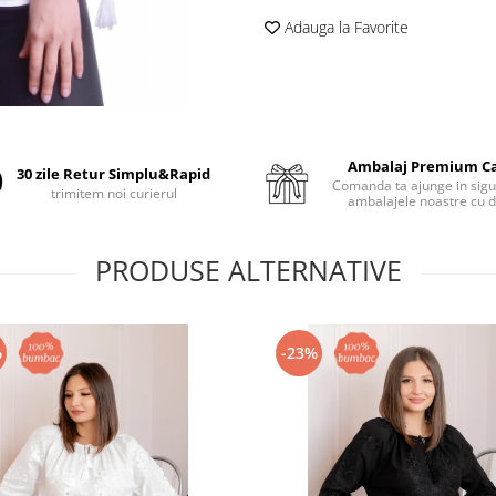
Adauga la Favorite
Ambalaj Premium C
30 zile Retur Simplu&Rapid
Comanda ta ajunge in sigu
trimitem noi curierul
ambalajele noastre cu d
PRODUSE ALTERNATIVE
%
-23%