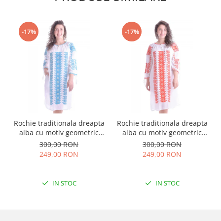
-17%
-17%
Rochie traditionala dreapta
Rochie traditionala dreapta
alba cu motiv geometric
alba cu motiv geometric
albastru Tania
rosu Doina
300,00 RON
300,00 RON
249,00 RON
249,00 RON
IN STOC
IN STOC