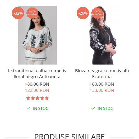
-32%
-26%
Ie traditionala alba cu motiv
Bluza neagra cu motiv alb
floral negru Antoaneta
Ecaterina
180,00 RON
180,00 RON
122,00 RON
133,00 RON
IN STOC
IN STOC
PRODUSE SIMILARE