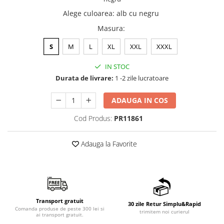
Alege culoarea
:
alb cu negru
Masura
:
S
M
L
XL
XXL
XXXL
IN STOC
Durata de livrare:
1 -2 zile lucratoare
ADAUGA IN COS
Cod Produs:
PR11861
Adauga la Favorite
Transport gratuit
30 zile Retur Simplu&Rapid
Comanda produse de peste 300 lei si
trimitem noi curierul
ai transport gratuit.