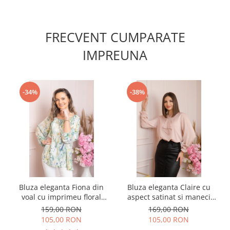
FRECVENT CUMPARATE
IMPREUNA
-34%
-38%
Bluza eleganta Fiona din
Bluza eleganta Claire cu
voal cu imprimeu floral
aspect satinat si maneci
verde
bufante - Roz pudrat
159,00 RON
169,00 RON
105,00 RON
105,00 RON