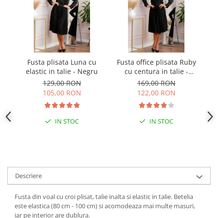
Fusta plisata Luna cu
Fusta office plisata Ruby
Fu
elastic in talie - Negru
cu centura in talie -
Negru
129,00 RON
169,00 RON
105,00 RON
122,00 RON
IN STOC
IN STOC
Descriere
Fusta din voal cu croi plisat, talie inalta si elastic in talie. Betelia
este elastica (80 cm - 100 cm) si acomodeaza mai multe masuri,
iar pe interior are dublura.