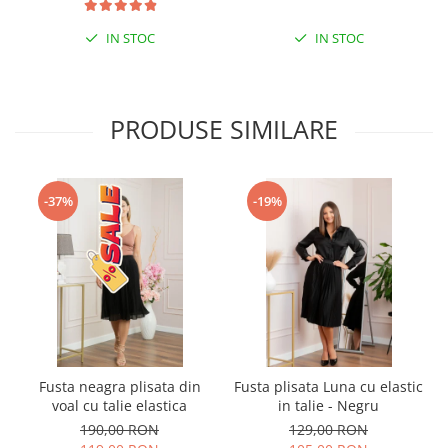
IN STOC
IN STOC
PRODUSE SIMILARE
-37%
-19%
Fusta neagra plisata din
Fusta plisata Luna cu elastic
voal cu talie elastica
in talie - Negru
190,00 RON
129,00 RON