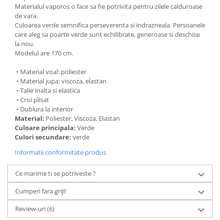
Materialul vaporos o face sa fie potrivita pentru zilele calduroase
de vara.
Culoarea verde semnifica perseverenta si indrazneala. Persoanele
care aleg sa poarte verde sunt echilibrate, generoase si deschise
la nou.
Modelul are 170 cm.
• Material voal: poliester
• Material jupa: viscoza, elastan
• Talie inalta si elastica
• Croi plisat
• Dublura la interior
Material:
Poliester, Viscoza, Elastan
Culoare principala:
Verde
Culori secundare:
verde
Informatii conformitate produs
Ce marime ti se potriveste ?
Cumperi fara griji!
Review-uri
(6)