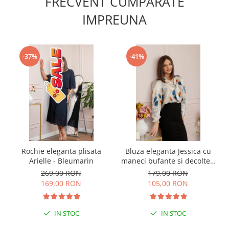
FRECVENT CUMPARATE
IMPREUNA
-37%
-41%
Rochie eleganta plisata
Bluza eleganta Jessica cu
Arielle - Bleumarin
maneci bufante si decolteu
cu funda - Albastru regal
269,00 RON
179,00 RON
169,00 RON
105,00 RON
IN STOC
IN STOC