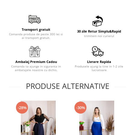
Transport gratuit
30 zile Retur Simplu&Rapid
Comanda produse de peste 300 lei si
trimitem noi curierul
ai transport gratuit.
Ambalaj Premium Cadou
Livrare Rapida
Comanda ta ajunge in siguranta in
Produsele ajung la tine in 1-2 zile
ambalajele noastre cu dichis.
lucratoare
PRODUSE ALTERNATIVE
-28%
-30%