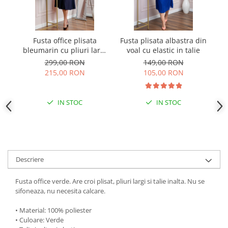
Fusta office plisata
Fusta plisata albastra din
bleumarin cu pliuri largi
voal cu elastic in talie
e
02
299,00 RON
149,00 RON
215,00 RON
105,00 RON
IN STOC
IN STOC
Descriere
Fusta office verde. Are croi plisat, pliuri largi si talie inalta. Nu se
sifoneaza, nu necesita calcare.
• Material: 100% poliester
• Culoare: Verde