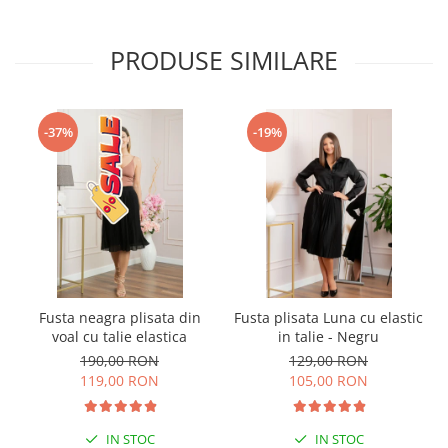
PRODUSE SIMILARE
-37%
-19%
Fusta neagra plisata din
Fusta plisata Luna cu elastic
voal cu talie elastica
in talie - Negru
190,00 RON
129,00 RON
119,00 RON
105,00 RON
IN STOC
IN STOC