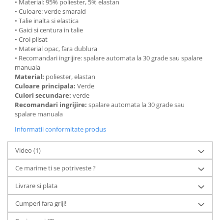
• Material: 95% poliester, 5% elastan
• Culoare: verde smarald
• Talie inalta si elastica
• Gaici si centura in talie
• Croi plisat
• Material opac, fara dublura
• Recomandari ingrijire: spalare automata la 30 grade sau spalare
manuala
Material:
poliester, elastan
Culoare principala:
Verde
Culori secundare:
verde
Recomandari ingrijire:
spalare automata la 30 grade sau
spalare manuala
Informatii conformitate produs
Video
(1)
Ce marime ti se potriveste ?
Livrare si plata
Cumperi fara griji!