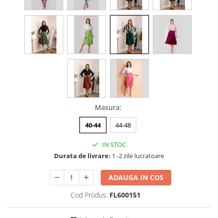
Masura
:
40-44
44-48
IN STOC
Durata de livrare:
1 -2 zile lucratoare
ADAUGA IN COS
Cod Produs:
FL600151