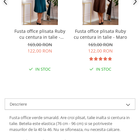
Fusta office plisata Ruby
Fusta office plisata Ruby
Fu
cu centura in talie -
cu centura in talie - Maro
c
Turcoaz inchis
169,00 RON
169,00 RON
122,00 RON
122,00 RON
IN STOC
IN STOC
Descriere
Fusta office verde smarald. Are croi plisat, talie inalta si centura in
talie. Betelia este elastica (76 cm - 96 cm) si se potriveste
masurilor de la 40 la 46. Nu se sifoneaza, nu necesita calcare.