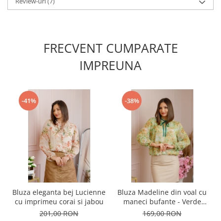
Review-uri
(7)
FRECVENT CUMPARATE
IMPREUNA
-41%
-38%
Bluza eleganta bej Lucienne
Bluza Madeline din voal cu
cu imprimeu corai si jabou
maneci bufante - Verde
crud
201,00 RON
169,00 RON