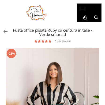
Pijamale
Imbracaminte copii
Pijamale Dama
Imbracaminte Fetite
Fusta office plisata Ruby cu centura in talie -
Pijamale Dama Marimi Mari
Imbracaminte Baieti
Verde smarald
Halate
7 Review-uri
Pijamale Baieti
-28%
Pijamale Fetite