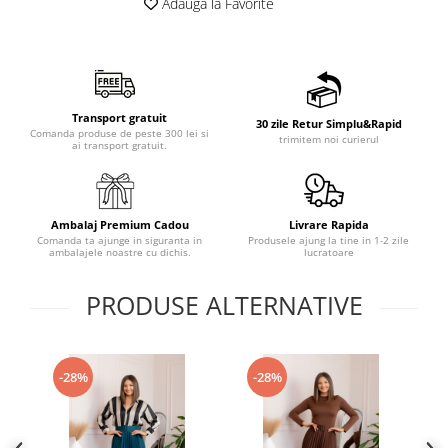
Adauga la Favorite
Transport gratuit
30 zile Retur Simplu&Rapid
Comanda produse de peste 300 lei si
trimitem noi curierul
ai transport gratuit.
Ambalaj Premium Cadou
Livrare Rapida
Comanda ta ajunge in siguranta in
Produsele ajung la tine in 1-2 zile
ambalajele noastre cu dichis.
lucratoare
PRODUSE ALTERNATIVE
-28%
-28%