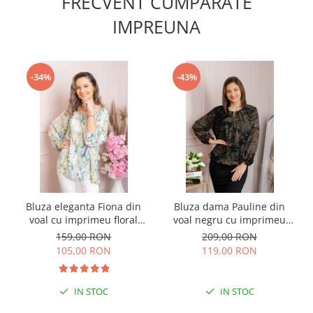
FRECVENT CUMPARATE
IMPREUNA
-34%
-43%
Bluza eleganta Fiona din
Bluza dama Pauline din
voal cu imprimeu floral
voal negru cu imprimeu
verde
floral auriu
159,00 RON
209,00 RON
105,00 RON
119,00 RON
IN STOC
IN STOC