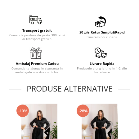
Transport gratuit
30 zile Retur Simplu&Rapid
Comanda produse de peste 300 lei si
trimitem noi curierul
ai transport gratuit.
Ambalaj Premium Cadou
Livrare Rapida
Comanda ta ajunge in siguranta in
Produsele ajung la tine in 1-2 zile
ambalajele noastre cu dichis.
lucratoare
PRODUSE ALTERNATIVE
-19%
-28%