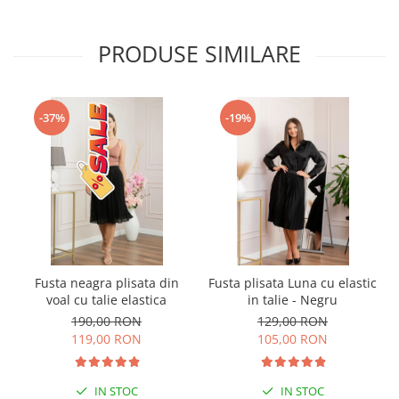
PRODUSE SIMILARE
-37%
-19%
Fusta neagra plisata din
Fusta plisata Luna cu elastic
voal cu talie elastica
in talie - Negru
190,00 RON
129,00 RON
119,00 RON
105,00 RON
IN STOC
IN STOC