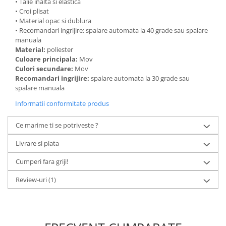
• Talie inalta si elastica
• Croi plisat
• Material opac si dublura
• Recomandari ingrijire: spalare automata la 40 grade sau spalare
manuala
Material:
poliester
Culoare principala:
Mov
Culori secundare:
Mov
Recomandari ingrijire:
spalare automata la 30 grade sau
spalare manuala
Informatii conformitate produs
Ce marime ti se potriveste ?
Livrare si plata
Cumperi fara griji!
Review-uri
(1)