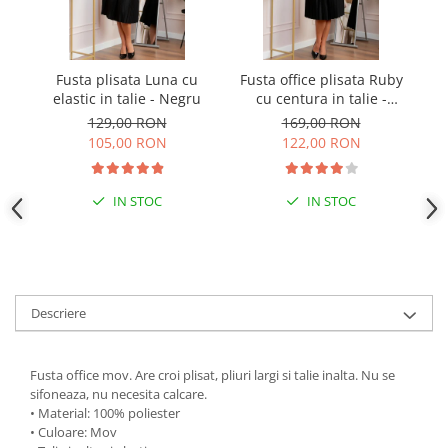
Fusta plisata Luna cu
Fusta office plisata Ruby
Fu
elastic in talie - Negru
cu centura in talie -
Negru
129,00 RON
169,00 RON
105,00 RON
122,00 RON
IN STOC
IN STOC
Descriere
Fusta office mov. Are croi plisat, pliuri largi si talie inalta. Nu se
sifoneaza, nu necesita calcare.
• Material: 100% poliester
• Culoare: Mov