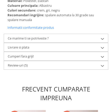
Material:
Poliester, Elastan
Culoare principala:
Albastru
Culori secundare:
crem, gri, negru
Recomandari ingrijire:
spalare automata la 30 grade sau
spalare manuala
Informatii conformitate produs
Ce marime ti se potriveste ?
Livrare si plata
Cumperi fara griji!
Review-uri
(5)
FRECVENT CUMPARATE
IMPREUNA