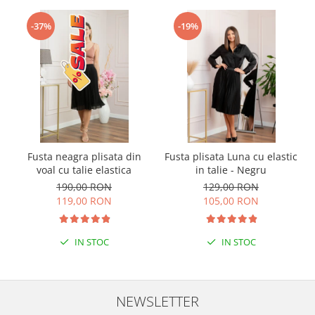
-37%
-19%
Fusta neagra plisata din
Fusta plisata Luna cu elastic
voal cu talie elastica
in talie - Negru
190,00 RON
129,00 RON
119,00 RON
105,00 RON
IN STOC
IN STOC
NEWSLETTER