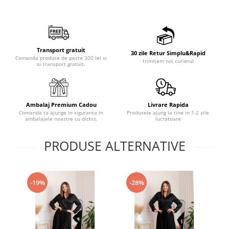
Transport gratuit
30 zile Retur Simplu&Rapid
Comanda produse de peste 300 lei si
trimitem noi curierul
ai transport gratuit.
Ambalaj Premium Cadou
Livrare Rapida
Comanda ta ajunge in siguranta in
Produsele ajung la tine in 1-2 zile
ambalajele noastre cu dichis.
lucratoare
PRODUSE ALTERNATIVE
-19%
-28%