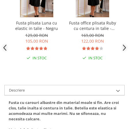
Fusta plisata Luna cu
Fusta office plisata Ruby
Fu
elastic in talie - Negru
cu centura in talie -
Negru
129,00 RON
169,00 RON
105,00 RON
122,00 RON
IN STOC
IN STOC
Descriere
Fusta cu carouri albastre din material moale si fin. Are croi
clos, talie inalta si centura in talie. Betelia este elastica si
acomodeaza mai multe marimi. Nu se sifoneaza, nu
necesita calcare.