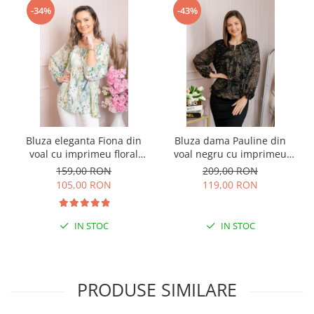
-34%
-43%
Bluza eleganta Fiona din
Bluza dama Pauline din
voal cu imprimeu floral
voal negru cu imprimeu
verde
floral auriu
159,00 RON
209,00 RON
105,00 RON
119,00 RON
IN STOC
IN STOC
PRODUSE SIMILARE