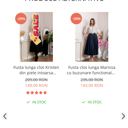
-29%
-39%
Fusta lunga clos Kristen
Fusta clos lunga Marissa
Fu
din piele intoarsa
cu buzunare functionale -
cu
ecologica cu centura in
Bleumarin
209,00 RON
235,00 RON
talie - Negru
149,00 RON
143,00 RON
IN STOC
IN STOC