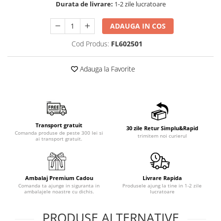
Durata de livrare:
1-2 zile lucratoare
ADAUGA IN COS
Cod Produs:
FL602501
Adauga la Favorite
Transport gratuit
30 zile Retur Simplu&Rapid
Comanda produse de peste 300 lei si
trimitem noi curierul
ai transport gratuit.
Ambalaj Premium Cadou
Livrare Rapida
Comanda ta ajunge in siguranta in
Produsele ajung la tine in 1-2 zile
ambalajele noastre cu dichis.
lucratoare
PRODUSE ALTERNATIVE