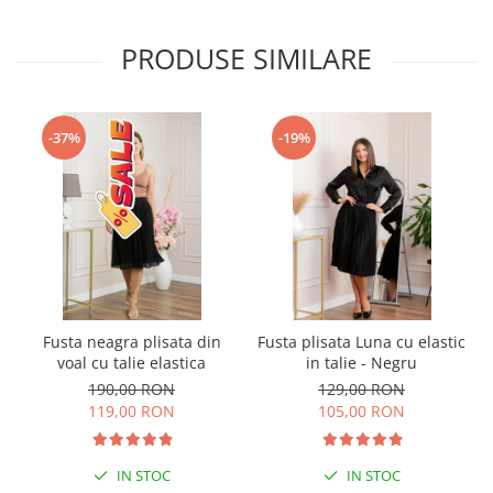
PRODUSE SIMILARE
-37%
-19%
Fusta neagra plisata din
Fusta plisata Luna cu elastic
voal cu talie elastica
in talie - Negru
190,00 RON
129,00 RON
119,00 RON
105,00 RON
IN STOC
IN STOC