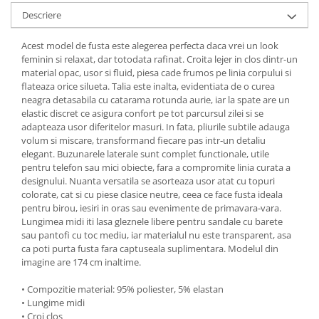
Descriere
Acest model de fusta este alegerea perfecta daca vrei un look
feminin si relaxat, dar totodata rafinat. Croita lejer in clos dintr-un
material opac, usor si fluid, piesa cade frumos pe linia corpului si
flateaza orice silueta. Talia este inalta, evidentiata de o curea
neagra detasabila cu catarama rotunda aurie, iar la spate are un
elastic discret ce asigura confort pe tot parcursul zilei si se
adapteaza usor diferitelor masuri. In fata, pliurile subtile adauga
volum si miscare, transformand fiecare pas intr‑un detaliu
elegant. Buzunarele laterale sunt complet functionale, utile
pentru telefon sau mici obiecte, fara a compromite linia curata a
designului. Nuanta versatila se asorteaza usor atat cu topuri
colorate, cat si cu piese clasice neutre, ceea ce face fusta ideala
pentru birou, iesiri in oras sau evenimente de primavara‑vara.
Lungimea midi iti lasa gleznele libere pentru sandale cu barete
sau pantofi cu toc mediu, iar materialul nu este transparent, asa
ca poti purta fusta fara captuseala suplimentara. Modelul din
imagine are 174 cm inaltime.
• Compozitie material: 95% poliester, 5% elastan
• Lungime midi
• Croi clos